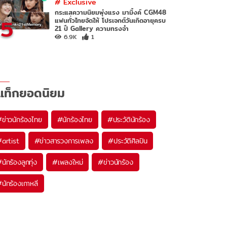
#
Exclusive
กระแสความนิยมพุ่งแรง มามิ้งค์ CGM48
5
แฟนทั่วไทยจัดให้ โปรเจกต์วันเกิดอายุครบ
21 ปี Gallery ความทรงจำ
6.9K
1
แท็กยอดนิยม
#
ข่าวนักร้องไทย
#
นักร้องไทย
#
ประวัตินักร้อง
#
artist
#
ข่าวสารวงการเพลง
#
ประวัติศิลปิน
#
นักร้องลูกทุ่ง
#
เพลงใหม่
#
ข่าวนักร้อง
#
นักร้องเกาหลี