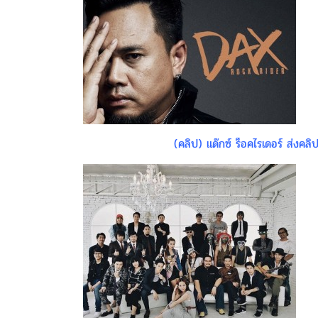
(คลิป) แด๊กซ์ ร็อคไรเดอร์ ส่งคล