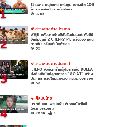
11 เพลง มนต์แคน แก่นคูน เพลงฮิต 100
1
ล้าน และอัลบั้ม มาเด้อฝันเอย
37.6K
#
ข่าวเพลงต่างประเทศ
WHIB กลับมาสร้างสีสันรับซัมเมอร์ กับมินิ
2
อัลบั้มชุดที่ 2 CHERRY PIE พร้อมออกเดิน
ทางค้นหาสีสันที่เป็นตัวเอง
50
#
ข่าวเพลงต่างประเทศ
F.HERO จับมือเกิร์ลกรุ๊ปมาเลเซีย DOLLA
3
ส่งซิงเกิลใหม่สุดสตรอง “G.O.A.T” สร้าง
ปรากฏการณ์ใหม่แห่งวงการเพลงอาเซียน
50
#
ศิลปินไทย
ประวัติ เนเน่ พรนับพัน อันฟอลโลว์ไอจี
4
ไบร์ท วชิรวิชญ์
70.6K
7