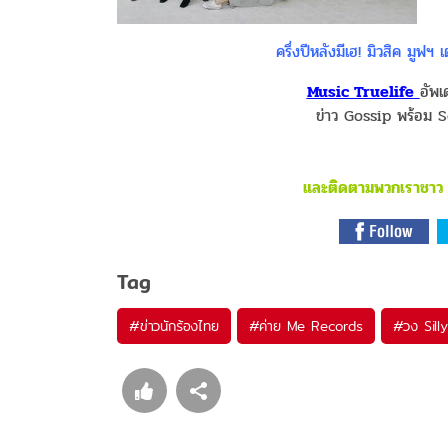
ครึ่งปีหลังมีเฮ! มิวสิค มูฟฯ
Music Truelife
อัพ
ข่าว Gossip พร้อม S
และติดตามพวกเราชาว E
Tag
#
ข่าวนักร้องไทย
#
ค่าย Me Records
#
วง Sill