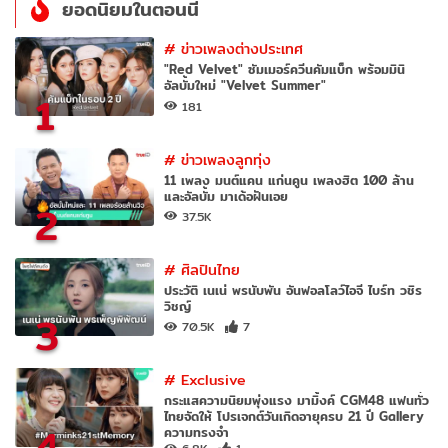
ยอดนิยมในตอนนี้
#
ข่าวเพลงต่างประเทศ
"Red Velvet" ซัมเมอร์ควีนคัมแบ็ก พร้อมมินิ
อัลบั้มใหม่ "Velvet Summer"
1
181
#
ข่าวเพลงลูกทุ่ง
11 เพลง มนต์แคน แก่นคูน เพลงฮิต 100 ล้าน
และอัลบั้ม มาเด้อฝันเอย
2
37.5K
#
ศิลปินไทย
ประวัติ เนเน่ พรนับพัน อันฟอลโลว์ไอจี ไบร์ท วชิร
วิชญ์
3
70.5K
7
#
Exclusive
กระแสความนิยมพุ่งแรง มามิ้งค์ CGM48 แฟนทั่ว
ไทยจัดให้ โปรเจกต์วันเกิดอายุครบ 21 ปี Gallery
4
ความทรงจำ