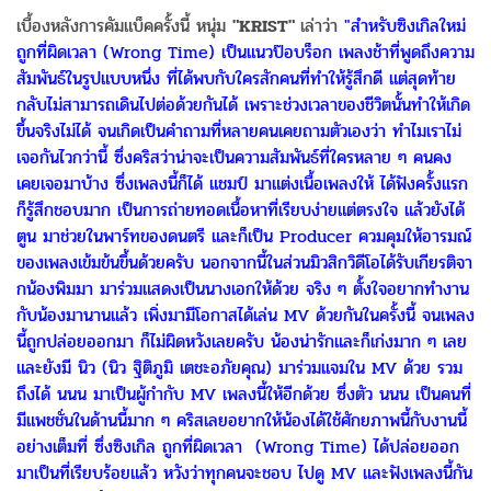
เบื้องหลังการคัมแบ็คครั้งนี้ หนุ่ม
"KRIST"
เล่าว่า
"สำหรับซิงเกิลใหม่
ถูกที่ผิดเวลา (Wrong Time) เป็นแนวป๊อบร็อก เพลงช้าที่พูดถึงความ
สัมพันธ์ในรูปแบบหนึ่ง ที่ได้พบกับใครสักคนที่ทำให้รู้สึกดี แต่สุดท้าย
กลับไม่สามารถเดินไปต่อด้วยกันได้ เพราะช่วงเวลาของชีวิตนั้นทำให้เกิด
ขึ้นจริงไม่ได้ จนเกิดเป็นคำถามที่หลายคนเคยถามตัวเองว่า ทำไมเราไม่
เจอกันไวกว่านี้ ซึ่งคริสว่าน่าจะเป็นความสัมพันธ์ที่ใครหลาย ๆ คนคง
เคยเจอมาบ้าง ซึ่งเพลงนี้ก็ได้ แชมป์ มาแต่งเนื้อเพลงให้ ได้ฟังครั้งแรก
ก็รู้สึกชอบมาก เป็นการถ่ายทอดเนื้อหาที่เรียบง่ายแต่ตรงใจ แล้วยังได้
ตูน มาช่วยในพาร์ทของดนตรี และก็เป็น Producer ควมคุมให้อารมณ์
ของเพลงเข้มข้นขึ้นด้วยครับ นอกจากนี้ในส่วนมิวสิกวิดีโอได้รับเกียรติจา
กน้องพิมมา มาร่วมแสดงเป็นนางเอกให้ด้วย จริง ๆ ตั้งใจอยากทำงาน
กับน้องมานานแล้ว เพิ่งมามีโอกาสได้เล่น MV ด้วยกันในครั้งนี้ จนเพลง
นี้ถูกปล่อยออกมา ก็ไม่ผิดหวังเลยครับ น้องน่ารักและก็เก่งมาก ๆ เลย
และยังมี นิว (นิว ฐิติภูมิ เตชะอภัยคุณ) มาร่วมแจมใน MV ด้วย รวม
ถึงได้ นนน มาเป็นผู้กำกับ MV เพลงนี้ให้อีกด้วย ซึ่งตัว นนน เป็นคนที่
มีแพชชั่นในด้านนี้มาก ๆ คริสเลยอยากให้น้องได้ใช้ศักยภาพนี้กับงานนี้
อย่างเต็มที่ ซึ่งซิงเกิล ถูกที่ผิดเวลา (Wrong Time) ได้ปล่อยออก
มาเป็นที่เรียบร้อยแล้ว หวังว่าทุกคนจะชอบ ไปดู MV และฟังเพลงนี้กัน