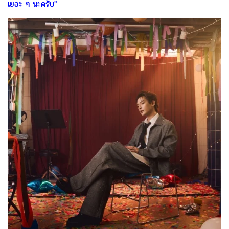
เยอะ ๆ นะครับ"