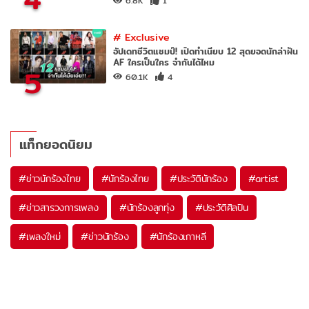
6.8K
1
#
Exclusive
อัปเดทชีวิตแชมป์! เปิดทำเนียบ 12 สุดยอดนักล่าฝัน
AF ใครเป็นใคร จำกันได้ไหม
5
60.1K
4
แท็กยอดนิยม
#
ข่าวนักร้องไทย
#
นักร้องไทย
#
ประวัตินักร้อง
#
artist
#
ข่าวสารวงการเพลง
#
นักร้องลูกทุ่ง
#
ประวัติศิลปิน
#
เพลงใหม่
#
ข่าวนักร้อง
#
นักร้องเกาหลี