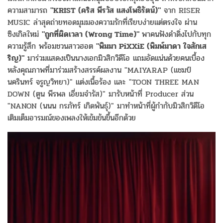
ความสามารถ
"KRIST (คริส พีรวัส แสงโพธิรัตน์)"
จาก RISER
MUSIC ล่าสุดถ่ายทอดมุมมองความรักที่เรียบง่ายแต่ตรงใจ ผ่าน
ซิงเกิลใหม่
"ถูกที่ผิดเวลา (Wrong Time)"
พาคนฟังดำดิ่งไปกับทุก
ความรู้สึก พร้อมชวนสาวฮอต
"พิมมา PiXXiE (พิมพ์มาดา ใจสักเส
ริญ)"
มาร่วมแสดงเป็นนางเอกมิวสิกวิดีโอ แถมอัดแน่นด้วยคนเบื้อง
หลังคุณภาพที่มาร่วมสร้างสรรค์ผลงาน "MAIYARAP (แชมป์
นครินทร์ จรูญวิทยา)" แต่งเนื้อร้อง และ "TOON THREE MAN
DOWN (ตูน พีรพล เอี่ยมจำรัส)" มารับหน้าที่ Producer ส่วน
"NANON (นนน กรภัทร์ เกิดพันธุ์)" มาทำหน้าที่ผู้กำกับมิวสิกวิดีโอ
เติมเต็มอารมณ์ของเพลงให้เข้มข้นขึ้นอีกด้วย