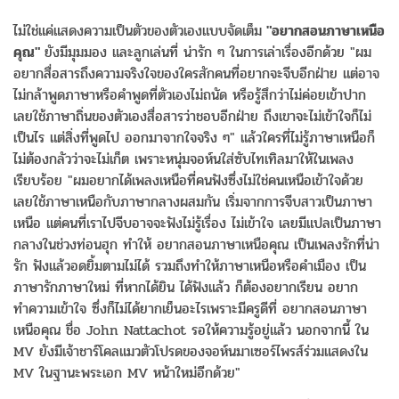
ไม่ใช่แค่แสดงความเป็นตัวของตัวเองแบบจัดเต็ม
"อยากสอนภาษาเหนือ
คุณ"
ยังมีมุมมอง และลูกเล่นที่ น่ารัก ๆ ในการเล่าเรื่องอีกด้วย "ผม
อยากสื่อสารถึงความจริงใจของใครสักคนที่อยากจะจีบอีกฝ่าย แต่อาจ
ไม่กล้าพูดภาษาหรือคำพูดที่ตัวเองไม่ถนัด หรือรู้สึกว่าไม่ค่อยเข้าปาก
เลยใช้ภาษาถิ่นของตัวเองสื่อสารว่าชอบอีกฝ่าย ถึงเขาจะไม่เข้าใจก็ไม่
เป็นไร แต่สิ่งที่พูดไป ออกมาจากใจจริง ๆ" แล้วใครที่ไม่รู้ภาษาเหนือก็
ไม่ต้องกลัวว่าจะไม่เก็ต เพราะหนุ่มจอห์นใส่ซับไทเทิลมาให้ในเพลง
เรียบร้อย "ผมอยากได้เพลงเหนือที่คนฟังซึ่งไม่ใช่คนเหนือเข้าใจด้วย
เลยใช้ภาษาเหนือกับภาษากลางผสมกัน เริ่มจากการจีบสาวเป็นภาษา
เหนือ แต่คนที่เราไปจีบอาจจะฟังไม่รู้เรื่อง ไม่เข้าใจ เลยมีแปลเป็นภาษา
กลางในช่วงท่อนฮุก ทำให้ อยากสอนภาษาเหนือคุณ เป็นเพลงรักที่น่า
รัก ฟังแล้วอดยิ้มตามไม่ได้ รวมถึงทำให้ภาษาเหนือหรือคำเมือง เป็น
ภาษารักภาษาใหม่ ที่หากได้ยิน ได้ฟังแล้ว ก็ต้องอยากเรียน อยาก
ทำความเข้าใจ ซึ่งก็ไม่ได้ยากเย็นอะไรเพราะมีครูดีที่ อยากสอนภาษา
เหนือคุณ ชื่อ John Nattachot รอให้ความรู้อยู่แล้ว นอกจากนี้ ใน
MV ยังมีเจ้าชาร์โคลแมวตัวโปรดของจอห์นมาเซอร์ไพรส์ร่วมแสดงใน
MV ในฐานะพระเอก MV หน้าใหม่อีกด้วย"