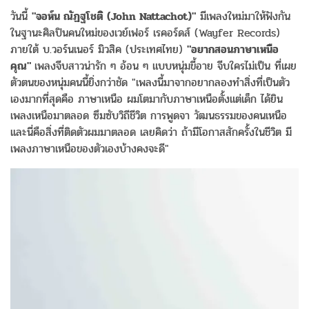
วันนี้
"จอห์น ณัฏฐโชติ (John Nattachot)"
มีเพลงใหม่มาให้ฟังกัน
ในฐานะศิลปินคนใหม่ของเวย์เฟอร์ เรคอร์ดส์ (Wayfer Records)
ภายใต้ บ.วอร์นเนอร์ มิวสิค (ประเทศไทย)
"อยากสอนภาษาเหนือ
คุณ"
เพลงจีบสาวน่ารัก ๆ อ้อน ๆ แบบหนุ่มขี้อาย จีบใครไม่เป็น ที่เผย
ตัวตนของหนุ่มคนนี้ยิ่งกว่าชัด "เพลงนี้มาจากอยากลองทำสิ่งที่เป็นตัว
เองมากที่สุดคือ ภาษาเหนือ ผมโตมากับภาษาเหนือตั้งแต่เด็ก ได้ยิน
เพลงเหนือมาตลอด ซึมซับวิถีชีวิต การพูดจา วัฒนธรรมของคนเหนือ
เเละนี่คือสิ่งที่ติดตัวผมมาตลอด เลยคิดว่า ถ้ามีโอกาสสักครั้งในชีวิต มี
เพลงภาษาเหนือของตัวเองบ้างคงจะดี"