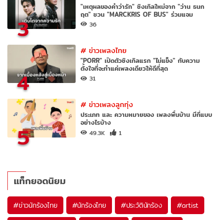
"เหตุผลของคำว่ารัก" ซิงเกิลใหม่จาก "ว่าน ธนก
ฤต" ชวน "MARCKRIS OF BUS" ร่วมแจม
3
36
#
ข่าวเพลงไทย
"PORR" เปิดตัวซิงเกิลแรก "ไม่แข็ง" กับความ
ตั้งใจที่จะทำแค่เพลงเดียวให้ดีที่สุด
4
31
#
ข่าวเพลงลูกทุ่ง
ประเภท และ ความหมายของ เพลงพื้นบ้าน มีกี่แบบ
อย่างไรบ้าง
5
49.3K
1
แท็กยอดนิยม
#
ข่าวนักร้องไทย
#
นักร้องไทย
#
ประวัตินักร้อง
#
artist