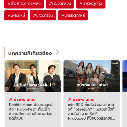
#
ข่าวสารวงการเพลง
#
ประวัติศิลปิน
#
นักร้องลูกทุ่ง
#
เพลงใหม่
#
ข่าวนักร้อง
#
นักร้องเกาหลี
บทความที่เกี่ยวข้อง
# ข่าวเพลงไทย
# ข่าวเพลงไทย
Rabbit Moon ปรับกลยุทธ์!
miniREX ที่แปลว่าอิสระ! เดบิ
ส่ง "Turbo4WD" คัมแบ็ก
วต์ “S(ee)LAY” เพลงเดบิวต์
ซิงเกิลใหม่ สร้างโอกาสต่อย
สายไฟท์ จาก Self-
อดศิลปิน
Produced ทีป็อปวงแรกของ
ยุค!