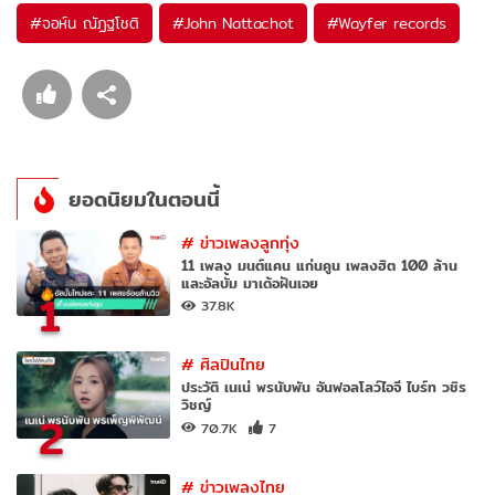
#
จอห์น ณัฏฐโชติ
#
John Nattachot
#
Wayfer records
ยอดนิยมในตอนนี้
#
ข่าวเพลงลูกทุ่ง
11 เพลง มนต์แคน แก่นคูน เพลงฮิต 100 ล้าน
และอัลบั้ม มาเด้อฝันเอย
1
37.8K
#
ศิลปินไทย
ประวัติ เนเน่ พรนับพัน อันฟอลโลว์ไอจี ไบร์ท วชิร
วิชญ์
2
70.7K
7
#
ข่าวเพลงไทย