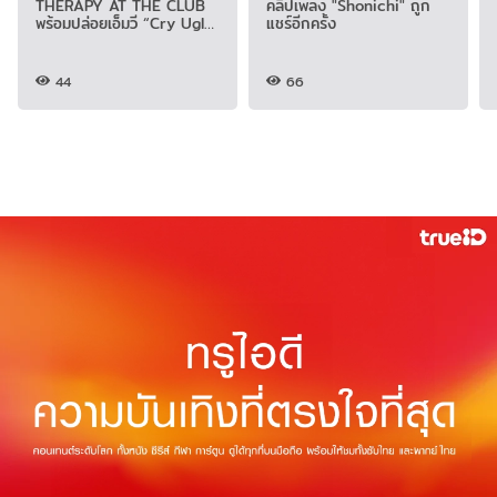
THERAPY AT THE CLUB
คลิปเพลง "Shonichi" ถูก
พร้อมปล่อยเอ็มวี “Cry Ugly”
แชร์อีกครั้ง
โดนใจแฟน
44
66