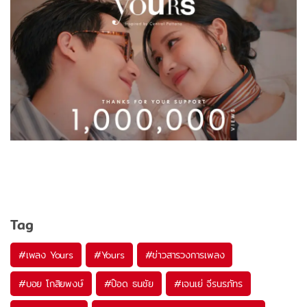
Tag
#
เพลง Yours
#
Yours
#
ข่าวสารวงการเพลง
#
บอย โกสิยพงษ์
#
ป๊อด ธนชัย
#
เจนเย่ จีรนรภัทร