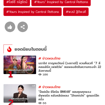
#
ไอซ์ซึ ณัฐรัตน์
#
Yours” Inspired by Central Pattana
#
Yours Inspired by Central Pattana
#
พงษ์ ฐิติพงศ์
ยอดนิยมในตอนนี้
#
ข่าวเพลงไทย
นราธิป กาญจนวัฒน์ (วงชาตรี) หวนคืนเวที “7 สี
คอนเสิร์ต เฟสติวัล” ขนเพลงฮิตในความทรงจำ 22
1
สิงหาคมนี้
106
#
ข่าวเพลงไทย
"ป๊อปเป้อ ชิไฮนิน BNK48" ขอบคุณทุกแรง
ซัพพอร์ต หลังคลิปเพลง "Shonichi" ถูกแชร์อีก
2
ครั้ง
66