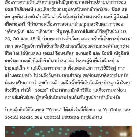
เรื่องราวความรักและความผูกพันนี้ถูกถ่ายทอดผ่านปลายปากกาของ
บอย โกสิยพงษ์
และเสียงร้องอบอุ่นอันเป็นเอกลักษณ์ของ
ป๊อด ธน
ชัย อุชชิน
ส่วนมิวสิกวิดีโอเล่าเรื่องโดยผู้กำกับแถวหน้า
พงษ์ ฐิติพงศ์
เกิดทองทวี
ที่ถ่ายทอดเรื่องราวออกมาผ่านมุมมองจินตนาการของ
“เด็กหญิง” และ “เด็กชาย” ที่พูดคุยถึงภาพฝันของชีวิตคู่ในช่วง 10,
20, 30 และ 45 ปี ถ่ายทอดการเติบโตของความรักที่เดินทางผ่านกาล
เวลา และมีศูนย์การค้าเซ็นทรัลเป็นส่วนหนึ่งของความทรงจำในทุกช่วง
ชีวิต โดยได้นักแสดง
เจนเย่ จีรนรภัทร สงวนศรี
และ
ไอซ์ซึ ณัฐรัตน์
นพรัตยาภรณ์
ที่เคมีเข้ากันอย่างลงตัว ในบทคู่รักที่เล่าเรื่องผ่าน
โมเมนต์เล็ก ๆ แต่เปี่ยมความหมาย ตั้งแต่เดตแรก การใช้ชีวิตคู่ การ
สร้างครอบครัว ไปจนถึงวันครบรอบสำคัญ สะท้อนแนวคิดว่าเซ็นทรัล
พัฒนาเป็นมากกว่าศูนย์การค้า แต่คือพื้นที่ที่เติบโตเคียงข้างลูกค้าในทุก
ช่วงชีวิต ทำให้ “Yours” เป็นมากกว่ามิวสิกวิดีโอ แต่คือภาพสะท้อน
ความสัมพันธ์ของผู้คนที่เติบโตมาพร้อมกันกับศูนย์การค้าเซ็นทรัล
รับชมมิวสิควิดีโอเพลง “Yours” ได้แล้ววันนี้ที่ช่องทาง YouTube และ
Social Media ของ Central Pattana ทุกช่องทาง