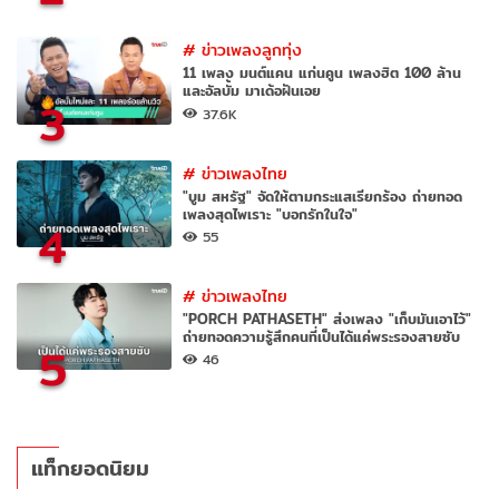
#
ข่าวเพลงลูกทุ่ง
11 เพลง มนต์แคน แก่นคูน เพลงฮิต 100 ล้าน
และอัลบั้ม มาเด้อฝันเอย
3
37.6K
#
ข่าวเพลงไทย
"บูม สหรัฐ" จัดให้ตามกระแสเรียกร้อง ถ่ายทอด
เพลงสุดไพเราะ "บอกรักในใจ"
4
55
#
ข่าวเพลงไทย
"PORCH PATHASETH" ส่งเพลง "เก็บมันเอาไว้"
ถ่ายทอดความรู้สึกคนที่เป็นได้แค่พระรองสายซับ
5
46
แท็กยอดนิยม