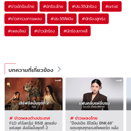
#
ข่าวนักร้องไทย
#
นักร้องไทย
#
ประวัตินักร้อง
#
artist
#
ข่าวสารวงการเพลง
#
ประวัติศิลปิน
#
นักร้องลูกทุ่ง
#
เพลงใหม่
#
ข่าวนักร้อง
#
นักร้องเกาหลี
บทความที่เกี่ยวข้อง
# ข่าวเพลงต่างประเทศ
# ข่าวเพลงไทย
FLO เกิร์ลกรุ๊ป R&B สุดแซ่บ
"ป๊อปเป้อ ชิไฮนิน BNK48"
แห่งยุค ส่งอัลบั้มชุดที่ 2
ขอบคุณทุกแรงซัพพอร์ต หลัง