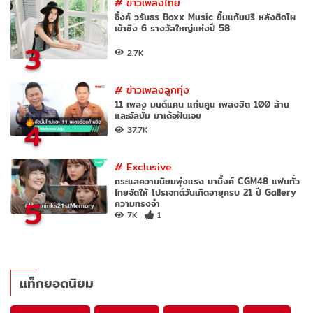
#
ข่าวเพลงไทย
อิ้งค์ วรันธร Boxx Music ยิ้มแก้มปริ หลังติดโผ
เข้าชิง 6 รางวัลใหญ่แห่งปี 58
3
2.7K
#
ข่าวเพลงลูกทุ่ง
11 เพลง มนต์แคน แก่นคูน เพลงฮิต 100 ล้าน
และอัลบั้ม มาเด้อฝันเอย
4
37.7K
#
Exclusive
กระแสความนิยมพุ่งแรง มามิ้งค์ CGM48 แฟนทั่ว
ไทยจัดให้ โปรเจกต์วันเกิดอายุครบ 21 ปี Gallery
5
ความทรงจำ
7K
1
แท็กยอดนิยม