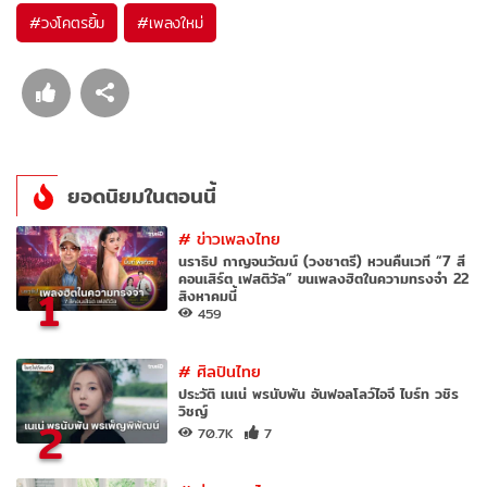
#
วงโคตรยิ้ม
#
เพลงใหม่
ยอดนิยมในตอนนี้
#
ข่าวเพลงไทย
นราธิป กาญจนวัฒน์ (วงชาตรี) หวนคืนเวที “7 สี
คอนเสิร์ต เฟสติวัล” ขนเพลงฮิตในความทรงจำ 22
1
สิงหาคมนี้
459
#
ศิลปินไทย
ประวัติ เนเน่ พรนับพัน อันฟอลโลว์ไอจี ไบร์ท วชิร
วิชญ์
2
70.7K
7