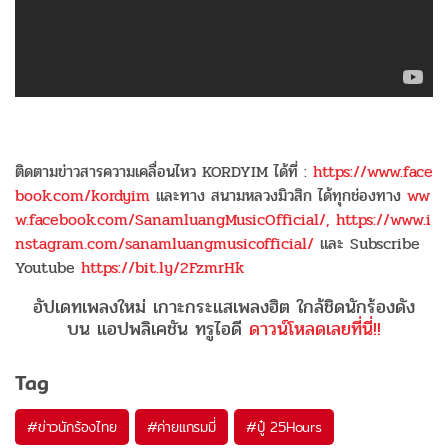
ติดตามข่าวสารความเคลื่อนไหว KORDYIM ได้ที่ :
https://www.face
book.com/kordyim
และทาง สนามหลวงมิวสิก ได้ทุกช่องทาง
ww
w.facebook.com/SanamluangMusicOfficial/,
https://www.i
nstagram.com/sanamluangmusicofficial/
และ Subscribe
Youtube
https://bit.ly/2FzmrHk
อัปเดทเพลงใหม่ เกาะกระแสเพลงฮิต ใกล้ชิดนักร้องดัง
บน แอปพลิเคชัน ทรูไอดี
ดาวน์โหลดเลยที่นี่!!
Tag
#
ข่าวนักร้องไทย
#
ค่ายแกรมมี่
#
ปู๋ 25Hours