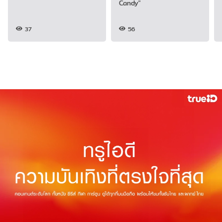
Candy"
37
56