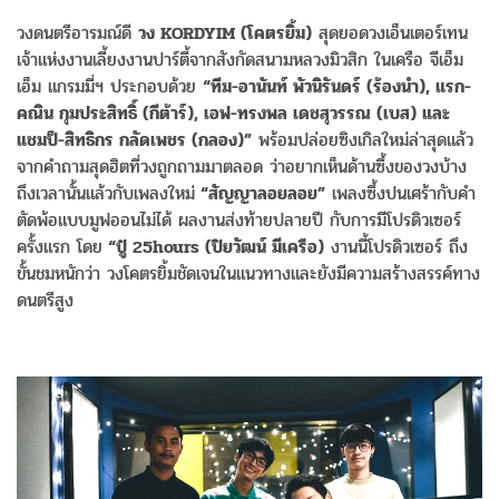
วงดนตรีอารมณ์ดี
วง KORDYIM (โคตรยิ้ม)
สุดยอดวงเอ็นเตอร์เทน
เจ้าแห่งงานเลี้ยงงานปาร์ตี้จากสังกัดสนามหลวงมิวสิก ในเครือ จีเอ็ม
เอ็ม แกรมมี่ฯ ประกอบด้วย
“ทีม-อานันท์ พัวนิรันดร์ (ร้องนำ), แรก-
คณิน กุมประสิทธิ์ (กีต้าร์), เอฟ-ทรงพล เดชสุวรรณ (เบส) และ
แชมป็-สิทธิกร กลัดเพชร (กลอง)”
พร้อมปล่อยซิงเกิลใหม่ล่าสุดแล้ว
จากคำถามสุดฮิตที่วงถูกถามมาตลอด ว่าอยากเห็นด้านซึ้งของวงบ้าง
ถึงเวลานั้นแล้วกับเพลงใหม่
“สัญญาลอยลอย”
เพลงซึ้งปนเศร้ากับคำ
ตัดพ้อแบบมูฟออนไม่ได้ ผลงานส่งท้ายปลายปี กับการมีโปรดิวเซอร์
ครั้งแรก โดย
“ปู๋ 25hours (ปิยวัฒน์ มีเครือ)
งานนี้โปรดิวเซอร์ ถึง
ขั้นชมหนักว่า วงโคตรยิ้มชัดเจนในแนวทางและยังมีความสร้างสรรค์ทาง
ดนตรีสูง