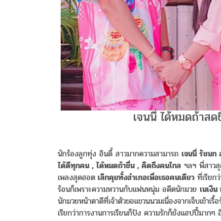
เจนนี่ ได้หมดถ้าสดช
นักร้องลูกทุ่ง อินดี้ สาวมากความสามารถ
เจนนี่ รัชนก
ได้ดีทุกคน , ได้หมดถ้าชื่น , คิดถึงคนไกล
ฯลฯ พี่สาวสุด
เพลงสุดฮอต
เลิกคุยทั้งอำเภอเพื่อเธอคนเดียว
ที่เรียก
ร้อนก็เพราะความหวานกับแฟนหนุ่ม อดีตนักมวย
เนเงิน 
นักมวยหน้าตาดีที่เจ้าตัวขอแขวนนวมเนื่องจากเจ็บเข้าเรื
เรียกว่าการงานการเรียนก็ปัง ความรักก็ยังแฮปปี้มากๆ อี