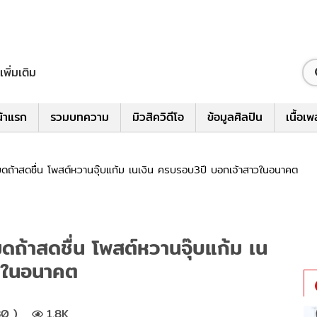
เพิ่มเติม
้าแรก
รวมบทความ
มิวสิควิดีโอ
ข้อมูลศิลปิน
เนื้อเ
หมดถ้าสดชื่น โพสต์หวานจุ๊บแก้ม เนเงิน ครบรอบ3ปี บอกเจ้าสาวในอนาคต
มดถ้าสดชื่น โพสต์หวานจุ๊บแก้ม เน
วในอนาคต
30 )
1.8K