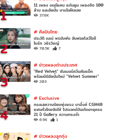
11 เพลง มนต์แคน แก่นคูน เพลงฮิต 100
1
ล้าน และอัลบั้ม มาเด้อฝันเอย
37.6K
#
ศิลปินไทย
ประวัติ เนเน่ พรนับพัน อันฟอลโลว์ไอจี
2
ไบร์ท วชิรวิชญ์
70.5K
7
#
ข่าวเพลงต่างประเทศ
"Red Velvet" ซัมเมอร์ควีนคัมแบ็ก
3
พร้อมมินิอัลบั้มใหม่ "Velvet Summer"
203
#
Exclusive
กระแสความนิยมพุ่งแรง มามิ้งค์ CGM48
4
แฟนทั่วไทยจัดให้ โปรเจกต์วันเกิดอายุครบ
21 ปี Gallery ความทรงจำ
6.9K
1
#
ข่าวเพลงลูกทุ่ง