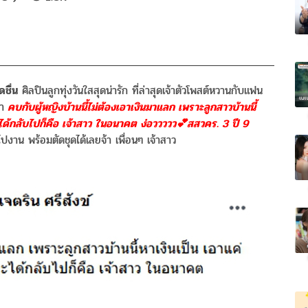
ดชื่น
ศิลปินลูกทุ่งวันใสสุดน่ารัก ที่ล่าสุดเจ้าตัวโพสต์หวานกับแฟน
า
คบกับผู้หญิงบ้านนี้ไม่ต้องเอาเงินมาแลก เพราะลูกสาวบ้านนี้
จะได้กลับไปก็คือ เจ้าสาว ในอนาคต ง่อววววว💕สสวคร. 3 ปี 9
ไปงาน พร้อมตัดชุดได้เลยจ้า เพื่อนๆ เจ้าสาว