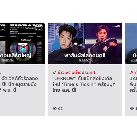
ย
# ข่าวเพลงต่างประเทศ
# ศ
ัดเวิลด์ทัวร์ฉลอง
"U-KNOW" คัมแบ็กส่งซิงเกิล
JA
ปี! ปักหมุดราชมัง
ใหม่ ‘Time’s Tickin’’ พร้อมบุก
ฟิน
 พ.ย. นี้
ไทย ส.ค. นี้!
ครั
62