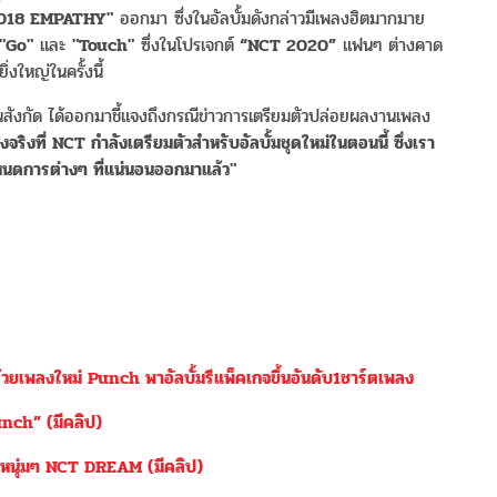
018 EMPATHY"
ออกมา ซึ่งในอัลบั้มดังกล่าวมีเพลงฮิตมากมาย
"Go"
และ
"Touch"
ซึ่งในโปรเจกต์
“NCT 2020”
แฟนๆ ต่างคาด
่งใหญ่ในครั้งนี้
สังกัด ได้ออกมาชี้แจงถึงกรณีข่าวการเตรียมตัวปล่อยผลงานเพลง
่องจริงที่ NCT กำลังเตรียมตัวสำหรับอัลบั้มชุดใหม่ในตอนนี้ ซึ่งเรา
ำหนดการต่างๆ ที่แน่นอนออกมาแล้ว"
้วยเพลงใหม่ Punch พาอัลบั้มรีแพ็คเกจขึ้นอันดับ1ชาร์ตเพลง
nch” (มีคลิป)
หนุ่มๆ NCT DREAM (มีคลิป)