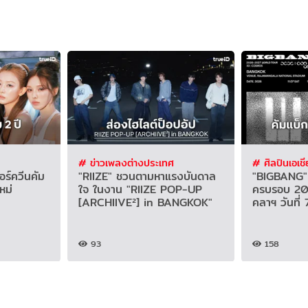
# ข่าวเพลงต่างประเทศ
# ศิลปินเอเชี
ร์ควีนคัม
"RIIZE" ชวนตามหาแรงบันดาล
"BIGBANG" จ
หม่
ใจ ในงาน "RIIZE POP-UP
ครบรอบ 20 
[ARCHIIVE²] in BANGKOK"
คลาฯ วันที่ 7
93
158