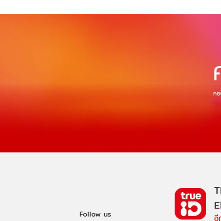
T
E
Follow us
อ