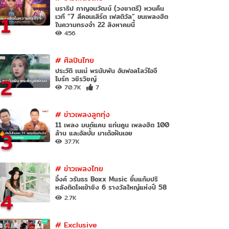
นราธิป กาญจนวัฒน์ (วงชาตรี) หวนคืน
1
เวที “7 สีคอนเสิร์ต เฟสติวัล” ขนเพลงฮิต
ในความทรงจำ 22 สิงหาคมนี้
456
#
ศิลปินไทย
ประวัติ เนเน่ พรนับพัน อันฟอลโลว์ไอจี
2
ไบร์ท วชิรวิชญ์
70.7K
7
#
ข่าวเพลงลูกทุ่ง
11 เพลง มนต์แคน แก่นคูน เพลงฮิต 100
3
ล้าน และอัลบั้ม มาเด้อฝันเอย
37.7K
#
ข่าวเพลงไทย
อิ้งค์ วรันธร Boxx Music ยิ้มแก้มปริ
หลังติดโผเข้าชิง 6 รางวัลใหญ่แห่งปี 58
4
2.7K
#
Exclusive