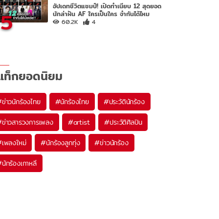
อัปเดทชีวิตแชมป์! เปิดทำเนียบ 12 สุดยอด
5
นักล่าฝัน AF ใครเป็นใคร จำกันได้ไหม
60.2K
4
แท็กยอดนิยม
#
ข่าวนักร้องไทย
#
นักร้องไทย
#
ประวัตินักร้อง
#
ข่าวสารวงการเพลง
#
artist
#
ประวัติศิลปิน
#
เพลงใหม่
#
นักร้องลูกทุ่ง
#
ข่าวนักร้อง
#
นักร้องเกาหลี