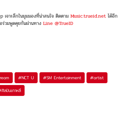
 เจาะลึกในมุมมองที่น่าสนใจ ติดตาม
Music.trueid.net
ได้อีก
อร่วมพูดคุยกันผ่านทาง
Line @TrueID
ream
#
NCT U
#
SM Entertainment
#
artist
#
ศิลปินเกาหลี