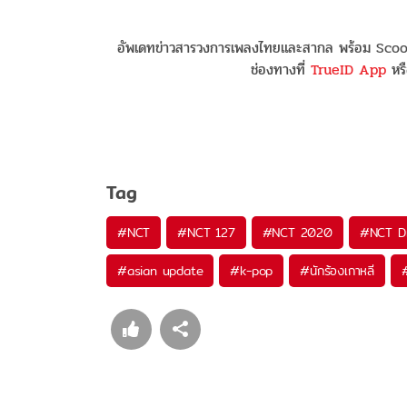
อัพเดทข่าวสารวงการเพลงไทยและสากล พร้อม Scoop
ช่องทางที่
TrueID App
หรื
Tag
#
NCT
#
NCT 127
#
NCT 2020
#
NCT D
#
asian update
#
k-pop
#
นักร้องเกาหลี