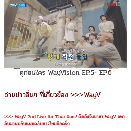
ดูก่อนใคร WayVision EP.5- EP.6
อ่านข่าวอื่นๆ ที่เกี่ยวข้อง >>>WayV
>>> WayV 2nd Live for Thai fans! คิดถึงจึงมาหา WayV จะก
ลับมาพบกับแฟนคลับชาวไทยอีกครั้ง