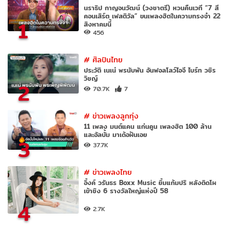
นราธิป กาญจนวัฒน์ (วงชาตรี) หวนคืนเวที “7 สี
คอนเสิร์ต เฟสติวัล” ขนเพลงฮิตในความทรงจำ 22
1
สิงหาคมนี้
456
#
ศิลปินไทย
ประวัติ เนเน่ พรนับพัน อันฟอลโลว์ไอจี ไบร์ท วชิร
วิชญ์
2
70.7K
7
#
ข่าวเพลงลูกทุ่ง
11 เพลง มนต์แคน แก่นคูน เพลงฮิต 100 ล้าน
และอัลบั้ม มาเด้อฝันเอย
3
37.7K
#
ข่าวเพลงไทย
อิ้งค์ วรันธร Boxx Music ยิ้มแก้มปริ หลังติดโผ
เข้าชิง 6 รางวัลใหญ่แห่งปี 58
4
2.7K