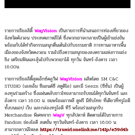
รายการเรียลลิตี้
WayVision
เป็นรายการที่นำเสนอการท่องเที่ยวของ
จังหวัดคังวอน ประเทศเกาหลีใต้ ซึ่งพวกเขาจะกลายเป็นผู้เข้าแข่งขัน
พร้อมกับได้ทำกิจกรรมสนุกตื่นเต้นไปกับธรรมชาติ การทานอาหารพื้น
เมืองของจังหวัดคงวอน รวมไปถึงความสนุกของสงครามแห่งการแย่ง
ชิง เตรียมฟินและลุ้นไปกับพวกเขาได้ ทุกวัน จันทร์-อังคาร เวลา
16.00น.
รายการเรียลลิตี้สุดเอ็กซ์คลูวีฟ
WayVision
ผลิตโดย SM C&C
STUDIO (เอสเอ็ม ซีแอนด์ซี สตูดิโอ) และมี Seezn (ซีซั่น) เป็นผู้
ลงทุนร่วมสร้าง ซึ่งแฟนคลับชาวไทยสามารถรับชมได้ทุกวันจันทร์ และ
อังคาร เวลา 16.00 น. ชมพร้อมเกาหลี ดูฟรี มีซับไทย ที่เดียวที่ทรูไอดี
ทั้งบนแอป เว็บ และกล่องทรูไอดี ทีวี พร้อมร่วมสนุกรับ
Merchandise พิเศษจาก
WayV
ทุกสัปดาห์ ติดตามได้ในรายการ
Fandom ช่องไอดี สเตชั่น ทุกวันจันทร์-อังคาร เวลา 16.00 น.
สามารถดาวน์โหลด
https://trueid.onelink.me/14Ip/e59d4b