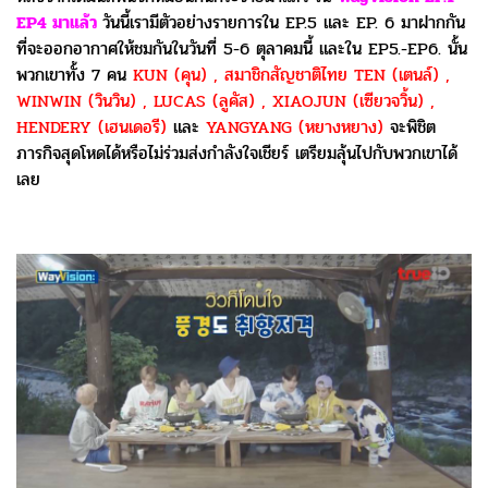
EP4 มาแล้ว
วันนี้เรามีตัวอย่างรายการใน EP.5 และ EP. 6 มาฝากกัน
ที่จะออกอากาศให้ชมกันในวันที่ 5-6 ตุลาคมนี้ และใน EP5.-EP6. นั้น
พวกเขาทั้ง 7 คน
KUN (คุน) , สมาชิกสัญชาติไทย TEN (เตนล์) ,
WINWIN (วินวิน) , LUCAS (ลูคัส) , XIAOJUN (เซียวจวิ้น) ,
HENDERY (เฮนเดอรี)
และ
YANGYANG (หยางหยาง)
จะพิชิต
ภารกิจสุดโหดได้หรือไม่ร่วมส่งกำลังใจเชียร์ เตรียมลุ้นไปกับพวกเขาได้
เลย