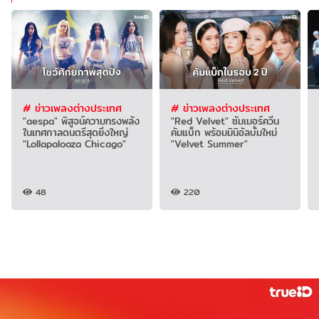
# ข่าวเพลงต่างประเทศ
# ข่าวเพลงต่างประเทศ
"aespa" พิสูจน์ความทรงพลัง
"Red Velvet" ซัมเมอร์ควีน
ในเทศกาลดนตรีสุดยิ่งใหญ่
คัมแบ็ก พร้อมมินิอัลบั้มใหม่
"Lollapalooza Chicago"
"Velvet Summer"
48
220