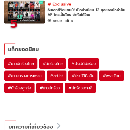
#
Exclusive
อัปเดทชีวิตแชมป์! เปิดทำเนียบ 12 สุดยอดนักล่าฝัน
AF ใครเป็นใคร จำกันได้ไหม
5
60.2K
4
แท็กยอดนิยม
#
ข่าวนักร้องไทย
#
นักร้องไทย
#
ประวัตินักร้อง
#
ข่าวสารวงการเพลง
#
artist
#
ประวัติศิลปิน
#
เพลงใหม่
#
นักร้องลูกทุ่ง
#
ข่าวนักร้อง
#
นักร้องเกาหลี
บทความที่เกี่ยวข้อง