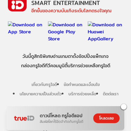
SMART ENTERTAINMENT
อีกขั้นของความบันเทิงระดับโลกตรงใจคุณ
วันนี้
ดู
สิทธิพิเศษ
อ่าน
เกม
ตาตั้ง
ช้อปปิ้ง
แพ็กเกจ
กล่องทรูไอดีทีวี
คอมมูนิตี้
บริการช่วยเหลือทรูไอดี
เกี่ยวกับทรูไอดี
ข้อกำหนดและเงื่อนไข
นโยบายความเป็นส่วนตัว
บริการช่วยเหลือ
ติดต่อเรา
Follow us
ดาวน์โหลด ทรูไอดีแอป
โหลดเลย
สัมผัสโลกไร้ขีดจำกัดกับทรูไอดี