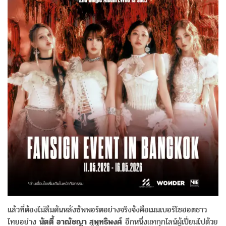
แล้วที่ต้องไม่ลืมดันหลังซัพพอร์ตอย่างจริงจังคือเมมเบอร์โซฮอตชาว
ไทยอย่าง
นัตตี้ อาณัชญา สุพุทธิพงศ์
อีกหนึ่งแทกุกไลน์ผู้เปี่ยมไปด้วย