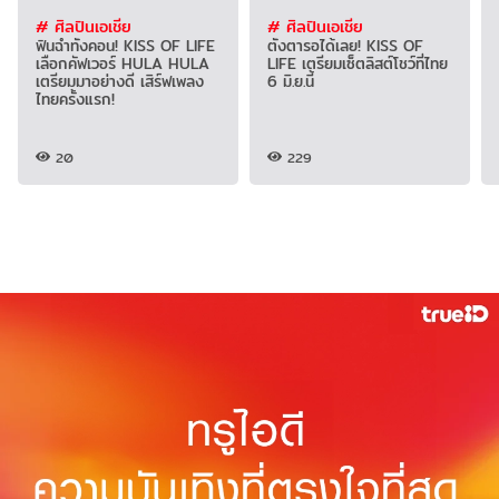
# ศิลปินเอเชีย
# ศิลปินเอเชีย
ฟินฉ่ำทั้งคอน! KISS OF LIFE
ตั้งตารอได้เลย! KISS OF
เลือกคัฟเวอร์ HULA HULA
LIFE เตรียมเซ็ตลิสต์โชว์ที่ไทย
เตรียมมาอย่างดี เสิร์ฟเพลง
6 มิ.ย.นี้
ไทยครั้งแรก!
20
229