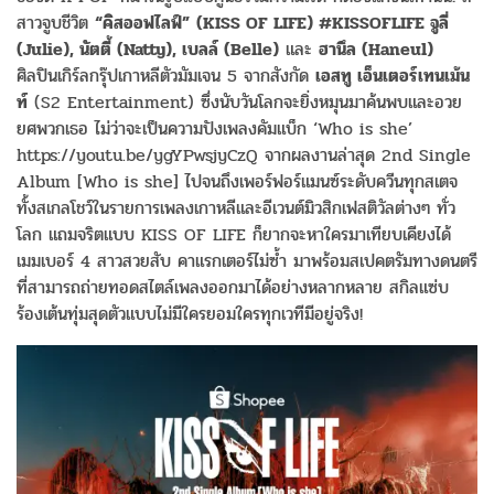
สาวจูบชีวิต
“คิสออฟไลฟ์”
(KISS OF LIFE) #KISSOFLIFE จูลี่
(Julie), นัตตี้ (Natty), เบลล์ (Belle)
และ
ฮานึล (Haneul)
ศิลปินเกิร์ลกรุ๊ปเกาหลีตัวมัมเจน 5 จากสังกัด
เอสทู เอ็นเตอร์เทนเม้น
ท์
(S2 Entertainment) ซึ่งนับวันโลกจะยิ่งหมุนมาค้นพบและอวย
ยศพวกเธอ ไม่ว่าจะเป็นความปังเพลงคัมแบ็ก ‘Who is she’
https://youtu.be/ygYPwsjyCzQ จากผลงานล่าสุด 2nd Single
Album [Who is she] ไปจนถึงเพอร์ฟอร์แมนซ์ระดับควีนทุกสเตจ
ทั้งสเกลโชว์ในรายการเพลงเกาหลีและอีเวนต์มิวสิกเฟสติวัลต่างๆ ทั่ว
โลก แถมจริตแบบ KISS OF LIFE ก็ยากจะหาใครมาเทียบเคียงได้
เมมเบอร์ 4 สาวสวยสับ คาแรกเตอร์ไม่ซ้ำ มาพร้อมสเปคตรัมทางดนตรี
ที่สามารถถ่ายทอดสไตล์เพลงออกมาได้อย่างหลากหลาย สกิลแซ่บ
ร้องเต้นทุ่มสุดตัวแบบไม่มีใครยอมใครทุกเวทีมีอยู่จริง!