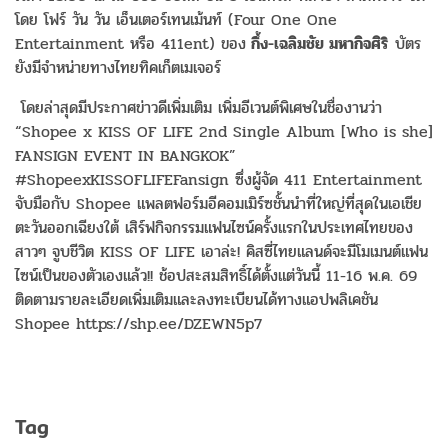
โดย โฟร์ วัน วัน เอ็นเตอร์เทนเม้นท์ (Four One One
Entertainment หรือ 411ent) ของ
กึ้ง-เฉลิมชัย มหากิจศิริ
บัตร
ยังมีจำหน่ายทางไทยทิคเก็ตเมเจอร์
โดยล่าสุดมีประกาศข่าวดีเพิ่มเติม เพิ่มอีเวนต์พิเศษในชื่องานว่า
“Shopee x KISS OF LIFE 2nd Single Album [Who is she]
FANSIGN EVENT IN BANGKOK”
#ShopeexKISSOFLIFEFansign ซึ่งผู้จัด 411 Entertainment
จับมือกับ Shopee แพลตฟอร์มอีคอมเมิร์ซชั้นนำที่ใหญ่ที่สุดในเอเชีย
ตะวันออกเฉียงใต้ เสิร์ฟกิจกรรมแฟนไซน์ครั้งแรกในประเทศไทยของ
สาวๆ จูบชีวิต KISS OF LIFE เอาล่ะ! คิสซี่ไทยแลนด์จะมีโมเมนต์แฟน
ไซน์เป็นของตัวเองแล้ว!! ช้อปสะสมสิทธิ์ได้ตั้งแต่วันนี้ 11-16 พ.ค. 69
ติดตามรายละเอียดเพิ่มเติมและลงทะเบียนได้ทางแอปพลิเคชัน
Shopee https://shp.ee/DZEWN5p7
Tag