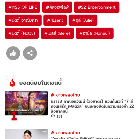
#
KISS OF LIFE
#
คิสออฟไลฟ์
#
S2 Entertainment
#
นัตตี้ อาณัชญา
#
411ent
#
จูลี่ (Julie)
#
นัตตี้ (Natty)
#
เบลล์ (Belle)
#
ฮานึล (Haneul)
ยอดนิยมในตอนนี้
#
ข่าวเพลงไทย
นราธิป กาญจนวัฒน์ (วงชาตรี) หวนคืนเวที “7 สี
คอนเสิร์ต เฟสติวัล” ขนเพลงฮิตในความทรงจำ 22
1
สิงหาคมนี้
131
#
ข่าวเพลงไทย
"ป๊อปเป้อ ชิไฮนิน BNK48" ขอบคุณทุกแรง