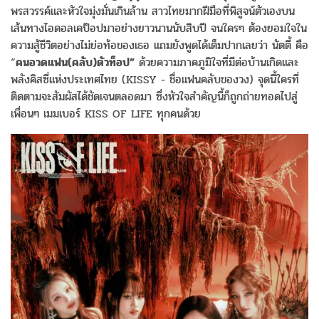
พรสวรรค์และหัวใจมุ่งมั่นเกินล้าน สาวไทยมากฝีมือที่พิสูจน์ตัวเองบน
เส้นทางไอดอลเคป็อปมาอย่างยาวนานนับสิบปี จนใครๆ ต้องยอมใจใน
ความสู้ชีวิตอย่างไม่ย่อท้อของเธอ แถมยังพูดได้เต็มปากเลยว่า นัตตี้ คือ
“
คนอวดแฟน(คลับ)ตัวท็อป”
ด้วยความภาคภูมิใจที่มีต่อบ้านเกิดและ
พลังคิสซี่แห่งประเทศไทย (KISSY - ชื่อแฟนคลับของวง) จุดนี้ใครที่
ติดตามจะสัมผัสได้ชัดเจนตลอดมา ซึ่งหัวใจสำคัญนี้ก็ถูกถ่ายทอดไปสู่
เพื่อนๆ เมมเบอร์ KISS OF LIFE ทุกคนด้วย