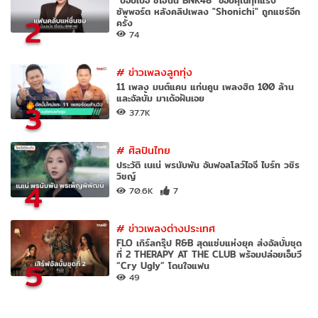
ซัพพอร์ต หลังคลิปเพลง "Shonichi" ถูกแชร์อีก
2
ครั้ง
74
#
ข่าวเพลงลูกทุ่ง
11 เพลง มนต์แคน แก่นคูน เพลงฮิต 100 ล้าน
และอัลบั้ม มาเด้อฝันเอย
3
37.7K
#
ศิลปินไทย
ประวัติ เนเน่ พรนับพัน อันฟอลโลว์ไอจี ไบร์ท วชิร
วิชญ์
4
70.6K
7
#
ข่าวเพลงต่างประเทศ
FLO เกิร์ลกรุ๊ป R&B สุดแซ่บแห่งยุค ส่งอัลบั้มชุด
ที่ 2 THERAPY AT THE CLUB พร้อมปล่อยเอ็มวี
5
“Cry Ugly” โดนใจแฟน
49