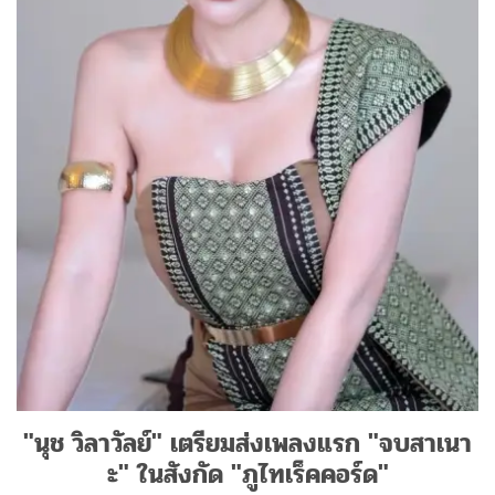
"นุช วิลาวัลย์" เตรียมส่งเพลงแรก "จบสาเนา
ะ" ในสังกัด "ภูไทเร็คคอร์ด"