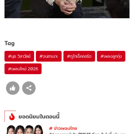
Tag
#
นุช วิลาวัลย์
#
จบสาเนาะ
#
ภูไทเร็คคอร์ด
#
เพลงลูกทุ่ง
#
เพลงใหม่ 2026
ยอดนิยมในตอนนี้
#
ข่าวเพลงไทย