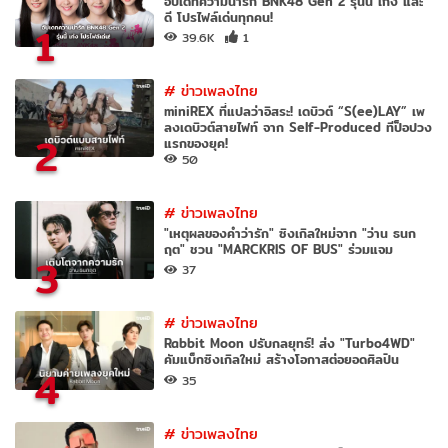
อัปเดทความน่ารัก BNK48 Gen 2 รุ่นนี้ เก่ง และ
ดี โปรไฟล์เด่นทุกคน!
1
39.6K
1
#
ข่าวเพลงไทย
miniREX ที่แปลว่าอิสระ! เดบิวต์ “S(ee)LAY” เพ
ลงเดบิวต์สายไฟท์ จาก Self-Produced ทีป็อปวง
2
แรกของยุค!
50
#
ข่าวเพลงไทย
"เหตุผลของคำว่ารัก" ซิงเกิลใหม่จาก "ว่าน ธนก
ฤต" ชวน "MARCKRIS OF BUS" ร่วมแจม
3
37
#
ข่าวเพลงไทย
Rabbit Moon ปรับกลยุทธ์! ส่ง "Turbo4WD"
คัมแบ็กซิงเกิลใหม่ สร้างโอกาสต่อยอดศิลปิน
4
35
#
ข่าวเพลงไทย