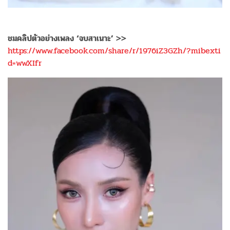
ชมคลิปตัวอย่างเพลง ‘จบสาเนาะ’ >>
https://www.facebook.com/share/r/1976iZ3GZh/?mibexti
d=wwXIfr