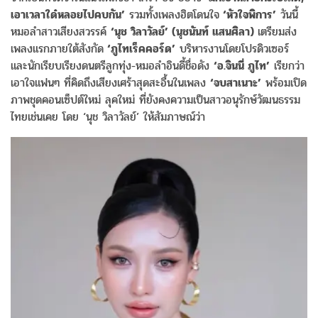
เอาเวลาใด๋หลอยไปคบกัน’
รวมทั้งเพลงฮิตโดนใจ
‘หัวใจพิการ’
วันนี้
หมอลำสาวเสียงสวรรค์
‘นุช วิลาวัลย์’ (นุชนันท์ แสนศิลา)
เตรียมส่ง
เพลงแรกภายใต้สังกัด
‘ภูไทเร็คคอร์ด’
บริหารงานโดยโปรดิวเซอร์
และนักเรียบเรียงดนตรีลูกทุ่ง-หมอลำอินดี้ชื่อดัง
‘อ.จินนี่ ภูไท’
เรียกว่า
เอาใจแฟนๆ ที่คิดถึงเสียงเศร้าสุดสะอื้นในเพลง
‘จบสาเนาะ’
พร้อมเปิด
ภาพชุดคอนเซ็ปต์ใหม่ ลุคใหม่ ที่ยังคงความเป็นสาวอนุรักษ์วัฒนธรรม
ไทยเช่นเคย โดย ‘นุช วิลาวัลย์’ ให้สัมภาษณ์ว่า