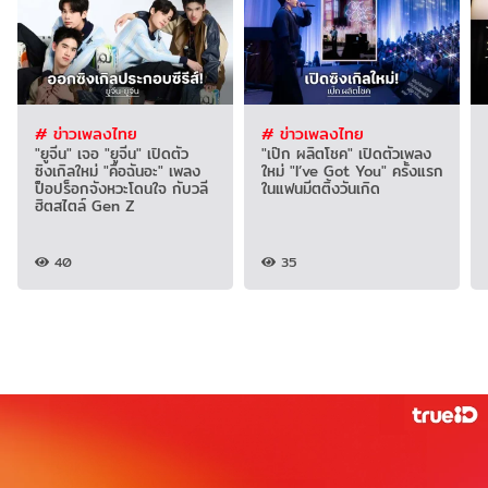
# ข่าวเพลงไทย
# ข่าวเพลงไทย
"ยูจีน" เจอ "ยูจีน" เปิดตัว
"เป๊ก ผลิตโชค" เปิดตัวเพลง
ซิงเกิลใหม่ "คือฉันอะ" เพลง
ใหม่ "I’ve Got You" ครั้งแรก
ป็อปร็อกจังหวะโดนใจ กับวลี
ในแฟนมีตติ้งวันเกิด
ฮิตสไตล์ Gen Z
40
35