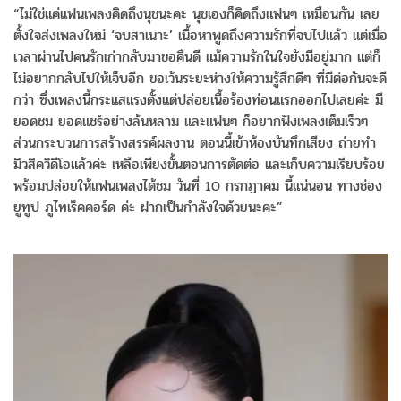
“ไม่ใช่แค่แฟนเพลงคิดถึงนุชนะคะ นุชเองก็คิดถึงแฟนๆ เหมือนกัน เลย
ตั้งใจส่งเพลงใหม่ ‘จบสาเนาะ’ เนื้อหาพูดถึงความรักที่จบไปแล้ว แต่เมื่อ
เวลาผ่านไปคนรักเก่ากลับมาขอคืนดี แม้ความรักในใจยังมีอยู่มาก แต่ก็
ไม่อยากกลับไปให้เจ็บอีก ขอเว้นระยะห่างให้ความรู้สึกดีๆ ที่มีต่อกันจะดี
กว่า ซึ่งเพลงนี้กระแสแรงตั้งแต่ปล่อยเนื้อร้องท่อนแรกออกไปเลยค่ะ มี
ยอดชม ยอดแชร์อย่างล้นหลาม และแฟนๆ ก็อยากฟังเพลงเต็มเร็วๆ
ส่วนกระบวนการสร้างสรรค์ผลงาน ตอนนี้เข้าห้องบันทึกเสียง ถ่ายทำ
มิวสิควิดีโอแล้วค่ะ เหลือเพียงขั้นตอนการตัดต่อ และเก็บความเรียบร้อย
พร้อมปล่อยให้แฟนเพลงได้ชม วันที่ 10 กรกฎาคม นี้แน่นอน ทางช่อง
ยูทูป ภูไทเร็คคอร์ด ค่ะ ฝากเป็นกำลังใจด้วยนะคะ”