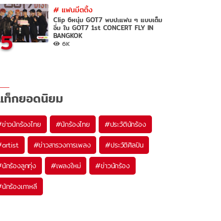
#
แฟนมีตติ้ง
Clip 6หนุ่ม GOT7 พบปะแฟน ๆ แบบเต็ม
อิ่ม ใน GOT7 1st CONCERT FLY IN
5
BANGKOK
6K
แท็กยอดนิยม
#
ข่าวนักร้องไทย
#
นักร้องไทย
#
ประวัตินักร้อง
#
artist
#
ข่าวสารวงการเพลง
#
ประวัติศิลปิน
#
นักร้องลูกทุ่ง
#
เพลงใหม่
#
ข่าวนักร้อง
#
นักร้องเกาหลี