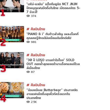
"เจโน่-แจมิน" แท็กทีมยูนิต NCT JNJM
1
ปักหมุดแฟนมีตติ้งในไทย เปิดจองบัตร 5-
7 มิ.ย.นี้!
374
#
ศิลปินไทย
"PIANO & i" กับก้าวสำคัญ เพลงร็อกที่
2
คุณเคยรู้จักจะไม่เหมือนเดิมอีกต่อไป
981
#
ศิลปินไทย
"30 ปี LOSO นานเท่าไรก็รอ" SOLD
3
OUT ตอกย้ำสุดยอดตำนานร็อกแอนด์โรล
ล์เมืองไทย
87
#
ศิลปินไทย
“น้องหมีเนย Butterbear” ประกาศจัด
4
งานแฟนมีตติ้งสุดคิ้วท์ครั้งแรกใน
ประเทศไทย
2.5K