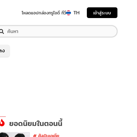
TH
เข้าสู่ระบบ
โหลดแอป
กล่องทรูไอดี ทีวี
พลง
ยอดนิยมในตอนนี้
#
ศิลปินเอเชีย