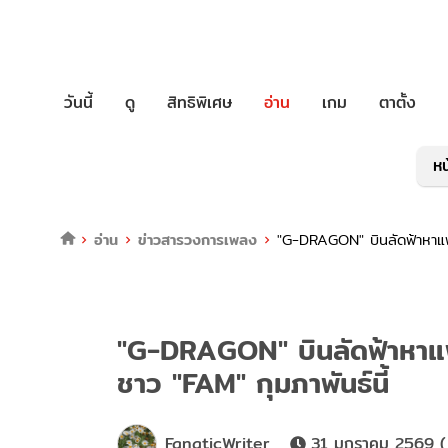
วันนี้
ดู
สิทธิพิเศษ
อ่าน
เกม
ตาตั้ง
หน
อ่าน
ข่าวสารวงการเพลง
"G-DRAGON" บินลัดฟ้าหาแฟ
"G-DRAGON" บินลัดฟ้าหาแ
ชาว "FAM" กุมภาพันธ์นี้
FanaticWriter
31 มกราคม 2569 ( 