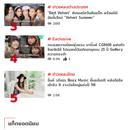
#
ข่าวเพลงต่างประเทศ
"Red Velvet" ซัมเมอร์ควีนคัมแบ็ก พร้อมมินิ
อัลบั้มใหม่ "Velvet Summer"
3
200
#
Exclusive
กระแสความนิยมพุ่งแรง มามิ้งค์ CGM48 แฟนทั่ว
ไทยจัดให้ โปรเจกต์วันเกิดอายุครบ 21 ปี Gallery
4
ความทรงจำ
6.9K
1
#
ข่าวเพลงไทย
อิ้งค์ วรันธร Boxx Music ยิ้มแก้มปริ หลังติดโผ
เข้าชิง 6 รางวัลใหญ่แห่งปี 58
5
2.6K
แท็กยอดนิยม