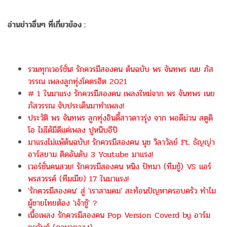
อ่านข่าวอื่นๆ ที่เกี่ยวข้อง :
รวมทุกเวอร์ชั่น! รักควรมีสองคน ต้นฉบับ พร จันทพร เนย ภัส
วรรณ เพลงลูกทุ่งโคตรฮิต 2021
# 1 ในมาแรง รักควรมีสองคน เพลงใหม่จาก พร จันทพร เนย
ภัสวรรณ จับประเด็นมาทำเพลง!
ประวัติ พร จันทพร ลูกทุ่งอินดี้สาวดาวรุ่ง จาก พอดีม่วน สตูดิ
โอ ไม่ได้มีดีแค่เพลง ปูหนีบอีปิ
มาแรงไม่แพ้ต้นฉบับ! รักควรมีสองคน นุช วิลาวัลย์ Ft. ธัญญ่า
อาร์สยาม ติดอันดับ 3 Youtube มาแรง!
เวอร์ชั่นคนสวย! รักควรมีสองคน หนิง ปัทมา (ทีมชู้) VS แอร์
พรสวรรค์ (ทีมเมีย) 17 ในมาแรง!
'รักควรมีสองคน' สู่ 'เราสามคม' สะท้อนปัญหาครอบครัว ทำไม
ผู้ชายไทยต้อง 'เจ้าชู้' ?
เนื้อเพลง รักควรมีสองคน Pop Version Coverd by อาร์ม