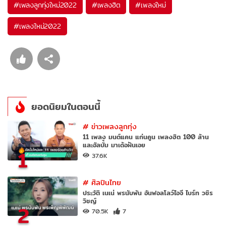
#
เพลงลูกทุ่งใหม่2022
#
เพลงฮิต
#
เพลงใหม่
#
เพลงใหม่2022
ยอดนิยมในตอนนี้
#
ข่าวเพลงลูกทุ่ง
11 เพลง มนต์แคน แก่นคูน เพลงฮิต 100 ล้าน
และอัลบั้ม มาเด้อฝันเอย
1
37.6K
#
ศิลปินไทย
ประวัติ เนเน่ พรนับพัน อันฟอลโลว์ไอจี ไบร์ท วชิร
วิชญ์
2
70.5K
7