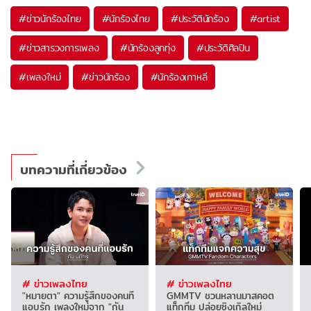
#
ข่าวนักร้องไทย
#
นักร้องไทย
#
ประวัตินักร้อง
#
artist
#
ข่าวสารวงการเพลง
#
นักร้องลูกทุ่ง
#
ประวัติศิลปิน
#
เพลงใหม่
#
ข่าวนักร้อง
#
นักร้องเกาหลี
บทความที่เกี่ยวข้อง
# ข่าวเพลงไทย
# ข่าวเพลงไทย
"หมายตา" ความรู้สึกของคนที่
GMMTV ชวนหลานมาสคอต
แอบรัก เพลงใหม่จาก "กัน
แท็กทีม ปล่อยซิงเกิลใหม่