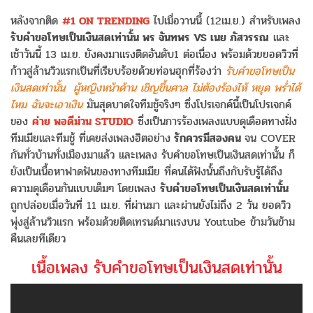
หลังจากติด
#1 ON TRENDING
ไปเมื่อวานนี้ (12เม.ย.) สำหรับเพลง
รับคำขอโทษเป็นเงินสดเท่านั้น พร จันทพร VS เนย ภัสวรรณ
และ
เช้าวันนี้ 13 เม.ย. ยังคงมาแรงติดอันดับ1 ต่อเนื่อง พร้อมด้วยยอดวิวที่
ก้าวสู่ล้านวิวแรกเป็นที่เรียบร้อยด้วยท่อนฮุกที่ร้องว่า
รับคำขอโทษเป็น
เงินสดเท่านั้น ผู้หญิงหน้าด้าน เชิญขึ้นศาล ไม่ต้องร้องไห้ หยุด พร่ำได้
ไหม ฉันจะเอาเงิน
มันสุดบาดใจทีมชู้จริงๆ ซึ่งโปรเจกค์นี้เป็นโปรเจกค์
ของ
ค่าย พอดีม่วน STUDIO
ซึ่งเป็นการร้องเพลงแบบดุเดือดทางฝั่ง
ทีมเมียและทีมชู้ ที่เคยส่งเพลงฮิตอย่าง
รักควรมีสองคน
จน COVER
กันทั่วบ้านทั่งเมืองมาแล้ว และเพลง รับคำขอโทษเป็นเงินสดเท่านั้น ก็
ยังเป็นเนื้อหาฟาดฟันของทางทีมเมีย ที่คนได้ฟังนั้นถึงกับรับรู้ได้ถึง
ความดุเดือนกันแบบเต็มๆ โดยเพลง
รับคำขอโทษเป็นเงินสดเท่านั้น
ถูกปล่อยเมื่อวันที่ 11 เม.ย. ที่ผ่านมา และผ่านยังไม่ถึง 2 วัน ยอดวิว
พุ่งสู่ล้านวิวแรก พร้อมด้วยติดเทรนด์มาแรงบน Youtube ข้ามวันข้าม
คืนเลยทีเดียว
เนื้อเพลง รับคำขอโทษเป็นเงินสดเท่านั้น