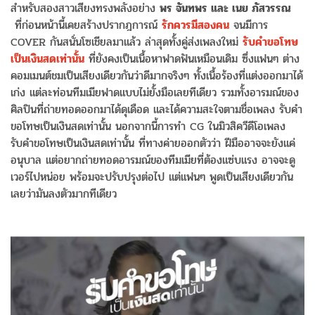
สำหรับสองสาวเสียงทรงพลังอย่าง
พร จันทพร และ เนย ภัสวรรณ
ที่ก่อนหน้านี้เคยสร้างปรากฎการณ์
รักควรมีสองคน
จนมีการ
COVER กันสนั่นโซเชียลมาแล้ว ล่าสุดทั้งคู่ส่งเพลงใหม่
รับคำขอโทษ
เป็นเงินสดเท่านั้น
ที่ยังคงเป็นเนื้อหาฟาดฟันเหมือนเดิม ซึ่งแฟนๆ ต่าง
คอมเมนต์ชมเป็นเสียงเดียวกันว่าดีมากจริงๆ ทั้งเนื้อร้องที่แต่งออกมาได้
เก่ง แต่ละท่อนทีมเมียฟาดแบบไม่ยั้งมือเลยทีเดียว รวมทั้งอารมณ์ของ
ศิลปินที่ถ่ายทอดออกมาได้ดุเดือด และได้ความสะใจตามชื่อเพลง รับคำ
ขอโทษเป็นเงินสดเท่านั้น นอกจากนี้การทำ CG ในมิวสิควีดีโอเพลง
รับคำขอโทษเป็นเงินสดเท่านั้น ที่ทางค่ายออกตัวว่า ฝีมืออาจจะยังแค่
อนุบาล แต่อยากถ่ายทอดอารมณ์ของทีมเมียที่ต้องแซ่บแรง อาจจะดู
เวอร์ไปหน่อย พร้อมจะปรับปรุงต่อไป แต่แฟนๆ พูดเป็นเสียงเดียวกัน
เลยว่ามันลงตัวมากทีเดียว