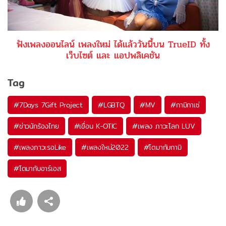
ฟังเพลงออนไลน์ เพลงใหม่ ได้แล้ววันนี้บน TrueID ทั้ง
เว็บไซต์ และ แอปพลิเคชัน
Tag
#
7Days 7Gift Project
#
LGBTQ
#
MV
#
กามิกาเซ่
#
ข่าวนักร้องไทย
#
เขื่อน K-OTIC
#
เพลง ภาวะโลก LUV
#
เพลงภาวะรอLike
#
เพลงใหม่2022
#
โตมากับกามิ
#
โตมากับอาร์เอส