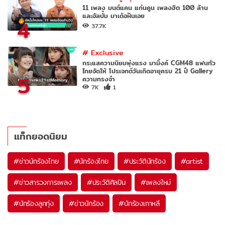
11 เพลง มนต์แคน แก่นคูน เพลงฮิต 100 ล้าน
และอัลบั้ม มาเด้อฝันเอย
4
37.7K
#
Exclusive
กระแสความนิยมพุ่งแรง มามิ้งค์ CGM48 แฟนทั่ว
ไทยจัดให้ โปรเจกต์วันเกิดอายุครบ 21 ปี Gallery
5
ความทรงจำ
7K
1
แท็กยอดนิยม
#
ข่าวนักร้องไทย
#
นักร้องไทย
#
ประวัตินักร้อง
#
artist
#
ข่าวสารวงการเพลง
#
ประวัติศิลปิน
#
เพลงใหม่
#
นักร้องลูกทุ่ง
#
ข่าวนักร้อง
#
นักร้องเกาหลี