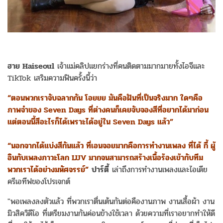
ฮาย Haiseoul
เจ้าแม่คลิปแยกร่างที่คนติดตามมากมายทั้งไอจีและ
TikTok เสริมความฟินครั้งนี้ว่า
“ตอนพวกเราจับฉลากกัน โอยยย มันคือฝันที่เป็นจริงมาก ใดๆคือ
ภาพจำของ Seven Days ที่ต่างคนก็เคยจับจองสีที่อยากได้มาก่อน
แต่ตอนนี้สีอะไรก็ได้เพราะได้อยู่ใน Seven Days แล้ว”
“นอกจากได้แบ่งสีกันแล้ว ที่เอนจอยมากคือการทำงานเพลง ที่ได้ กี้ ผู้
อินกับเพลงภาวะโลก LUV มากจนสามารถสร้างเนื้อร้องเข้ากับทีม
พวกเราได้อย่างมหัศจรรย์”
ปาร์ตี้
เล่าถึงการทำงานเพลงและไอเดีย
ครีเอทีฟของโปรเจกต์
"พอเพลงลงตัวแล้ว ที่พวกเราตื่นเต้นกันต่อคืองานภาพ งานเสื้อผ้า งาน
มิวสิควิดีโอ ที่เตรียมงานกันค่อนข้างใช้เวลา ด้วยความที่เราอยากทำให้ดี