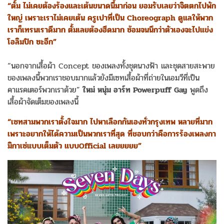
“ตั้ม ไม่เคยต้องร้องและเต้นขนาดนี้มาก่อน ยอมรับเลยว่าจิตตกไปพัก
ใหญ่ เพราะเราไม่เคยเต้น ครูเปาที่เป็น Choreograph ดูแลให้พวก
เราก็เทรนเราดีมาก ตั้มเลยต้องฮึดมาก ซ้อมจนนึกว่าตัวเองจะไปแข่ง
โอลิมปิก ซะอีก”
“นอกจากเสื้อผ้า Concept ของเพลงทั้งชุดนางฟ้า และชุดสายสะพาย
ของเพลงนี้พวกเราชอบมากแล้วยังมีเซทเสื้อผ้าที่ถ่ายในเอมวีที่เป็น
คาแรคเตอร์พวกเราด้วย”
ใหม่ หนุ่ม อาร์ท Powerpuff Gay
พูดถึง
เสื้อผ้าจัดเต็มของเพลงนี้
“เซทสามพวกเราตั้งใจมาก ไปหาเลือกกันเองทั่วกรุงเทพ หลายที่มาก
เพราะอยากให้ได้ความเป็นพวกเราที่สุด ที่ชอบกว่าคือการร้องเพลงกา
มิกาเซ่แบบเต็มตัว แบบOfficial เลยยยยย”