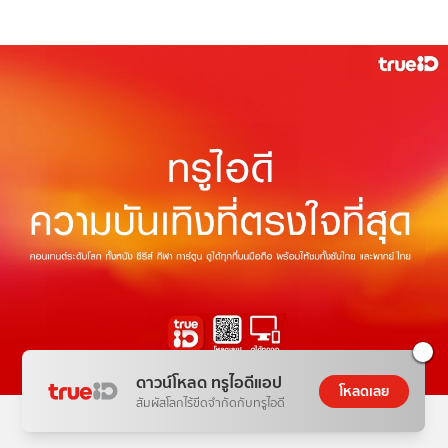
ดาวน์โหลด ทรูไอดีแอป
โหลดเลย
สัมผัสโลกไร้ขีดจำกัดกับทรูไอดี