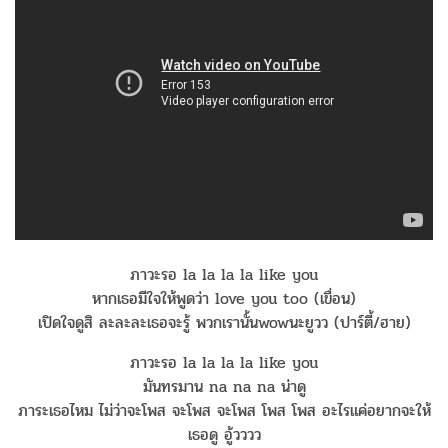
ภาวะรอ la la la la like you
หากเธอมีใจให้พูดว่า love you too (เขื่อน)
เปิดใจดูสิ ละละละเธอจะรู้ พวกเรานั้นwowนะยูวว (ปาร์ตี้/ฮาย)
ภาวะรอ la la la la like you
มันทรมาน na na na น่าดู
ภาระเธอไหม ไม่ว่าจะโพส จะโพส จะโพส โพส โพส อะไรแค่อยากจะให้
เธอดู อู้วววว