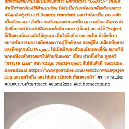
ก็มีความสวยงามในแบบของตัวเรา และพวกเรา “LGBTQ+” ก็ไม่ได้
จำเป็นว่าจะต้องมีสีผิวแบบไหน ไม่จำเป็นว่าจะต้องผมสั้นหรือผมยาว
หรือแม้แต่รูปร่าง ที่ Beauty standard บอกว่าต้องเป็น เพราะมัน
เป็นตัวของเรา สิ่งที่เราพอใจและอยากจะเป็น เคารพตัวเองในการทำ
สิ่งที่อยากทำโดยไม่มีใครมาตัดสิน
หมวย (เขื่อน) อยากให้ Project
นี้เป็นแรงบันดาลใจให้ทุกคน เป็นในสิ่งที่เราอยากเป็น ทำสิ่งที่เรา
อยากทำเคารพความคิดและความรู้สึกตัวเอง และผู้อื่น เหมือนที่หมวย
และพี่ๆทุกคนใน Project ได้เป็นตัวของตัวเองในเพลงนี้ค่ะ อยากให้
ทุกคนฟังแล้วมาจอยๆไปด้วยกันนะคะ” เขื่อน ฝากทิ้งท้าย ดูเอมวี
“ภาวะรอ Like” จาก 7Days 7GiftProject กันได้แล้วที่ YouTube :
Koendanai
https://www.youtube.com/watch?v=1aIvpQ4v
L0g
และสตรีมมิ่ง และไปเล่น TikTok กันเยอะๆน้า"
#ภาวะรอLike
#7Days7GiftsProject #Kamikaze #RShomecoming