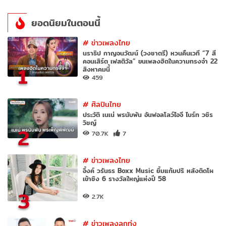
ยอดนิยมในตอนนี้
#
ข่าวเพลงไทย
นราธิป กาญจนวัฒน์ (วงชาตรี) หวนคืนเวที “7 สี
คอนเสิร์ต เฟสติวัล” ขนเพลงฮิตในความทรงจำ 22
1
สิงหาคมนี้
459
#
ศิลปินไทย
ประวัติ เนเน่ พรนับพัน อันฟอลโลว์ไอจี ไบร์ท วชิร
วิชญ์
2
70.7K
7
#
ข่าวเพลงไทย
อิ้งค์ วรันธร Boxx Music ยิ้มแก้มปริ หลังติดโผ
เข้าชิง 6 รางวัลใหญ่แห่งปี 58
3
2.7K
#
ข่าวเพลงลูกทุ่ง