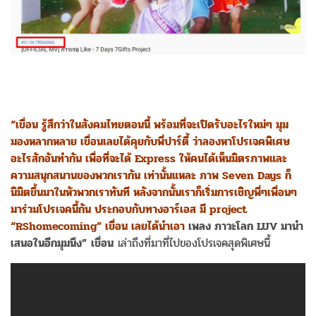
“เขื่อน รู้สึกว่าในสังคมไทยตอนนี้ พร้อมที่จะเปิดรับอะไรใหม่ๆ มุม
มองหลากหลาย เขื่อนเลยได้คุยกับพี่ปาร์ตี้ ว่าลองหาโปรเจคพิเศษ
อะไรสักอันทำกัน เพื่อที่จะได้ Express ให้คนได้เห็นมิตรภาพและ
ความสนุกสนานของพวกเรากัน เท่านั้นแหละ ภาพ Seven Days ก็
นิมิตขึ้นมาในหัวพวกเราทันที หลังจากนั้นเราก็เริ่มการเชิญพี่ๆเพื่อนๆ
มาร่วมโปรเจคนี้กัน ประกอบกับทางอาร์เอส มี project
“RShomecoming” เขื่อน เลยได้นำเอา
เพลง ภาวะโลก LUV มานำ
เสนอในอีกมุมนึง”
เขื่อน
เล่าถึงที่มาที่ไปของโปรเจคสุดพิเศษนี้