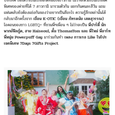
ประเทศ ถือได้ว่าเป็นโปรเจกต์ที่ฝังใจชาวกามิ ไม่ว่าจะด้วยเป้นโปรเจค
พิเศษของค่ายที่ได้ 7 สาวกามิ มารวมตัวกัน แยกกันคนละสีวัน แถม
แฟนคลับยังต้องแข่งกันจองว่าอยากเป็นสีอะไร ความรู้สึกเหล่านั้นได้
กลับมาอีกครั้งจาก
เขื่อน K-OTIC
(เขื่อน ภัทรดนัย เสตสุวรรณ)
ไอคอนของชาว LGBTQ+ ที่ชวนพี่ๆเพื่อน ๆ ไม่ว่าจะเป็น
พี่ปาร์ตี้ นัก
พากย์ฟีลกู้ด, ฮาย Haiseoul, ตั้ม ThomasTom และ พี่ใหม่ พี่อาร์ท
พี่หนุ่ม Powerpuff Gay
มาร่วมกันทำ
เพลง ภาวะรอ Like ในโปร
เจคพิเศษ 7Days 7Gifts Project