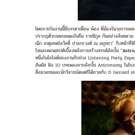
โดยภายในงานนี้มีบรรดาเพื่อน พ้อง พี่น้องในวงการเพ
ปรากฏตัวบนพรมแดงในธีม ราชนิกุล กันอย่างล้นหลาม ก่
เน็ก เกตุเสพย์สวัสดิ์ ปาลกะวงศ์ ณ อยุธยา" รับหน้าท
ใจและคอนเซปต์เบื้องหลังการสร้างสรรค์อัลบั้ม
"Astr
หนึ่งในไฮไลต์ของงานกับช่วง Listening Party Exp
สัมผัส ฟัง 10 บทเพลงจากอัลบั้ม Astronomy ในโรง
สื่อมวลชนและนักวิจารณ์ดนตรีได้ถามกับ D Gerrard เ