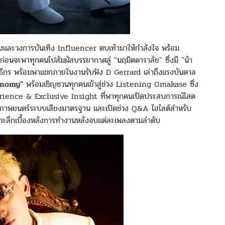
ลงและวงการบันเทิง Influencer ตบเท้ามาให้กำลังใจ พร้อม
อนจะพาทุกคนไปสัมผัสบรรยากาศสู่ "นฤมิตดาราลัย" ซึ่งมี "น้า
ี่พิธีกร พร้อมพาแขกภายในงานรับฟัง D Gerrard เล่าถึงแรงบันดาล
onomy"
พร้อมเชิญชวนทุกคนเข้าสู่ช่วง Listening Omakase ซึ่ง
erience & Exclusive Insight ที่พาทุกคนเปิดประสบการณ์โสต
ภาพยนตร์ระบบเสียงมาตรฐาน และเปิดช่วง Q&A ไฮไลต์สำหรับ
จาะลึกเบื้องหลังการทำงานหลังจบแต่ละเพลงตามลำดับ