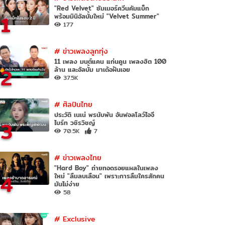
"Red Velvet" ซัมเมอร์ควีนคัมแบ็ก
1
พร้อมมินิอัลบั้มใหม่ "Velvet Summer"
177
#
ข่าวเพลงลูกทุ่ง
11 เพลง มนต์แคน แก่นคูน เพลงฮิต 100
2
ล้าน และอัลบั้ม มาเด้อฝันเอย
37.5K
#
ศิลปินไทย
ประวัติ เนเน่ พรนับพัน อันฟอลโลว์ไอจี
3
ไบร์ท วชิรวิชญ์
70.5K
7
#
ข่าวเพลงไทย
"Hard Boy" ถ่ายทอดรอยแผลในเพลง
4
ใหม่ "ลืมลบเลือน" เพราะการลืมใครสักคน
มันไม่ง่าย
58
#
Exclusive