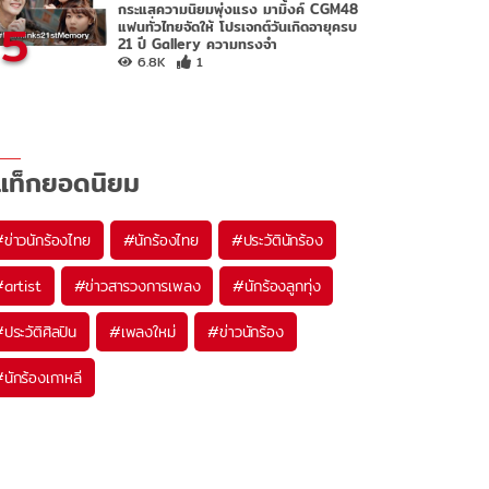
กระแสความนิยมพุ่งแรง มามิ้งค์ CGM48
5
แฟนทั่วไทยจัดให้ โปรเจกต์วันเกิดอายุครบ
21 ปี Gallery ความทรงจำ
6.8K
1
แท็กยอดนิยม
#
ข่าวนักร้องไทย
#
นักร้องไทย
#
ประวัตินักร้อง
#
artist
#
ข่าวสารวงการเพลง
#
นักร้องลูกทุ่ง
#
ประวัติศิลปิน
#
เพลงใหม่
#
ข่าวนักร้อง
#
นักร้องเกาหลี