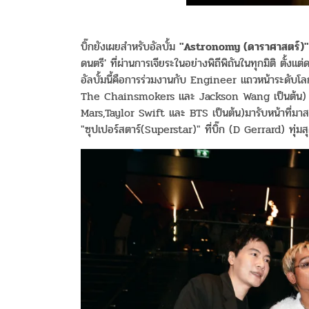
บิ๊กยังเผยสำหรับอัลบั้ม
"Astronomy (ดาราศาสตร์)"
ดนตรี' ที่ผ่านการเจียระในอย่างพิถีพิถันในทุกมิติ ตั้ง
อัลบั้มนี้คือการร่วมงานกับ Engineer แถวหน้าระดับโ
The Chainsmokers และ Jackson Wang เป็นต้น) มารั
Mars,Taylor Swift และ BTS เป็นต้น)มารับหน้าที่มาสเตอ
"ซุปเปอร์สตาร์(Superstar)" ที่บิ๊ก (D Gerrard) ทุ่มส