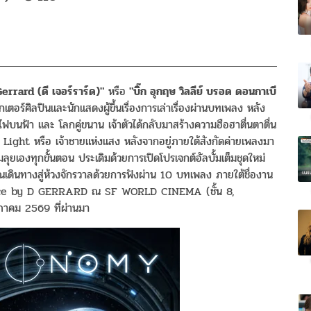
errard (ดี เจอร์ราร์ด)"
หรือ
"บิ๊ก อุกฤษ วิลลีย์ บรอด ดอนกาเบี
เตอร์ศิลปินและนักแสดงผู้ขึ้นเรื่องการเล่าเรื่องผ่านบทเพลง หลัง
ฟ้า และ โลกคู่ขนาน เจ้าตัวได้กลับมาสร้างความฮือฮาตื่นตาตื่น
Light หรือ เจ้าชายแห่งแสง หลังจากอยู่ภายใต้สังกัดค่ายเพลงมา
อมลุยเองทุกขั้นตอน ประเดิมด้วยการเปิดโปรเจกต์อัลบั้มเต็มชุดใหม่
ุณเดินทางสู่ห้วงจักรวาลด้วยการฟังผ่าน 10 บทเพลง ภายใต้ชื่องาน
ce by D GERRARD ณ SF WORLD CINEMA (ชั้น 8,
ษภาคม 2569 ที่ผ่านมา