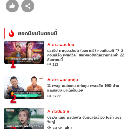
ยอดนิยมในตอนนี้
#
ข่าวเพลงไทย
นราธิป กาญจนวัฒน์ (วงชาตรี) หวนคืนเวที “7 สี
คอนเสิร์ต เฟสติวัล” ขนเพลงฮิตในความทรงจำ 22
1
สิงหาคมนี้
313
#
ข่าวเพลงลูกทุ่ง
11 เพลง มนต์แคน แก่นคูน เพลงฮิต 100 ล้าน
และอัลบั้ม มาเด้อฝันเอย
2
37.7K
#
ศิลปินไทย
ประวัติ เนเน่ พรนับพัน อันฟอลโลว์ไอจี ไบร์ท วชิร
วิชญ์
70.6K
7