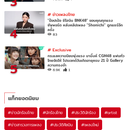
3
#
ข่าวเพลงไทย
"ป๊อปเป้อ ชิไฮนิน BNK48" ขอบคุณทุกแรง
ซัพพอร์ต หลังคลิปเพลง "Shonichi" ถูกแชร์อีก
4
ครั้ง
83
#
Exclusive
กระแสความนิยมพุ่งแรง มามิ้งค์ CGM48 แฟนทั่ว
ไทยจัดให้ โปรเจกต์วันเกิดอายุครบ 21 ปี Gallery
5
ความทรงจำ
6.9K
1
แท็กยอดนิยม
#
ข่าวนักร้องไทย
#
นักร้องไทย
#
ประวัตินักร้อง
#
artist
#
ข่าวสารวงการเพลง
#
ประวัติศิลปิน
#
เพลงใหม่