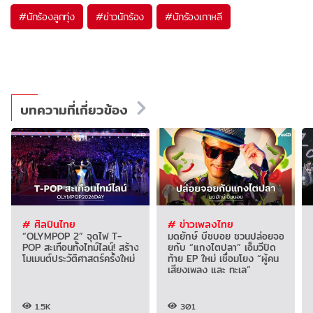
#
นักร้องลูกทุ่ง
#
ข่าวนักร้อง
#
นักร้องเกาหลี
บทความที่เกี่ยวข้อง
# ศิลปินไทย
# ข่าวเพลงไทย
“OLYMPOP 2” จุดไฟ T-
มดยักษ์ บีชบอย ชวนปล่อยจอ
POP สะเทือนทั้งไทม์ไลน์! สร้าง
ยกับ “แกงไตปลา” เอ็มวีปิด
โมเมนต์ประวัติศาสตร์ครั้งใหม่
ท้าย EP ใหม่ เชื่อมโยง “ผู้คน
เสียงเพลง และ ทะเล”
1.5K
301