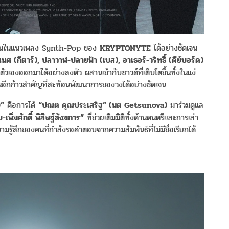
เจนในแนวเพลง Synth-Pop ของ
KRYPTONYTE
ได้อย่างชัดเจน
เนศ (กีตาร์), ปลาวาฬ-ปลายฟ้า (เบส), อาเธอร์-วริทธิ์ (คีย์บอร์ด)
องออกมาได้อย่างลงตัว ผสานเข้ากับซาวด์ที่เติบโตขึ้นทั้งในแง่
เป็นอีกก้าวสำคัญที่สะท้อนพัฒนาการของวงได้อย่างชัดเจน
)”
คือการได้
“ปณต คุณประเสริฐ” (นต Getsunova)
มาร่วมดูแล
บ-เพิ่มศักดิ์ พิสิษฐ์สังฆการ”
ที่ช่วยเติมมิติทั้งด้านดนตรีและการเล่า
ามรู้สึกของคนที่กำลังรอคำตอบจากความสัมพันธ์ที่ไม่มีชื่อเรียกได้