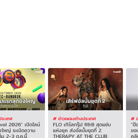
ประเทศ
# ข่าวเพลงต่างประเทศ
# ข
val 2026" เปิดไลน์
FLO เกิร์ลกรุ๊ป R&B สุดแซ่บ
"ป๊
่งใหญ่ ระเบิดความ
แห่งยุค ส่งอัลบั้มชุดที่ 2
ขอ
ต็ม 2-3 ต.ค.นี้
THERAPY AT THE CLUB
คลิ