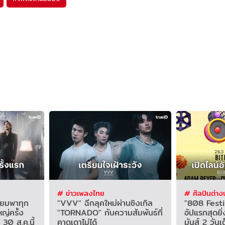
# ข่าวเพลงไทย
# ศิลปินต่าง
ยมพาทุก
"VVV" ฉีกลุคใหม่ผ่านซิงเกิล
"808 Festi
ญ่ครั้ง
"TORNADO" กับความสัมพันธ์ที่
อัปแรกสุดยิ
30 ส.ค.นี้
คาดเดาไม่ได้
มันส์ 2 วันเ