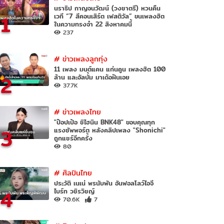
นราธิป กาญจนวัฒน์ (วงชาตรี) หวนคืน
1
เวที “7 สีคอนเสิร์ต เฟสติวัล” ขนเพลงฮิต
ในความทรงจำ 22 สิงหาคมนี้
237
#
ข่าวเพลงลูกทุ่ง
11 เพลง มนต์แคน แก่นคูน เพลงฮิต 100
2
ล้าน และอัลบั้ม มาเด้อฝันเอย
37.7K
#
ข่าวเพลงไทย
"ป๊อปเป้อ ชิไฮนิน BNK48" ขอบคุณทุก
3
แรงซัพพอร์ต หลังคลิปเพลง "Shonichi"
ถูกแชร์อีกครั้ง
80
#
ศิลปินไทย
ประวัติ เนเน่ พรนับพัน อันฟอลโลว์ไอจี
4
ไบร์ท วชิรวิชญ์
70.6K
7