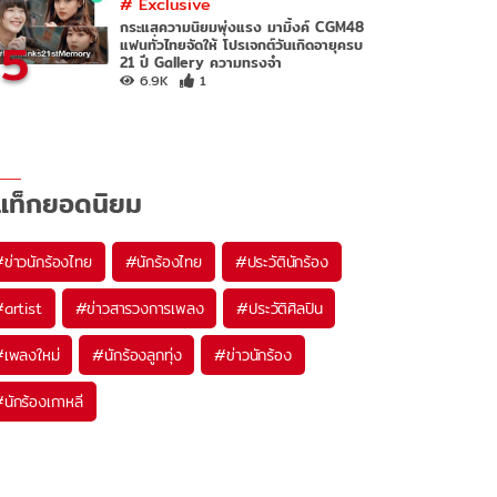
#
Exclusive
กระแสความนิยมพุ่งแรง มามิ้งค์ CGM48
5
แฟนทั่วไทยจัดให้ โปรเจกต์วันเกิดอายุครบ
21 ปี Gallery ความทรงจำ
6.9K
1
แท็กยอดนิยม
#
ข่าวนักร้องไทย
#
นักร้องไทย
#
ประวัตินักร้อง
#
artist
#
ข่าวสารวงการเพลง
#
ประวัติศิลปิน
#
เพลงใหม่
#
นักร้องลูกทุ่ง
#
ข่าวนักร้อง
#
นักร้องเกาหลี