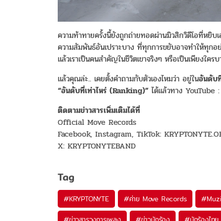
ความท้าทายครั้งนี้ยังถูกถ่ายทอดผ่านมิวสิกวิดีโอที่ห
ความสัมพันธ์อันเปราะบาง ที่ทุกการขยับอาจทำให้ทุกอย
แล้วเราเป็นคนสำคัญในชีวิตเขาจริงๆ หรือเป็นเพียงใครบา
แล้วคุณล่ะ.. เคยตั้งคำถามกับตัวเองไหมว่า อยู่ใน
อันดับที
“อันดับที่เท่าไหร่ (Ranking)”
ได้แล้วทาง YouTube :
ติดตามข่าวสารเพิ่มเติมได้ที่
Official Move Records
Facebook, Instagram, TikTok: KRYPTONYTE.O
X: KRYPTONYTEBAND
Tag
#
KRYPTONYTE
#
ค่าย Move Records
#
Muz
#
ข่าวสารวงการเพลง
#
ข่าวนักร้อง
#
นักร้องไทย