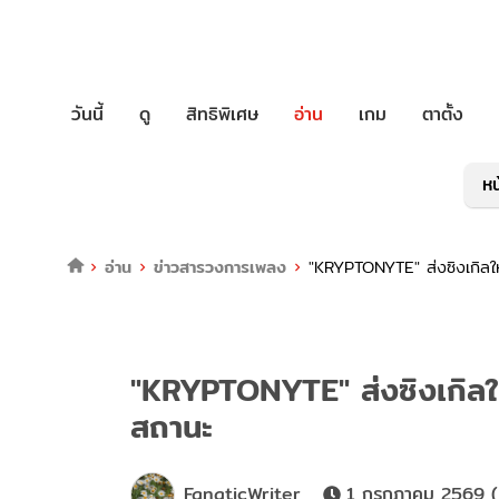
วันนี้
ดู
สิทธิพิเศษ
อ่าน
เกม
ตาตั้ง
หน
อ่าน
ข่าวสารวงการเพลง
"KRYPTONYTE" ส่งซิงเกิลใหม่
"KRYPTONYTE" ส่งซิงเกิลใหม่ 
สถานะ
FanaticWriter
1 กรกฎาคม 2569 (