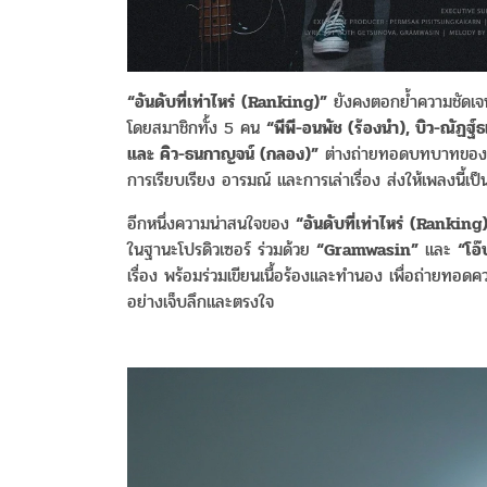
“อันดับที่เท่าไหร่ (Ranking)”
ยังคงตอกย้ำความชัด
โดยสมาชิกทั้ง 5 คน
“พีพี-อนพัช (ร้องนำ), บิว-ณัฏฐ์ธ
และ คิว-ธนกาญจน์ (กลอง)”
ต่างถ่ายทอดบทบาทของตัวเ
การเรียบเรียง อารมณ์ และการเล่าเรื่อง ส่งให้เพลงนี้
อีกหนึ่งความน่าสนใจของ
“อันดับที่เท่าไหร่ (Ranking
ในฐานะโปรดิวเซอร์ ร่วมด้วย
“Gramwasin”
และ
“โอ๊
เรื่อง พร้อมร่วมเขียนเนื้อร้องและทำนอง เพื่อถ่ายทอดคว
อย่างเจ็บลึกและตรงใจ