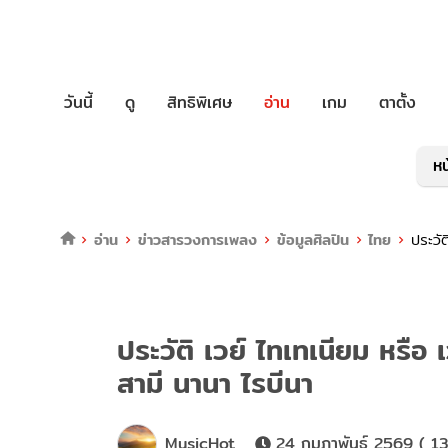
วันนี้
ดู
สิทธิพิเศษ
อ่าน
เกม
ตาตั้ง
หน
อ่าน
ข่าวสารวงการเพลง
ข้อมูลศิลปิน
ไทย
ประวั
ประวัติ เวย์ ไทเทเนียม หรือ
สามี นานา ไรบีนา
MusicHot
24 กุมภาพันธ์ 2569 ( 13