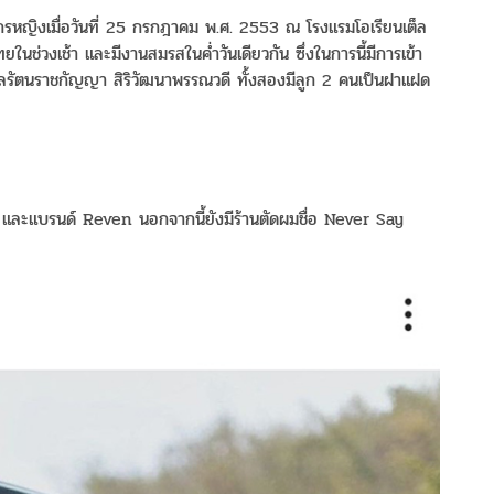
ธีกรหญิงเมื่อวันที่ 25 กรกฎาคม พ.ศ. 2553 ณ โรงแรมโอเรียนเต็ล
ในช่วงเช้า และมีงานสมรสในค่ำวันเดียวกัน ซึ่งในการนี้มีการเข้า
ลรัตนราชกัญญา สิริวัฒนาพรรณวดี ทั้งสองมีลูก 2 คนเป็นฝาแฝด
ด้า และแบรนด์ Reven นอกจากนี้ยังมีร้านตัดผมชื่อ Never Say