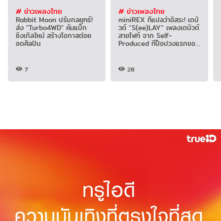
# ข่าวเพลงไทย
# ข่าวเพลงไทย
Rabbit Moon ปรับกลยุทธ์!
miniREX ที่แปลว่าอิสระ! เดบิ
ส่ง "Turbo4WD" คัมแบ็ก
วต์ “S(ee)LAY” เพลงเดบิวต์
ซิงเกิลใหม่ สร้างโอกาสต่อย
สายไฟท์ จาก Self-
อดศิลปิน
Produced ทีป็อปวงแรกของ
ยุค!
7
28