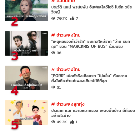
#
ศิลปินไทย
ประวัติ เนเน่ พรนับพัน อันฟอลโลว์ไอจี ไบร์ท วชิร
วิชญ์
2
70.7K
7
#
ข่าวเพลงไทย
"เหตุผลของคำว่ารัก" ซิงเกิลใหม่จาก "ว่าน ธนก
ฤต" ชวน "MARCKRIS OF BUS" ร่วมแจม
3
36
#
ข่าวเพลงไทย
"PORR" เปิดตัวซิงเกิลแรก "ไม่แข็ง" กับความ
ตั้งใจที่จะทำแค่เพลงเดียวให้ดีที่สุด
4
31
#
ข่าวเพลงลูกทุ่ง
ประเภท และ ความหมายของ เพลงพื้นบ้าน มีกี่แบบ
อย่างไรบ้าง
5
49.3K
1