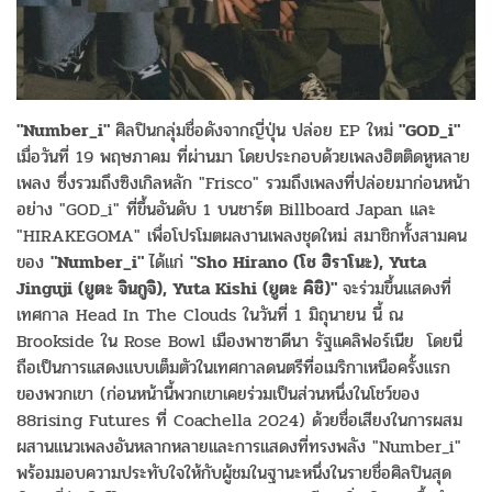
"Number_i"
ศิลปินกลุ่มชื่อดังจากญี่ปุ่น ปล่อย EP ใหม่
"GOD_i"
เมื่อวันที่ 19 พฤษภาคม ที่ผ่านมา โดยประกอบด้วยเพลงฮิตติดหูหลาย
เพลง ซึ่งรวมถึงซิงเกิลหลัก "Frisco" รวมถึงเพลงที่ปล่อยมาก่อนหน้า
อย่าง "GOD_i" ที่ขึ้นอันดับ 1 บนชาร์ต Billboard Japan และ
"HIRAKEGOMA" เพื่อโปรโมตผลงานเพลงชุดใหม่ สมาชิกทั้งสามคน
ของ
"Number_i"
ได้แก่
"Sho Hirano (โช ฮิราโนะ), Yuta
Jinguji (ยูตะ จินกูจิ), Yuta Kishi (ยูตะ คิชิ)"
จะร่วมขึ้นแสดงที่
เทศกาล Head In The Clouds ในวันที่ 1 มิถุนายน นี้ ณ
Brookside ใน Rose Bowl เมืองพาซาดีนา รัฐแคลิฟอร์เนีย โดยนี่
ถือเป็นการแสดงแบบเต็มตัวในเทศกาลดนตรีที่อเมริกาเหนือครั้งแรก
ของพวกเขา (ก่อนหน้านี้พวกเขาเคยร่วมเป็นส่วนหนึ่งในโชว์ของ
88rising Futures ที่ Coachella 2024) ด้วยชื่อเสียงในการผสม
ผสานแนวเพลงอันหลากหลายและการแสดงที่ทรงพลัง "Number_i"
พร้อมมอบความประทับใจให้กับผู้ชมในฐานะหนึ่งในรายชื่อศิลปินสุด