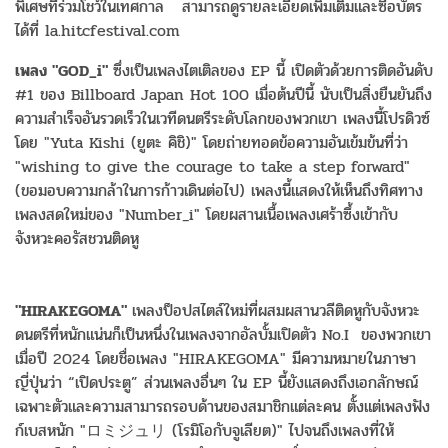
พิเศษที่ร่วมโชว์ในเทศกาล สามารถดูรายละเอียดเพิ่มเติมและซื้อบัตร
ได้ที่ la.hitcfestival.com
เพลง "GOD_i"
ซึ่งเป็นเพลงไตเติลของ EP นี้ เปิดตัวด้วยการติดอันดับ
#1 ของ Billboard Japan Hot 100 เมื่อต้นปีนี้ นับเป็นสิ่งยืนยันถึง
ความสำเร็จอันรวดเร็วในเวทีดนตรีระดับโลกของพวกเขา เพลงนี้โปรดิวซ์
โดย "Yuta Kishi (ยูตะ คิชิ)" โดยถ่ายทอดข้อความอันเข้มข้นที่ว่า
"wishing to give the courage to take a step forward"
(ขอมอบความกล้าในการก้าวเดินต่อไป) เพลงนี้แสดงให้เห็นถึงทิศทาง
เพลงสดใหม่ของ "Number_i" โดยผสานเนื้อเพลงเศร้าซึ้งเข้ากับ
จังหวะคอรัสชวนติดหู
"HIRAKEGOMA"
เพลงป็อปสไตล์ใหม่ที่ผสมผสานวลีติดหูกับจังหวะ
ดนตรีที่หนักแน่นก็เป็นหนึ่งในเพลงจากอัลบั้มเปิดตัว No.I ของพวกเขา
เมื่อปี 2024 โดยชื่อเพลง "HIRAKEGOMA" มีความหมายในภาษา
ญี่ปุ่นว่า “เปิดประตู” ส่วนเพลงอื่นๆ ใน EP นี้ยังแสดงถึงเอกลักษณ์
เฉพาะตัวและความสามารถรอบด้านของสมาชิกแต่ละคน ตั้งแต่เพลงฟัง
ก์เบสหนัก "ロミジュリ (โรมิโอกับจูเลียต)" ไปจนถึงเพลงที่ให้