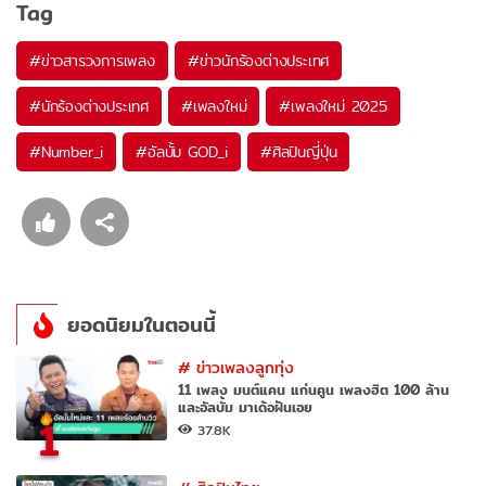
Tag
#
ข่าวสารวงการเพลง
#
ข่าวนักร้องต่างประเทศ
#
นักร้องต่างประเทศ
#
เพลงใหม่
#
เพลงใหม่ 2025
#
Number_i
#
อัลบั้ม GOD_i
#
ศิลปินญี่ปุ่น
ยอดนิยมในตอนนี้
#
ข่าวเพลงลูกทุ่ง
11 เพลง มนต์แคน แก่นคูน เพลงฮิต 100 ล้าน
และอัลบั้ม มาเด้อฝันเอย
1
37.8K