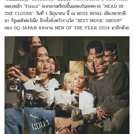
เพลงหลัก "Frisco" พวกเขาเตรียมขึ้นแสดงในเทศกาล "HEAD IN
THE CLOUDS" วันที่ 1 มิถุนายน นี้ ณ ROSE BOWL เมืองพาซาดี
นา รัฐแคลิฟอร์เนีย อีกทั้งยังคว้ารางวัล "BEST MUSIC GROUP"
ของ GQ JAPAN จากงาน MEN OF THE YEAR 2024 มาอีกด้วย