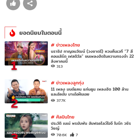
ยอดนิยมในตอนนี้
#
ข่าวเพลงไทย
นราธิป กาญจนวัฒน์ (วงชาตรี) หวนคืนเวที “7 สี
คอนเสิร์ต เฟสติวัล” ขนเพลงฮิตในความทรงจำ 22
1
สิงหาคมนี้
313
#
ข่าวเพลงลูกทุ่ง
11 เพลง มนต์แคน แก่นคูน เพลงฮิต 100 ล้าน
และอัลบั้ม มาเด้อฝันเอย
2
37.7K
#
ศิลปินไทย
ประวัติ เนเน่ พรนับพัน อันฟอลโลว์ไอจี ไบร์ท วชิร
วิชญ์
3
70.6K
7