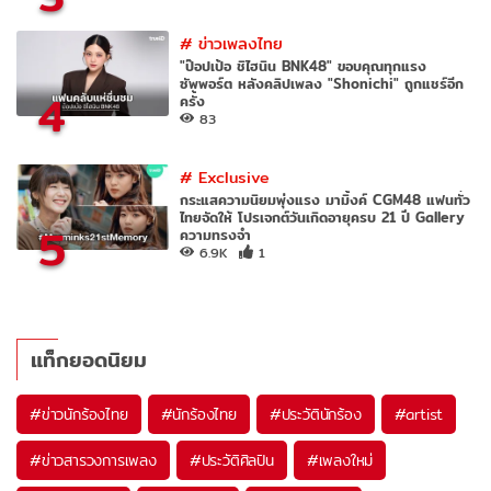
#
ข่าวเพลงไทย
"ป๊อปเป้อ ชิไฮนิน BNK48" ขอบคุณทุกแรง
ซัพพอร์ต หลังคลิปเพลง "Shonichi" ถูกแชร์อีก
4
ครั้ง
83
#
Exclusive
กระแสความนิยมพุ่งแรง มามิ้งค์ CGM48 แฟนทั่ว
ไทยจัดให้ โปรเจกต์วันเกิดอายุครบ 21 ปี Gallery
5
ความทรงจำ
6.9K
1
แท็กยอดนิยม
#
ข่าวนักร้องไทย
#
นักร้องไทย
#
ประวัตินักร้อง
#
artist
#
ข่าวสารวงการเพลง
#
ประวัติศิลปิน
#
เพลงใหม่