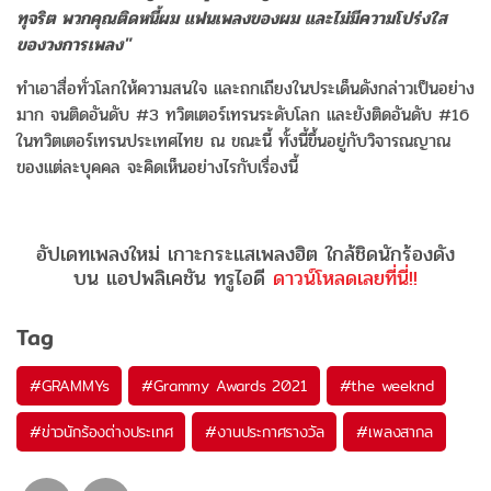
ทุจริต พวกคุณติดหนี้ผม แฟนเพลงของผม และไม่มีความโปร่งใส
ของวงการเพลง"
ทำเอาสื่อทั่วโลกให้ความสนใจ และถกเถียงในประเด็นดังกล่าวเป็นอย่าง
มาก จนติดอันดับ #3 ทวิตเตอร์เทรนระดับโลก และยังติดอันดับ #16
ในทวิตเตอร์เทรนประเทศไทย ณ ขณะนี้ ทั้งนี้ขึ้นอยู่กับวิจารณญาณ
ของแต่ละบุคคล จะคิดเห็นอย่างไรกับเรื่องนี้
อัปเดทเพลงใหม่ เกาะกระแสเพลงฮิต ใกล้ชิดนักร้องดัง
บน แอปพลิเคชัน ทรูไอดี
ดาวน์โหลดเลยที่นี่!!
Tag
#
GRAMMYs
#
Grammy Awards 2021
#
the weeknd
#
ข่าวนักร้องต่างประเทศ
#
งานประกาศรางวัล
#
เพลงสากล