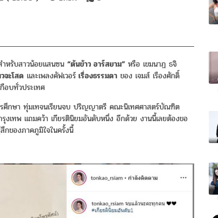
 ๆ สำหรับสาวน้อยแสนซน
“ต้นข้าว อาร์สยาม”
หรือ เขมนาฏ ธจิ
ไหวจะโสด
และเพลงคัฟเวอร์
เรื่องธรรมดา
ของ เจมส์ เรืองศักดิ์
กือบทั่วประเทศ
ารศึกษา ทุ่มเทจนเรียนจบ ปริญญาตรี คณะนิเทศศาสตร์บัณฑิต
รุงเทพ แถมคว้า เกียรตินิยมอันดับหนึ่ง อีกด้วย งานนี้เลยต้องขอ
สึกของภาคภูมิใจในครั้งนี้