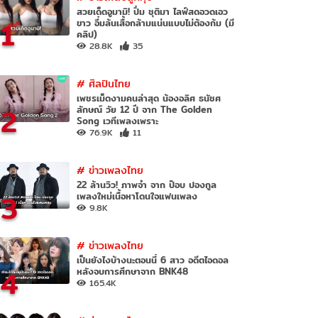
สวยเด็ดอูมามิ! ปิ๋ม ชุติมา ไลฟ์สดอวดเอว
1
ขาว อึ๋มล้นเสื้อกล้ามแน่นแบบไม่ต้องก้ม (มี
คลิป)
28.8K
35
#
ศิลปินไทย
เพชรเม็ดงามคนล่าสุด น้องอลิศ ธนัชศ
2
ลักษณ์ วัย 12 ปี จาก The Golden
Song เวทีเพลงเพราะ
76.9K
11
#
ข่าวเพลงไทย
22 ล้านวิว! ภาพจำ จาก ป๊อบ ปองกูล
3
เพลงใหม่เนื้อหาโดนใจแฟนเพลง
9.8K
#
ข่าวเพลงไทย
เป็นยังไงบ้างนะตอนนี้ 6 สาว อดีตไอดอล
4
หลังจบการศึกษาจาก BNK48
165.4K