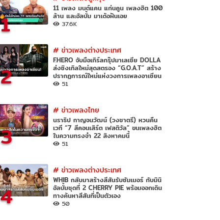
11 เพลง มนต์แคน แก่นคูน เพลงฮิต 100
1
ล้าน และอัลบั้ม มาเด้อฝันเอย
37.6K
#
ข่าวเพลงต่างประเทศ
F.HERO จับมือเกิร์ลกรุ๊ปมาเลเซีย DOLLA
2
ส่งซิงเกิลใหม่สุดสตรอง “G.O.A.T” สร้าง
ปรากฏการณ์ใหม่แห่งวงการเพลงอาเซียน
51
#
ข่าวเพลงไทย
นราธิป กาญจนวัฒน์ (วงชาตรี) หวนคืน
3
เวที “7 สีคอนเสิร์ต เฟสติวัล” ขนเพลงฮิต
ในความทรงจำ 22 สิงหาคมนี้
51
#
ข่าวเพลงต่างประเทศ
WHIB กลับมาสร้างสีสันรับซัมเมอร์ กับมินิ
4
อัลบั้มชุดที่ 2 CHERRY PIE พร้อมออกเดิน
ทางค้นหาสีสันที่เป็นตัวเอง
50