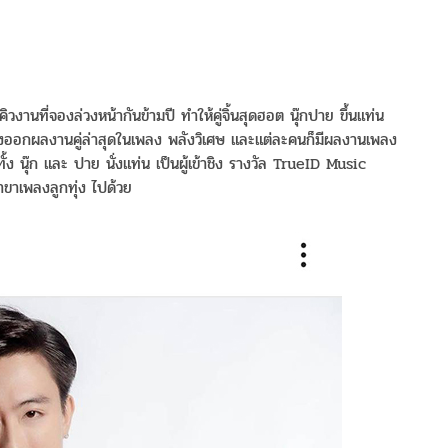
งคิวงานที่จองล่วงหน้ากันข้ามปี ทำให้คู่จิ้นสุดฮอต นุ๊กปาย ขึ้นแท่น
ู่ยังออกผลงานคู่ล่าสุดในเพลง พลังวิเศษ และแต่ละคนก็มีผลงานเพลง
ั้ง นุ๊ก และ ปาย นั่งแท่น เป็นผู้เข้าชิง รางวัล TrueID Music
ขาเพลงลูกทุ่ง ไปด้วย