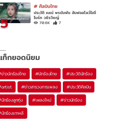
#
ศิลปินไทย
ประวัติ เนเน่ พรนับพัน อันฟอลโลว์ไอจี
5
ไบร์ท วชิรวิชญ์
70.6K
7
แท็กยอดนิยม
#
ข่าวนักร้องไทย
#
นักร้องไทย
#
ประวัตินักร้อง
#
artist
#
ข่าวสารวงการเพลง
#
ประวัติศิลปิน
#
นักร้องลูกทุ่ง
#
เพลงใหม่
#
ข่าวนักร้อง
#
นักร้องเกาหลี