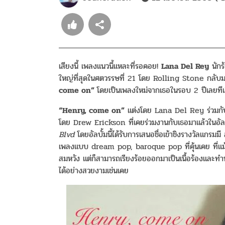
เสียงนี้ เพลงแนวนี้แหละที่รอคอย!
Lana Del Rey
นัก
ใหญ่ที่สุ
ดในศตวรรษที่
21
โดย
Rolling Stone
กลับม
come on”
โดยเป็นเพลงใหม่จากเธอในรอบ
2
ปีเลยที
“Henry, come on”
แต่งโดย Lana Del Rey ร่วมกับ
โดย Drew Erickson ที่เคยร่วมงานกับเธอมาแล้วในอั
ล
Blvd
โดยอัลบั้มนี้ได้รับการเสนอชื่
อเข้าชิงรางวัลแกรม
เพลงแบบ dream pop, baroque pop ที่คุ้นเคย ที่แม้จ
สมหวัง แต่ก็สามารถเรียงร้อยออกมาเป็
นเนื้อร้องและ
ได้อย่
างสวยงามเช่นเคย