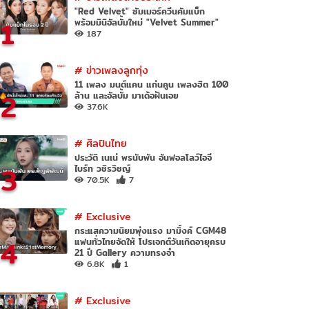
"Red Velvet" ซัมเมอร์ควีนคัมแบ็ก
1
พร้อมมินิอัลบั้มใหม่ "Velvet Summer"
187
#
ข่าวเพลงลูกทุ่ง
11 เพลง มนต์แคน แก่นคูน เพลงฮิต 100
2
ล้าน และอัลบั้ม มาเด้อฝันเอย
37.6K
#
ศิลปินไทย
ประวัติ เนเน่ พรนับพัน อันฟอลโลว์ไอจี
3
ไบร์ท วชิรวิชญ์
70.5K
7
#
Exclusive
กระแสความนิยมพุ่งแรง มามิ้งค์ CGM48
4
แฟนทั่วไทยจัดให้ โปรเจกต์วันเกิดอายุครบ
21 ปี Gallery ความทรงจำ
6.8K
1
#
Exclusive