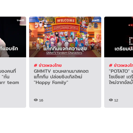
# ข่าวเพลงไทย
# ข่าวเพลงไ
ของคนที่
GMMTV ชวนหลานมาสคอต
"POTATO" ปล
 "กัน
แท็กทีม ปล่อยซิงเกิลใหม่
โซเชียล! เต
marr team
"Happy Family"
ใหม่จากอัลบั
16
12