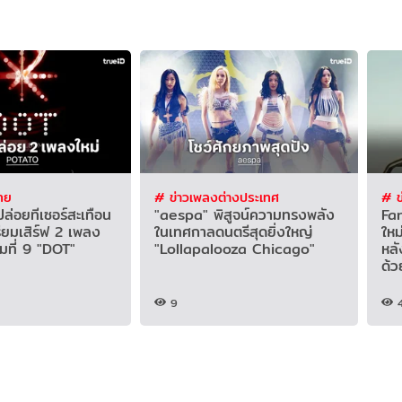
ทย
# ข่าวเพลงต่างประเทศ
# ข
่อยทีเซอร์สะเทือน
"aespa" พิสูจน์ความทรงพลัง
Fan
รียมเสิร์ฟ 2 เพลง
ในเทศกาลดนตรีสุดยิ่งใหญ่
ใหม
้มที่ 9 "DOT"
"Lollapalooza Chicago"
หลั
ด้ว
9