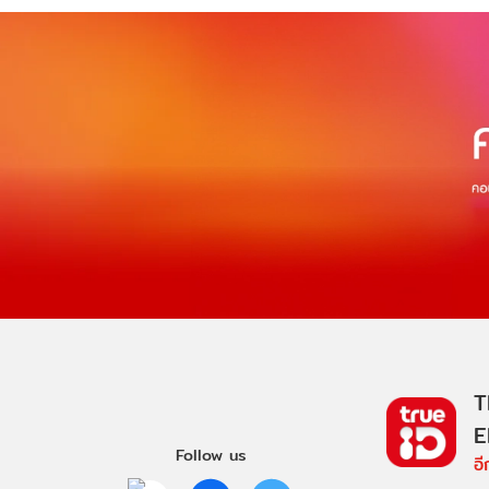
T
E
Follow us
อ