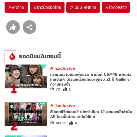
#
BNK48
#
ข่าวนักร้องไทย
#
เปี่ยม BNK48
#
ไอดอลสาว
ยอดนิยมในตอนนี้
#
Exclusive
กระแสความนิยมพุ่งแรง มามิ้งค์ CGM48 แฟนทั่ว
ไทยจัดให้ โปรเจกต์วันเกิดอายุครบ 21 ปี Gallery
1
ความทรงจำ
7K
1
#
Exclusive
อัปเดทชีวิตแชมป์! เปิดทำเนียบ 12 สุดยอดนักล่าฝัน
AF ใครเป็นใคร จำกันได้ไหม
2
60.2K
4