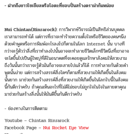
- ฝากถึงชาวโซเชียลหรือโอตะที่ชอบปั่นสร้างดราม่ากันหน่อย
Nui Chintan(Rinrarock):
การวิพากษ์วิจารณ์เป็นสิทธิส่วนบุคคล
เราสามารถทำได้ แต่การที่เราจะทำร้ายความตั้งใจหรือชีวิตของคนๆนึง
ด้วยคำพูดหรือการพิมพ์อะไรลงไปก็ตามในโลก Internet นั้น บางที
กว่าจะรู้ตัวว่าสิ่งที่เราทำลงไปนั้นอาจจะทำลายชีวิตเล็กๆชีวิตนึงที่เขาอาจ
จะโตขึ้นไปเป็นผู้ใหญ่ที่ดีในอนาคตที่จะคอยดูแลรักษาสังคมให้สวยงาม
ถึงวันนั้นกว่าเราจะรู้ตัวมันก็อาจจะสายไปแล้วก็ได้ การทำลายกันด้วยคำ
พูดนั้นง่าย แต่การสร้างสรรค์สิ่งใดๆก็ตามที่สวยงามให้เกิดขึ้นในสังคม
นั้นยาก มาช่วยกันสร้างสรรค์สิ่งที่สวยงามให้เกิดขึ้นในโลกใบนี้ในสังคม
นี้กันดีกว่าครับ ถ้าคุณเห็นอะไรที่ไม่ดีไม่ชอบไม่ถูกใจในใจในสายตาคุณ
มาช่วยกันสร้างสิ่งนั้นให้มันดีขึ้นกันดีกว่าครับ
- ช่องทางในการติดตาม
Youtube – Chintan Rinrarock
Facebook Page –
Nui Rocket Eye View