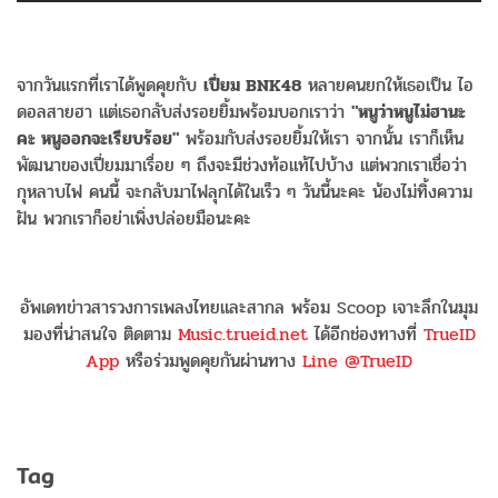
จากวันแรกที่เราได้พูดคุยกับ
เปี่ยม BNK48
หลายคนยกให้เธอเป็น ไอ
ดอลสายฮา แต่เธอกลับส่งรอยยิ้มพร้อมบอกเราว่า
"หนูว่าหนูไม่ฮานะ
คะ หนูออกจะเรียบร้อย"
พร้อมกับส่งรอยยิ้มให้เรา จากนั้น เราก็เห็น
พัฒนาของเปี่ยมมาเรื่อย ๆ ถึงจะมีช่วงท้อแท้ไปบ้าง แต่พวกเราเชื่อว่า
กุหลาบไฟ คนนี้ จะกลับมาไฟลุกได้ในเร็ว ๆ วันนี้นะคะ น้องไม่ทิ้งความ
ฝัน พวกเราก็อย่าเพิ่งปล่อยมือนะคะ
อัพเดทข่าวสารวงการเพลงไทยและสากล พร้อม Scoop เจาะลึกในมุม
มองที่น่าสนใจ ติดตาม
Music.trueid.net
ได้อีกช่องทางที่
TrueID
App
หรือร่วมพูดคุยกันผ่านทาง
Line @TrueID
Tag