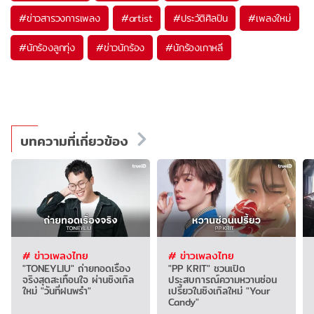
#
ข่าวสารวงการเพลง
#
artist
#
ประวัติศิลปิน
#
เพลงใหม่
#
นักร้องลูกทุ่ง
#
ข่าวนักร้อง
#
นักร้องเกาหลี
บทความที่เกี่ยวข้อง
# ข่าวเพลงไทย
# ข่าวเพลงไทย
"TONEYLIU" ถ่ายทอดเรื่อง
"PP KRIT" ชวนเปิด
จริงสุดสะเทือนใจ ผ่านซิงเกิล
ประสบการณ์ความหวานซ่อน
ใหม่ "วันที่ฝนพรำ"
เปรี้ยวในซิงเกิลใหม่ "Your
Candy"