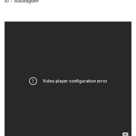
IG - nuileaguev