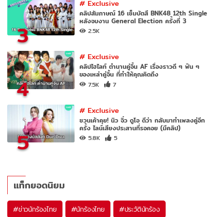
#
Exclusive
คลิปสัมภาษณ์ 16 เซ็มบัตสึ BNK48 12th Single
หลังจบงาน General Election ครั้งที่ 3
3
2.5K
#
Exclusive
คลิปไฮไลท์ ตำนานคู่จิ้น AF เรื่องราวดี ๆ ฟิน ๆ
ของเหล่าคู่จิ้น ที่ทำให้คุณคิดถึง
4
7.5K
7
#
Exclusive
ชวนเค้าคุย! นิว จิ๋ว ดูโอ ดีว่า กลับมาทำเพลงคู่อีก
ครั้ง ไลน์เสียงประสานที่รอคอย (มีคลิป)
5
5.8K
5
แท็กยอดนิยม
#
ข่าวนักร้องไทย
#
นักร้องไทย
#
ประวัตินักร้อง