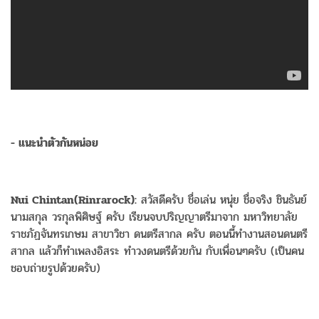
- แนะนำตัวกันหน่อย
Nui Chintan(Rinrarock):
สวัสดีครับ ชื่อเล่น หนุ่ย ชื่อจริง ชินธันย์
นามสกุล วรกุลพิศิษฐ์ ครับ เรียนจบปริญญาตรีมาจาก มหาวิทยาลัย
ราชภัฏจันทรเกษม สาขาวิชา ดนตรีสากล ครับ ตอนนี้ทำงานสอนดนตรี
สากล แล้วก็ทำเพลงอิสระ ทำวงดนตรีด้วยกัน กับเพื่อนๆครับ (เป็นคน
ชอบถ่ายรูปด้วยครับ)