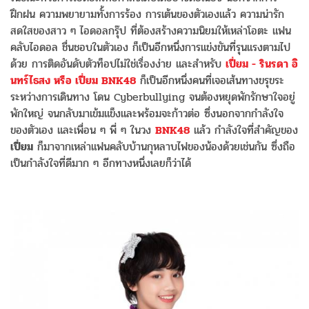
ฝึกฝน ความพยายามทั้งการร้อง การเต้นของตัวเองแล้ว ความน่ารัก
สดใสของสาว ๆ ไอดอลกรุ๊ป ที่ต้องสร้างความนิยมให้เหล่าโอตะ แฟน
คลับไอดอล ชื่นชอบในตัวเอง ก็เป็นอีกหนึ่งการแข่งขันที่รุนแรงตามไป
ด้วย การติดอันดับตัวท็อปไม่ใช่เรื่องง่าย และสำหรับ
เปี่ยม - รินรดา อิ
นทร์ไธสง หรือ เปี่ยม BNK48
ก็เป็นอีกหนึ่งคนที่เจอเส้นทางขรุขระ
ระหว่างการเดินทาง โดน Cyberbullying จนต้องหยุดพักรักษาใจอยู่
พักใหญ่ จนกลับมาเข้มแข็งและพร้อมจะก้าวต่อ ซึ่งนอกจากกำลังใจ
ของตัวเอง และเพื่อน ๆ พี่ ๆ ในวง
BNK48
แล้ว กำลังใจที่สำคัญของ
เปี่ยม
ก็มาจากเหล่าแฟนคลับบ้านกุหลาบไฟของน้องด้วยเช่นกัน ซึ่งถือ
เป็นกำลังใจที่ดีมาก ๆ อีกทางหนึ่งเลยก็ว่าได้