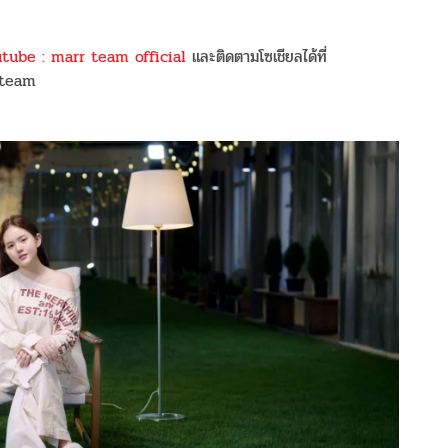
tube : marr team official
และติดตามโซเชียลได้ที่
_team