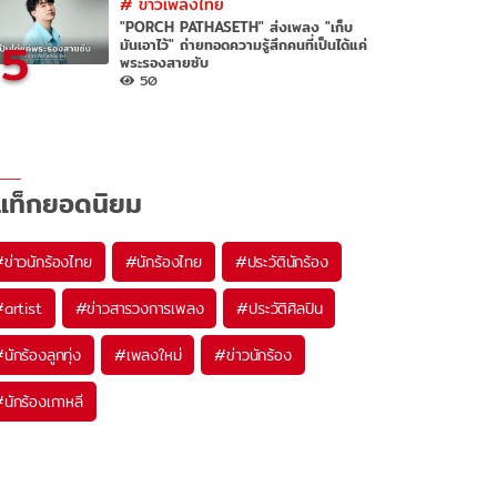
#
ข่าวเพลงไทย
"PORCH PATHASETH" ส่งเพลง "เก็บ
5
มันเอาไว้" ถ่ายทอดความรู้สึกคนที่เป็นได้แค่
พระรองสายซับ
50
แท็กยอดนิยม
#
ข่าวนักร้องไทย
#
นักร้องไทย
#
ประวัตินักร้อง
#
artist
#
ข่าวสารวงการเพลง
#
ประวัติศิลปิน
#
นักร้องลูกทุ่ง
#
เพลงใหม่
#
ข่าวนักร้อง
#
นักร้องเกาหลี