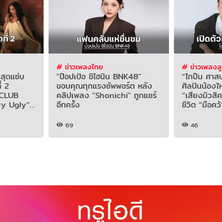
# ข่าวเพลงไทย
# ข่าวเพลงลู
 สุดแซ่บ
"ป๊อปเป้อ ชิไฮนิน BNK48"
“ไกปืน ศาสษว
่ 2
ขอบคุณทุกแรงซัพพอร์ต หลัง
ศิลปินน้องใ
CLUB
คลิปเพลง "Shonichi" ถูกแชร์
“เสียงมิวสิ
Cry Ugly”
อีกครั้ง
ชีวิต “มือคว
69
46