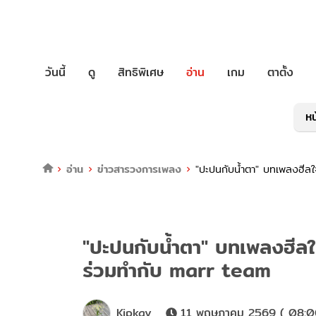
วันนี้
ดู
สิทธิพิเศษ
อ่าน
เกม
ตาตั้ง
หน
อ่าน
ข่าวสารวงการเพลง
"ปะปนกับน้ำตา" บทเพลงฮีลใ
"ปะปนกับน้ำตา" บทเพลงฮีลใ
ร่วมทำกับ marr team
Kipkay
11 พฤษภาคม 2569 ( 08:0