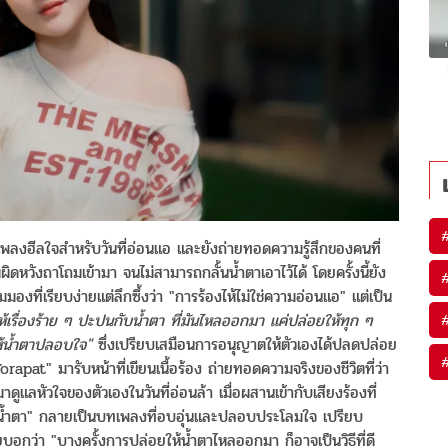
พลงฮีลใจสำหรับวันที่อ่อนแอ และยังถ่ายทอดความรู้สึกของคนที่
ิดหวังถาโถมเข้ามา จนไม่สามารถกลั้นน้ำตาเอาไว้ได้ โดยครั้งนี้ยัง
องที่เรียบง่ายแต่ลึกซึ้งว่า "การร้องไห้ไม่ใช่ความอ่อนแอ" แต่เป็น
้เรื่องร้าย ๆ ปะปนกับน้ำตา ที่มันไหลออกมา แค่ปล่อยให้ทุก ๆ
ห้น้ำตาปลอบใจ"
ซึ่งเปรียบเสมือนการอนุญาตให้ตัวเองได้ปลดปล่อย
rapat" มารับหน้าที่เขียนเนื้อร้อง ถ่ายทอดความจริงของชีวิตที่ว่า
ดูแลหัวใจของตัวเองในวันที่อ่อนล้า เมื่อผสานเข้ากับเสียงร้องที่
น้ำตา" กลายเป็นบทเพลงที่อบอุ่นและปลอบประโลมใจ เปรียบ
อยบอกว่า "บางครั้งการปล่อยให้น้ำตาไหลออกมา ก็อาจเป็นวิธีที่ดี