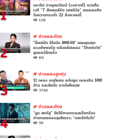
นราธิป กาญจนวัฒน์ (วงชาตรี) หวนคืน
1
เวที “7 สีคอนเสิร์ต เฟสติวัล” ขนเพลงฮิต
ในความทรงจำ 22 สิงหาคมนี้
120
#
ข่าวเพลงไทย
"ป๊อปเป้อ ชิไฮนิน BNK48" ขอบคุณทุก
2
แรงซัพพอร์ต หลังคลิปเพลง "Shonichi"
ถูกแชร์อีกครั้ง
69
#
ข่าวเพลงลูกทุ่ง
11 เพลง มนต์แคน แก่นคูน เพลงฮิต 100
3
ล้าน และอัลบั้ม มาเด้อฝันเอย
37.6K
#
ข่าวเพลงไทย
"บูม สหรัฐ" จัดให้ตามกระแสเรียกร้อง
4
ถ่ายทอดเพลงสุดไพเราะ "บอกรักในใจ"
59