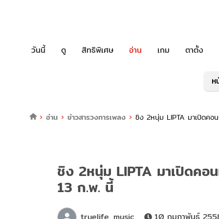
วันนี้
ดู
สิทธิพิเศษ
อ่าน
เกม
ตาตั้ง
หน
อ่าน
ข่าวสารวงการเพลง
ชิง 2หนุ่ม LIPTA มาเปิดคอนเ
ชิง 2หนุ่ม LIPTA มาเปิดคอน
13 ก.พ. นี้
truelife_music
10 กุมภาพันธ์ 255