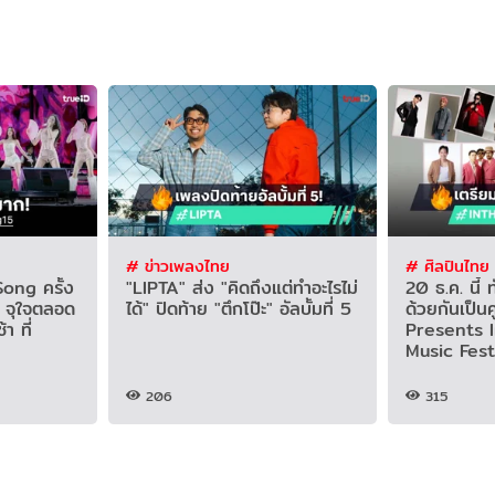
# ข่าวเพลงไทย
# ศิลปินไทย
ong ครั้ง
"LIPTA" ส่ง "คิดถึงแต่ทำอะไรไม่
20 ธ.ค. นี้
ี จุใจตลอด
ได้" ปิดท้าย "ตึกโป๊ะ" อัลบั้มที่ 5
ด้วยกันเป็นค
้า ที่
Presents 
Music Fest
206
315