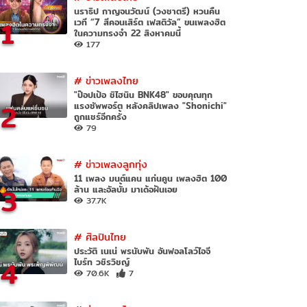
นราธิป กาญจนวัฒน์ (วงชาตรี) หวนคืน
1
เวที “7 สีคอนเสิร์ต เฟสติวัล” ขนเพลงฮิต
ในความทรงจำ 22 สิงหาคมนี้
177
#
ข่าวเพลงไทย
"ป๊อปเป้อ ชิไฮนิน BNK48" ขอบคุณทุก
2
แรงซัพพอร์ต หลังคลิปเพลง "Shonichi"
ถูกแชร์อีกครั้ง
79
#
ข่าวเพลงลูกทุ่ง
11 เพลง มนต์แคน แก่นคูน เพลงฮิต 100
3
ล้าน และอัลบั้ม มาเด้อฝันเอย
37.7K
#
ศิลปินไทย
ประวัติ เนเน่ พรนับพัน อันฟอลโลว์ไอจี
4
ไบร์ท วชิรวิชญ์
70.6K
7