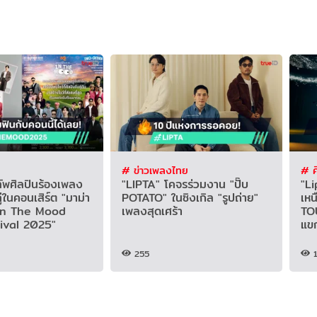
# ข่าวเพลงไทย
# ศ
 ทัพศิลปินร้องเพลง
"LIPTA" โคจรร่วมงาน "ปั๊บ
"Li
ู่ในคอนเสิร์ต "มาม่า
POTATO" ในซิงเกิล "รูปถ่าย"
เหน
In The Mood
เพลงสุดเศร้า
TOU
ival 2025"
แขก
255