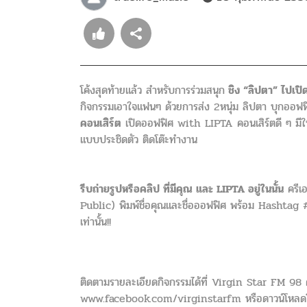
โค้งสุดท้ายแล้ว สำหรับการร่วมสนุก
ชิง “ลิปตา” ไปเปิ
กิจกรรมเอาใจแฟนๆ ด้วยการส่ง 2หนุ่ม ลิปตา บุกออฟฟิ
คอนเสิร์ต
เปิดออฟฟิศ with LIPTA คอนเสิร์ตดี ๆ มีใ
แบบประชิดตัว ติดโต๊ะทำงาน
รีบถ่ายรูปหรือคลิป ที่มีคุณ และ LIPTA อยู่ในนั้น
ครีเอ
Public) พิมพ์ชื่อคุณและชื่อออฟฟิศ พร้อม Hashtag #V
เท่านั้น!!
ติดตามรายละเอียดกิจกรรมได้ที่ Virgin Star FM 9
www.facebook.com/virginstarfm หรือดาวน์โหลดโ