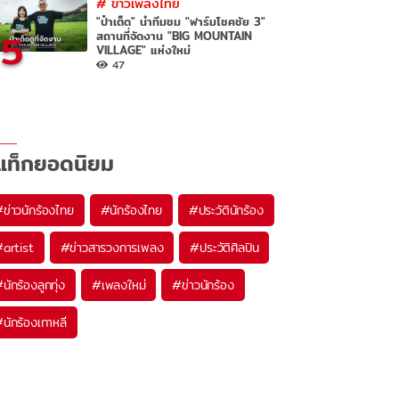
#
ข่าวเพลงไทย
"ป๋าเต็ด" นำทีมชม "ฟาร์มโชคชัย 3"
5
สถานที่จัดงาน "BIG MOUNTAIN
VILLAGE" แห่งใหม่
47
แท็กยอดนิยม
#
ข่าวนักร้องไทย
#
นักร้องไทย
#
ประวัตินักร้อง
#
artist
#
ข่าวสารวงการเพลง
#
ประวัติศิลปิน
#
นักร้องลูกทุ่ง
#
เพลงใหม่
#
ข่าวนักร้อง
#
นักร้องเกาหลี