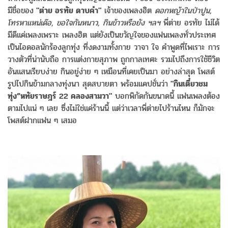
มีชื่อของ
"ต่าย อรทัย ดาบคำ"
เจ้าของเพลงฮิต
ดอกหญ้าในป่าปูน,
โทรหาแหน่เด๊อ, ขอใจกันหนาว, กินข้าวหรือยัง ฯลฯ
พี่ต่าย อรทัย ไม่ได้
มีดีแค่เพลงเพราะ เพลงฮิต แต่ยังเป็นขวัญใจของแฟนเพลงทั่วประเทศ
เป็นไอดอลนักร้องลูกทุ่ง ที่งดงามทั้งกาย วาจา ใจ คำพูดที่ไพเราะ การ
วางตัวที่น่านับถือ การแต่งกายสุภาพ ถูกกาลเทศะ รวมไปถึงการใช้ชีวิต
อันแสนเรียบง่าย กินอยู่ง่าย ๆ เหมือนที่เคยเป็นมา อย่างล่าสุด โพสต์
รูปไปกินข้ามกลางทุ่งนา สุดสบายตา พร้อมแคปชั่นว่า
"กินเตี๋ยวชม
ทุ่ง”หทัยราษฎร์ 22 คลองสามวา"
บอกพิกัดกันขนาดนี้ แฟนเพลงต้อง
ตามไปแน่ ๆ เลย ซึ่งไม่ใช่แค่ร้านนี้ แต่ว่าเวลาพี่ต่ายไปร้านไหน ก็มักจะ
โพสต์ฝากแฟน ๆ เสมอ