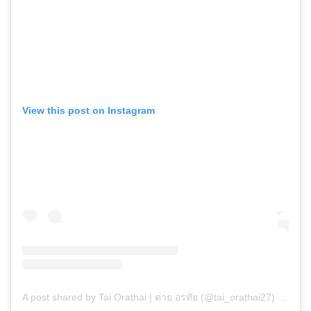
View this post on Instagram
A post shared by Tai Orathai | ต่าย อรทัย (@tai_orathai27)
on
Sep