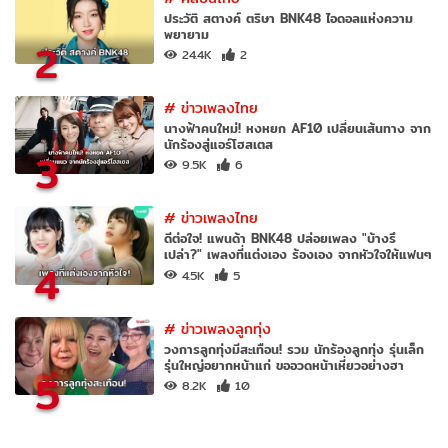
ประวัติ สตางค์ ตริษา BNK48 ไอดอลแห่งความ
พยายาม
2
24.4K
2
#
ข่าวเพลงไทย
นางฟ้าคนใหม่! หงหยก AF10 เปลี่ยนเส้นทาง จาก
นักร้องสู่แอร์โฮสเตส
3
9.5K
6
#
ข่าวเพลงไทย
ดีต่อใจ! แพนด้า BNK48 ปล่อยเพลง "บ้างรึ
เปล่า?" เพลงที่แต่งเอง ร้องเอง จากหัวใจให้แฟนๆ
4
4.5K
5
#
ข่าวเพลงลูกทุ่ง
วงการลูกทุ่งมีสะเทือน! รวม นักร้องลูกทุ่ง รุ่นเล็ก
รุ่นใหญ่อยากหน้าแก่ ขออวดหน้าเหี่ยวอย่างฮา
5
8.2K
10