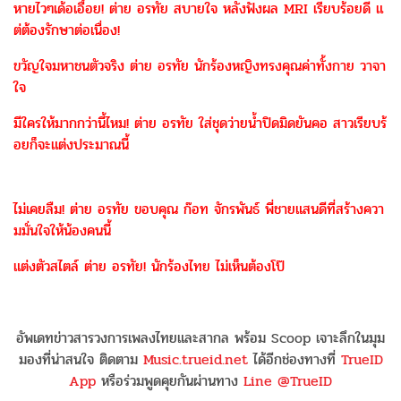
หายไวๆเด้อเอื้อย! ต่าย อรทัย สบายใจ หลังฟังผล MRI เรียบร้อยดี แ
ต่ต้องรักษาต่อเนื่อง!
ขวัญใจมหาชนตัวจริง ต่าย อรทัย นักร้องหญิงทรงคุณค่าทั้งกาย วาจา
ใจ
มีใครให้มากกว่านี้ไหม! ต่าย อรทัย ใส่ชุดว่ายน้ำปิดมิดยันคอ สาวเรียบร้
อยก็จะแต่งประมาณนี้
ไม่เคยลืม! ต่าย อรทัย ขอบคุณ ก๊อท จักรพันธ์ พี่ชายแสนดีที่สร้างควา
มมั่นใจให้น้องคนนี้
แต่งตัวสไตล์ ต่าย อรทัย! นักร้องไทย ไม่เห็นต้องโป๊
อัพเดทข่าวสารวงการเพลงไทยและสากล พร้อม Scoop เจาะลึกในมุม
มองที่น่าสนใจ ติดตาม
Music.trueid.net
ได้อีกช่องทางที่
TrueID
App
หรือร่วมพูดคุยกันผ่านทาง
Line @TrueID