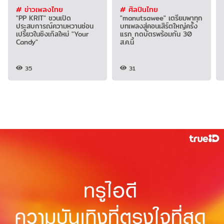
# ข่าวเพลงไทย
# ศิลปินไทย
"PP KRIT" ชวนเปิด
"manutsawee" เตรียมพาทุก
ประสบการณ์ความหวานซ่อน
บทเพลงสู่คอนเสิร์ตใหญ่ครั้ง
เปรี้ยวในซิงเกิลใหม่ "Your
แรก กดบัตรพร้อมกัน 30
Candy"
ส.ค.นี้
35
31