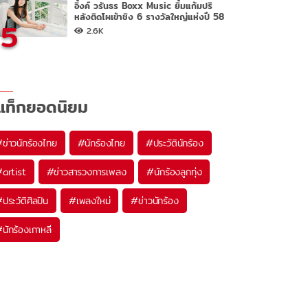
อิ้งค์ วรันธร Boxx Music ยิ้มแก้มปริ
หลังติดโผเข้าชิง 6 รางวัลใหญ่แห่งปี 58
5
2.6K
แท็กยอดนิยม
#
ข่าวนักร้องไทย
#
นักร้องไทย
#
ประวัตินักร้อง
#
artist
#
ข่าวสารวงการเพลง
#
นักร้องลูกทุ่ง
#
ประวัติศิลปิน
#
เพลงใหม่
#
ข่าวนักร้อง
#
นักร้องเกาหลี