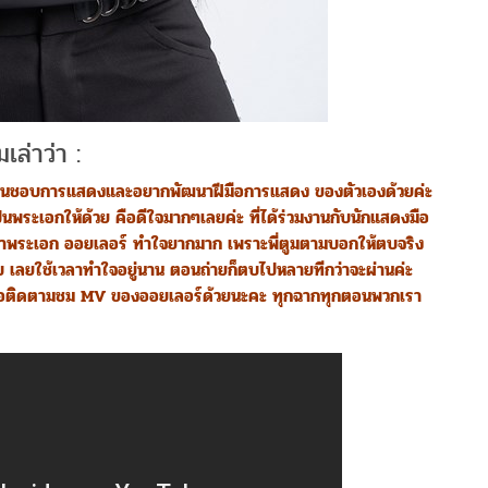
ล่าว่า :
ชื่นชอบการแสดงและอยากพัฒนาฝีมือการแสดง ของตัวเองด้วยค่ะ
เป็นพระเอกให้ด้วย คือดีใจมากๆเลยค่ะ ที่ได้ร่วมงานกับนักแสดงมือ
ตบหน้าพระเอก ออยเลอร์ ทำใจยากมาก เพราะพี่ตูมตามบอกให้ตบจริง
เจ็บ เลยใช้เวลาทำใจอยู่นาน ตอนถ่ายก็ตบไปหลายทีกว่าจะผ่านค่ะ
นรอติดตามชม MV ของออยเลอร์ด้วยนะคะ ทุกฉากทุกตอนพวกเรา