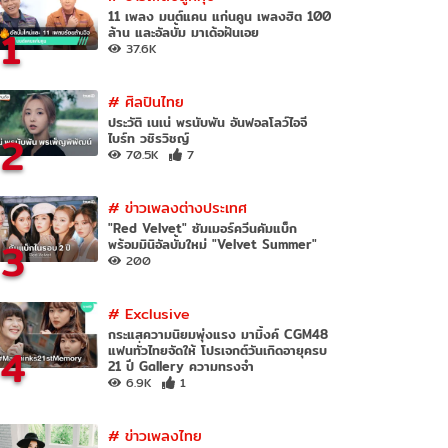
11 เพลง มนต์แคน แก่นคูน เพลงฮิต 100
1
ล้าน และอัลบั้ม มาเด้อฝันเอย
37.6K
#
ศิลปินไทย
ประวัติ เนเน่ พรนับพัน อันฟอลโลว์ไอจี
2
ไบร์ท วชิรวิชญ์
70.5K
7
#
ข่าวเพลงต่างประเทศ
"Red Velvet" ซัมเมอร์ควีนคัมแบ็ก
3
พร้อมมินิอัลบั้มใหม่ "Velvet Summer"
200
#
Exclusive
กระแสความนิยมพุ่งแรง มามิ้งค์ CGM48
4
แฟนทั่วไทยจัดให้ โปรเจกต์วันเกิดอายุครบ
21 ปี Gallery ความทรงจำ
6.9K
1
#
ข่าวเพลงไทย