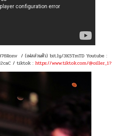
y/376Ronv / (เฟสส่วนตัว) bit.ly/3K5TmTD Youtube :
r92caC / tiktok :
https://www.tiktok.com/@oiller_1?