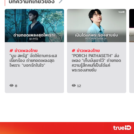
บทความที่เกี่ยวข้อง
# ข่าวเพลงไทย
# ข่าวเพลงไทย
"บูม สหรัฐ" จัดให้ตามกระแส
"PORCH PATHASETH" ส่ง
เรียกร้อง ถ่ายทอดเพลงสุด
เพลง "เก็บมันเอาไว้" ถ่ายทอด
ไพเราะ "บอกรักในใจ"
ความรู้สึกคนที่เป็นได้แค่
พระรองสายซับ
8
12