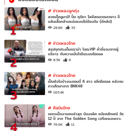
#
ข่าวเพลงลูกทุ่ง
สวยเด็ดอูมามิ! ปิ๋ม ชุติมา ไลฟ์สดอวดเอวขาว อึ๋
มล้นเสื้อกล้ามแน่นแบบไม่ต้องก้ม (มีคลิป)
1
28.8K
35
#
ข่าวเพลงไทย
สรุปทุกประเด็นดราม่า โอตะVIP คำชี้แจงจากผู้
บริหาร กับความมั่นใจในระบบไอดอล
2
8.5K
6
#
ข่าวเพลงไทย
เป็นยังไงบ้างนะตอนนี้ 6 สาว อดีตไอดอล หลังจบ
การศึกษาจาก BNK48
3
165.4K
#
ศิลปินไทย
เพชรเม็ดงามคนล่าสุด น้องอลิศ ธนัชศลักษณ์ วัย
12 ปี จาก The Golden Song เวทีเพลงเพราะ
4
76.9K
11