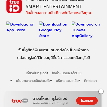
SMART ENTERTAINMENT
อีกขั้นของความบันเทิงระดับโลกตรงใจคุณ
วันนี้
ดู
สิทธิพิเศษ
อ่าน
เกม
ตาตั้ง
ช้อปปิ้ง
แพ็กเกจ
กล่องทรูไอดีทีวี
คอมมูนิตี้
บริการช่วยเหลือทรูไอดี
เกี่ยวกับทรูไอดี
ข้อกำหนดและเงื่อนไข
นโยบายความเป็นส่วนตัว
บริการช่วยเหลือ
ติดต่อเรา
Follow us
ดาวน์โหลด ทรูไอดีแอป
โหลดเลย
สัมผัสโลกไร้ขีดจำกัดกับทรูไอดี