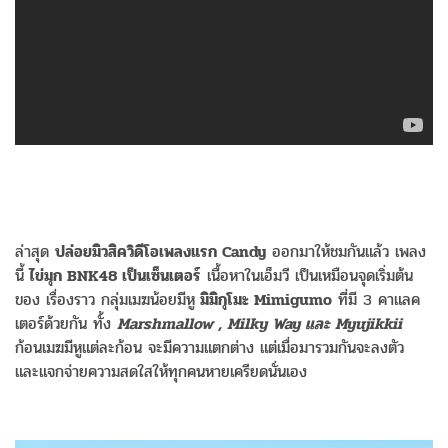
ล่าสุด
ปล่อยมิวสิควิดีโอเพลงแรก Candy
ออกมาให้ชมกันแล้ว เพลง
นี้
ไข่มุก BNK48 เป็นเซ็นเตอร์
เนื้อหาในเอ็มวี เป็นเหมือนจุดเริ่มต้น
ของ เรื่องราว กลุ่มเมฆน้อยมีหู
มิมิกุโมะ Mimigumo
ที่มี 3 คาแลค
เตอร์ด้วยกัน ทั้ง
Marshmallow , Milky Way และ Myujikkii
ก้อนเมฆมีหูแต่ละก้อน จะมีความแตกต่าง แต่เมื่อมารวมกันจะลงตัว
และแจกจ่ายความสดใสให้ทุกคนหายเครียดนั่นเอง