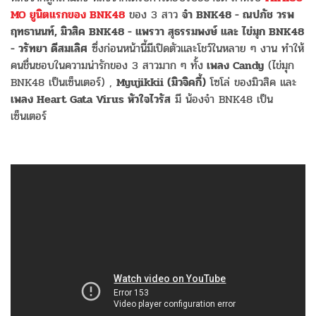
MO ยูนิตแรกของ BNK48
ของ 3 สาว
จ๋า BNK48 - ณปภัช วรพ
ฤทธานนท์, มิวสิค BNK48 - แพรวา สุธรรมพงษ์ และ ไข่มุก BNK48
- วรัทยา ดีสมเลิศ
ซึ่งก่อนหน้านี้มีเปิดตัวและโชว์ในหลาย ๆ งาน ทำให้
คนชื่นชอบในความน่ารักของ 3 สาวมาก ๆ ทั้ง
เพลง Candy
(ไข่มุก
BNK48 เป็นเซ็นเตอร์) ,
Myujikkii (มิวจิคกี้)
โซโล่ ของมิวสิค และ
เพลง Heart Gata Virus หัวใจไวรัส
มี น้องจ๋า BNK48 เป็น
เซ็นเตอร์