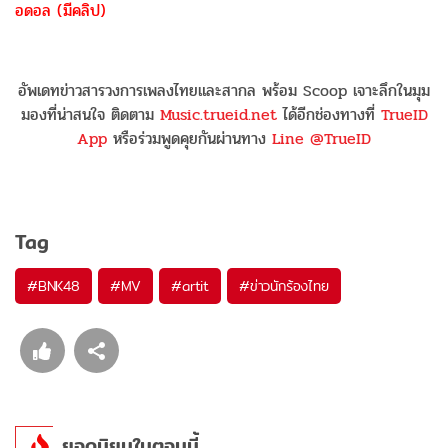
อดอล (มีคลิป)
อัพเดทข่าวสารวงการเพลงไทยและสากล พร้อม Scoop เจาะลึกในมุม
มองที่น่าสนใจ ติดตาม
Music.trueid.net
ได้อีกช่องทางที่
TrueID
App
หรือร่วมพูดคุยกันผ่านทาง
Line @TrueID
Tag
#
BNK48
#
MV
#
artit
#
ข่าวนักร้องไทย
ยอดนิยมในตอนนี้