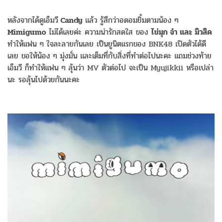
หลังจากได้ดูเอ็มวี
Candy
แล้ว รู้สึกว่าอดอมยิ้มตามน้อง ๆ
Mimigumo
ไม่ได้เลยค่ะ ความน่ารักสดใส ของ
ไข่มุก จ๋า และ มิวสิค
ทำให้แฟน ๆ ใจละลายกันเลย เป็นยูนิตแรกของ BNK48 เปิดตัวได้ดี
เลย ขอให้น้อง ๆ มุ่งมั่น และเต็มที่กับสิ่งที่ทำต่อไปนะคะ แถมช่วงท้าย
เอ็มวี ก็ทำให้แฟน ๆ ลุ้นว่า MV ตัวต่อไป จะเป็น Myujikkii หรือเปล่า
นะ รอลุ้นไปด้วยกันนะคะ