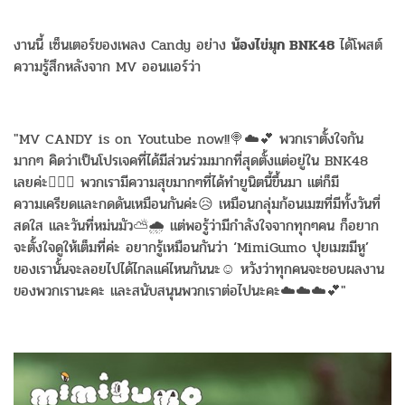
งานนี้ เซ็นเตอร์ของเพลง Candy อย่าง
น้องไข่มุก BNK48
ได้โพสต์
ความรู้สึกหลังจาก MV ออนแอร์ว่า
"MV CANDY is on Youtube now!!🍭☁️💕 พวกเราตั้งใจกัน
มากๆ คิดว่าเป็นโปรเจคที่ได้มีส่วนร่วมมากที่สุดตั้งแต่อยู่ใน BNK48
เลยค่ะ✌🏻🥰 พวกเรามีความสุขมากๆที่ได้ทำยูนิตนี้ขึ้นมา แต่ก็มี
ความเครียดและกดดันเหมือนกันค่ะ😥 เหมือนกลุ่มก้อนเมฆที่มีทั้งวันที่
สดใส และวันที่หม่นมัว⛅️🌧 แต่พอรู้ว่ามีกำลังใจจากทุกๆคน ก็อยาก
จะตั้งใจดูให้เต็มที่ค่ะ อยากรู้เหมือนกันว่า ‘MimiGumo ปุยเมฆมีหู’
ของเรานั้นจะลอยไปได้ไกลแค่ไหนกันนะ☺️ หวังว่าทุกคนจะชอบผลงาน
ของพวกเรานะคะ และสนับสนุนพวกเราต่อไปนะคะ☁️☁️☁️💕"