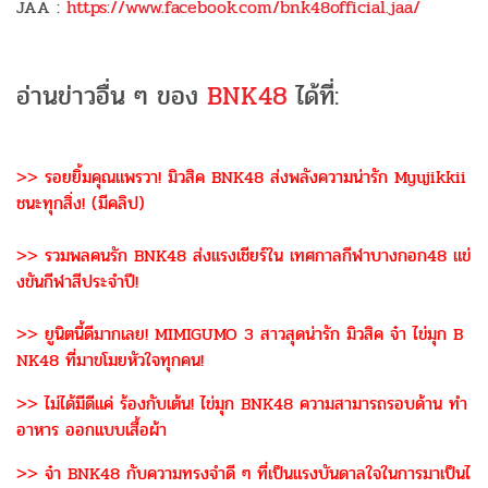
JAA :
https://www.facebook.com/bnk48official.jaa/
อ่านข่าวอื่น ๆ ของ
BNK48
ได้ที่:
>> รอยยิ้มคุณแพรวา! มิวสิค BNK48 ส่งพลังความน่ารัก Myujikkii
ชนะทุกสิ่ง! (มีคลิป)
>> รวมพลคนรัก BNK48 ส่งแรงเชียร์ใน เทศกาลกีฬาบางกอก48 แข่
งขันกีฬาสีประจำปี!
>> ยูนิตนี้ดีมากเลย! MIMIGUMO 3 สาวสุดน่ารัก มิวสิค จ๋า ไข่มุก B
NK48 ที่มาขโมยหัวใจทุกคน!
>> ไม่ได้มีดีแค่ ร้องกับเต้น! ไข่มุก BNK48 ความสามารถรอบด้าน ทำ
อาหาร ออกแบบเสื้อผ้า
>> จ๋า BNK48 กับความทรงจำดี ๆ ที่เป็นแรงบันดาลใจในการมาเป็นไ