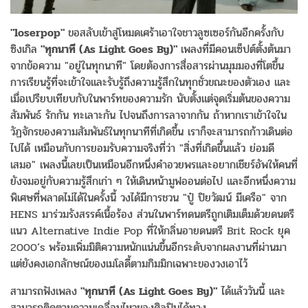
"loserpop"
ขอสลับเข้าสู่โหมดเศร้าเอาใจชาวลูซเซอร์กันอีกครั้งกับ
ซิงเกิล
"ทุกนาที (As Light Goes By)"
เพลงที่มีคอนเซ็ปต์ตั้งต้นมา
จากข้อความ "อยู่ในทุกนาที" โดยต้องการสื่อสารผ่านมุมมองที่โตขึ้น
การเรียนรู้ที่จะเข้าใจและรับรู้ถึงความรู้สึกในทุกชั่วขณะของตัวเอง และ
เมื่อเปรียบเทียบกับในพาร์ทของความรัก นับตั้งแต่จุดเริ่มต้นของความ
สัมพันธ์ รักกัน ทะเลาะกัน ไปจนถึงการลาจากกัน ถ้าหากเราเข้าใจใน
วัฏจักรของความสัมพันธ์ในทุกนาทีที่เกิดขึ้น เราก็จะสามารถก้าวเดินต่อ
ไปได้ เหมือนกับการยอมรับความจริงที่ว่า "สิ่งที่เกิดขึ้นแล้ว ย่อมดี
เสมอ" เพลงนี้เลยเป็นเหมือนอีกหนึ่งคำอวยพรและอยากเชียร์อัพให้คนที่
ยังจมอยู่กับความรู้สึกเก่า ๆ ให้เดินหน้ามูฟออนต่อไป และอีกหนึ่งความ
พิเศษที่พลาดไม่ได้ในครั้งนี้ วงได้มีการชวน "ปู๋ ปิยวัฒน์ มีเครือ" จาก
HENS มาร่วมรังสรรค์เนื้อร้อง ส่วนในพาร์ทดนตรีถูกเติมเต็มด้วยดนตรี
แนว Alternative Indie Pop ที่ให้กลิ่นอายดนตรี Brit Rock ยุค
2000’s พร้อมเพิ่มมิติความหนักแน่นขึ้นอีกระดับจากผลงานที่ผ่านมา
แต่ยังคงเอกลักษณ์ของเมโลดี้ตามกิมมิกเฉพาะของวงเอาไว้
สามารถฟังเพลง
"ทุกนาที (As Light Goes By)"
ได้แล้ววันนี้ และ
สามารถติดตามความเคลื่อนไหวของศิลปินได้ทาง