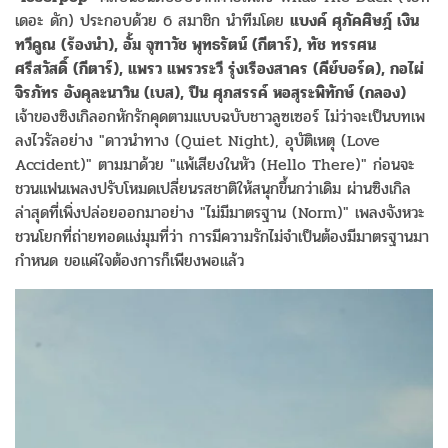
เดอะ ดัก) ประกอบด้วย 6 สมาชิก นำทีมโดย
แบงค์ ศุภัคศิษฎ์ เงิน
ทวีคูณ (ร้องนำ), อั้ม จุฑาวัช พุทธรัตน์ (กีตาร์), ทัช ทรรศน
ศรีสวัสดิ์ (กีตาร์), แพรว แพรวระวี รุ่งเรืองสาคร (คีย์บอร์ด), กอไผ่
จิรภัทร อังคุละนาวิน (เบส), ปืน ศุภสรรค์ หอสุระพิทักษ์ (กลอง)
เจ้าของซิงเกิลอกหักรักคุดตามแบบฉบับชาวลูซเซอร์ ไม่ว่าจะเป็นบทเพ
ลงไวรัลอย่าง "ดาวนำทาง (Quiet Night), อุบัติเหตุ (Love
Accident)" ตามมาด้วย "แพ้เสียงในหัว (Hello There)" ก่อนจะ
ชวนแฟนเพลงปรับโหมดเปลี่ยนรสชาติให้สนุกขึ้นกว่าเดิม ผ่านซิงเกิล
ล่าสุดที่เพิ่งปล่อยออกมาอย่าง "ไม่มีมาตรฐาน (Norm)" เพลงจังหวะ
ชวนโยกที่ถ่ายทอดแง่มุมที่ว่า การมีความรักไม่จำเป็นต้องมีมาตรฐานมา
กำหนด ขอแค่ใจต้องการก็เพียงพอแล้ว