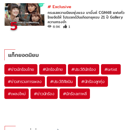
#
Exclusive
กระแสความนิยมพุ่งแรง มามิ้งค์ CGM48 แฟนทั่ว
ไทยจัดให้ โปรเจกต์วันเกิดอายุครบ 21 ปี Gallery
5
ความทรงจำ
6.9K
1
แท็กยอดนิยม
#
ข่าวนักร้องไทย
#
นักร้องไทย
#
ประวัตินักร้อง
#
artist
#
ข่าวสารวงการเพลง
#
ประวัติศิลปิน
#
นักร้องลูกทุ่ง
#
เพลงใหม่
#
ข่าวนักร้อง
#
นักร้องเกาหลี