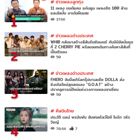
#
ข่าวเพลงลูกทุ่ง
11 เพลง มนต์แคน แก่นคูน เพลงฮิต 100 ล้าน
และอัลบั้ม มาเด้อฝันเอย
1
37.6K
#
ข่าวเพลงต่างประเทศ
WHIB กลับมาสร้างสีสันรับซัมเมอร์ กับมินิอัลบั้มชุด
ที่ 2 CHERRY PIE พร้อมออกเดินทางค้นหาสีสันที่
2
เป็นตัวเอง
50
#
ข่าวเพลงต่างประเทศ
F.HERO จับมือเกิร์ลกรุ๊ปมาเลเซีย DOLLA ส่ง
ซิงเกิลใหม่สุดสตรอง “G.O.A.T” สร้าง
3
ปรากฏการณ์ใหม่แห่งวงการเพลงอาเซียน
50
#
ศิลปินไทย
ประวัติ เนเน่ พรนับพัน อันฟอลโลว์ไอจี ไบร์ท วชิร
วิชญ์
4
70.6K
7