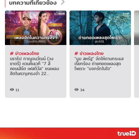
บทความที่เกี่ยวข้อง
# ข่าวเพลงไทย
# ข่าวเพลงไทย
นราธิป กาญจนวัฒน์ (วง
"บูม สหรัฐ" จัดให้ตามกระแส
ชาตรี) หวนคืนเวที “7 สี
เรียกร้อง ถ่ายทอดเพลงสุด
คอนเสิร์ต เฟสติวัล” ขนเพลง
ไพเราะ "บอกรักในใจ"
ฮิตในความทรงจำ 22
สิงหาคมนี้
11
34