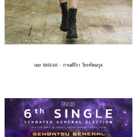
เนย BNK48 - กานต์ธีรา วัชรทัศนกุล