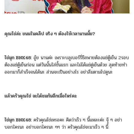
คุณไข่ล่ะ ขนมในคลิป จริง ๆ ต้องใช้เวลานานมั้ย?
ไข่มุก BNK48:
อู้ย นานค่ะ เพราะบลูเบอร์รี่ชีสพายต้องแช่ตู้เย็น 2รอบ
ต้องแช่ตู้เย็นก่อน แต่วันนั้นใส่ชั้นแรก และไม่ได้แช่ตู่เย็นด้วย สุดท้ายทำ
ออกมาก็สำเร็จจนได้นะ ส่วนจะเป็นอย่างไร อย่าลืมตามไปดูนะ
แล้วครัวคุณไข่ จะได้ชมกันอีกเมื่อไหร่คะ
ไข่มุก BNK48:
ครัวคุณไข่เหรอคะ คิดว่าเร็ว ๆ นี้แหละค่ะ จุ๊ ๆ อย่า
บอกใครนะ อย่าบอกใครนะ ๆๆ ว่า ครัวคุณไข่จะมาเร็ว ๆ นี้