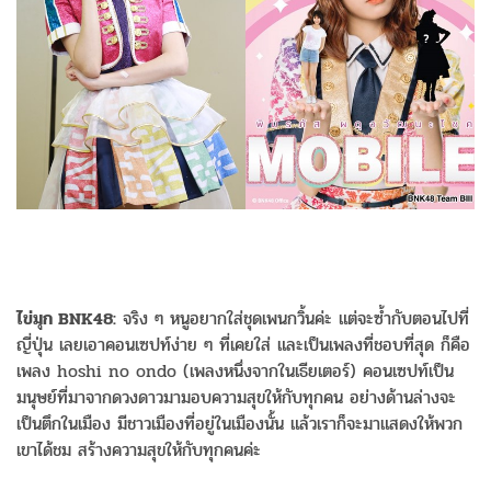
ไข่มุก BNK48:
จริง ๆ หนูอยากใส่ชุดเพนกวิ้นค่ะ แต่จะซ้ำกับตอนไปที่
ญี่ปุ่น เลยเอาคอนเซปท์ง่าย ๆ ที่เคยใส่ และเป็นเพลงที่ชอบที่สุด ก็คือ
เพลง hoshi no ondo (เพลงหนึ่งจากในเธียเตอร์) คอนเซปท์เป็น
มนุษย์ที่มาจากดวงดาวมามอบความสุขให้กับทุกคน อย่างด้านล่างจะ
เป็นตึกในเมือง มีชาวเมืองที่อยู่ในเมืองนั้น แล้วเราก็จะมาแสดงให้พวก
เขาได้ชม สร้างความสุขให้กับทุกคนค่ะ