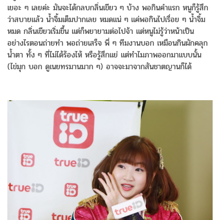
เยอะ ๆ เลยค่ะ มันจะได้กลบกลิ่นเขียว ๆ บ้าง พอกินคำแรก หนูก็รู้สึก
ว่าสบายแล้ว น้ำจิ้มเต็มปากเลย หมดแน่ ๆ แค่พอกินไปเรื่อย ๆ น้ำจิ้ม
หมด กลิ่นเขียวเริ่มขึ้น แต่ก็พยายามต่อไปจ้า แต่หนูไม่รู้ว่าหน้าเป็น
อย่างไรตอนถ่ายทำ พอถ่ายเสร็จ พี่ ๆ ทีมงานบอก เหมือนกินผักคลุก
น้ำตา ทั้ง ๆ ที่ไม่ได้ร้องไห้ หรือรู้สึกแย่ แต่ทำไมภาพออกมาแบบนั้น
(ไข่มุก บอก ดูเนยทรมานมาก ๆ) อาจจะมาจากสันชาตญานก็ได้