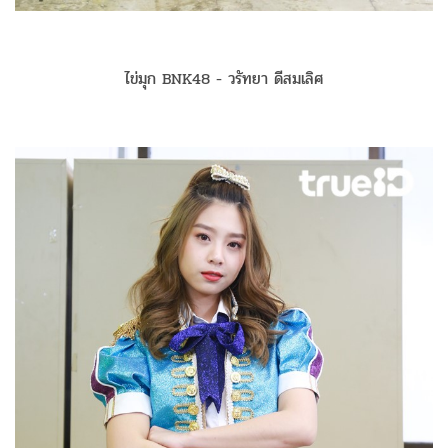
ไข่มุก BNK48 - วรัทยา ดีสมเลิศ