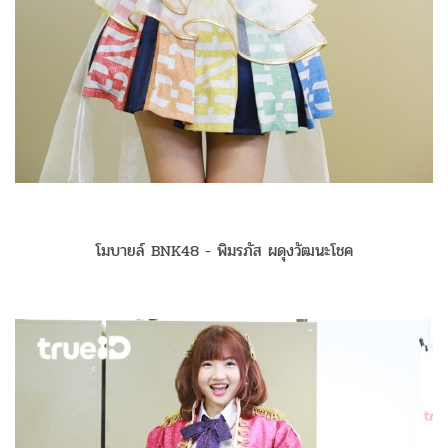
โมบายล์ BNK48 - พิมรภัส ผดุงวัฒนะโชค