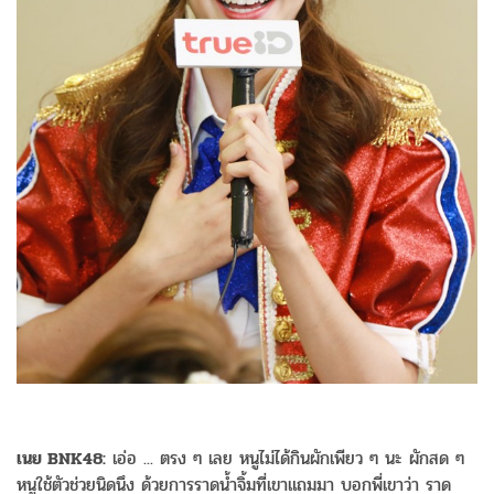
เนย BNK48:
เอ่อ ... ตรง ๆ เลย หนูไม่ได้กินผักเพียว ๆ นะ ผักสด ๆ
หนูใช้ตัวช่วยนิดนึง ด้วยการราดน้ำจิ้มที่เขาแถมมา บอกพี่เขาว่า ราด