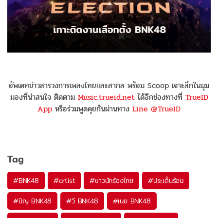
อัพเดทข่าวสารวงการเพลงไทยและสากล พร้อม Scoop เจาะลึกในมุม
มองที่น่าสนใจ ติดตาม
Music.trueid.net
ได้อีกช่องทางที่
TrueID
App
หรือร่วมพูดคุยกันผ่านทาง
Line @TrueID
Tag
#
BNK48
#
artist
#
ข่าวนักร้องไทย
#
ประเด็นร้อน
#
ปัญ BNK48
#
วี BNK48
#
เนย BNK48