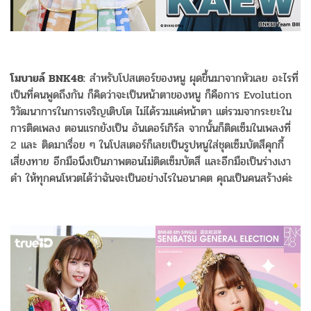
โมบายล์ BNK48:
สำหรับโปสเตอร์ของหนู ผุดขึ้นมาจากหัวเลย อะไรที่
เป็นที่คนพูดถึงกัน ก็คิดว่าจะเป็นหน้าตาของหนู ก็คือการ Evolution
วิวัฒนาการในการเจริญเติบโต ไม่ได้รวมแค่หน้าตา แต่รวมจากระยะใน
การติดเพลง ตอนแรกยังเป็น อันเดอร์เกิร์ล จากนั้นก็ติดเซ็มในเพลงที่
2 และ ติดมาเรื่อย ๆ ในโปสเตอร์ก็เลยเป็นรูปหนูใส่ชุดเซ็มบัตสึคุกกี้
เสี่ยงทาย อีกมือนึงเป็นภาพตอนไม่ติดเซ็มบัตสึ และอีกมือเป็นร่างเงา
ดำ ให้ทุกคนโหวตได้ว่าฉันจะเป็นอย่างไรในอนาคต คุณเป็นคนสร้างค่ะ