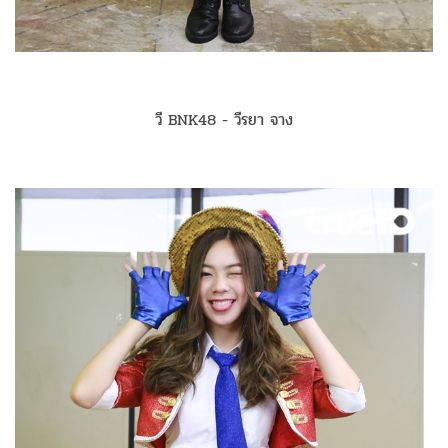
วี BNK48 - วีรยา จาง