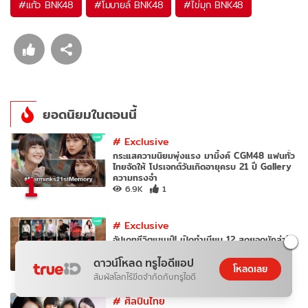
#
แก้ว BNK48
#
โมบายล์ BNK48
#
ไข่มุก BNK48
ยอดนิยมในตอนนี้
#
Exclusive
กระแสความนิยมพุ่งแรง มามิ้งค์ CGM48 แฟนทั่ว
ไทยจัดให้ โปรเจกต์วันเกิดอายุครบ 21 ปี Gallery
1
ความทรงจำ
6.9K
1
#
Exclusive
อัปเดทชีวิตแชมป์! เปิดทำเนียบ 12 สุดยอดนักล่าฝัน
AF ใครเป็นใคร จำกันได้ไหม
2
ดาวน์โหลด ทรูไอดีแอป
60.2K
4
โหลดเลย
สัมผัสโลกไร้ขีดจำกัดกับทรูไอดี
#
ศิลปินไทย