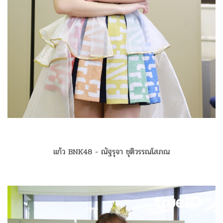
แก้ว BNK48 - ณัฐรุจา ชุติวรรณโสภณ