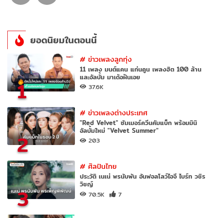
ยอดนิยมในตอนนี้
#
ข่าวเพลงลูกทุ่ง
11 เพลง มนต์แคน แก่นคูน เพลงฮิต 100 ล้าน
และอัลบั้ม มาเด้อฝันเอย
1
37.6K
#
ข่าวเพลงต่างประเทศ
"Red Velvet" ซัมเมอร์ควีนคัมแบ็ก พร้อมมินิ
อัลบั้มใหม่ "Velvet Summer"
2
203
#
ศิลปินไทย
ประวัติ เนเน่ พรนับพัน อันฟอลโลว์ไอจี ไบร์ท วชิร
วิชญ์
3
70.5K
7