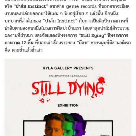
หรือ
"ปาล์ม Instinct"
จากค่าย genie records ที่นอกจากจะมีผล
งานเพลงปล่อยออกมาให้แฟน ๆ ฟังอยู่เรื่อย ๆ แล้วนั้น อีกหนึ่ง
บทบาทที่สำคัญของ "ปาล์ม Instinct" กับการเป็นศิลปินวาดภาพที่
น่าจับตามองคนหนึ่งในวงการศิลปะบ้านเรา โดยล่าสุดปาล์มได้รวบรวม
ผลงานที่ผ่านมา และจัดแสดงนิทรรศการ
"Still Dying" นิทรรศการ
ภาพวาด 12 ชิ้น
ที่บอกเล่าเรื่องราวของ
"บ๊อบ"
ชายหนุ่มที่มีงานอดิเรก
คือ ตายซ้ำแล้วซ้ำเล่า