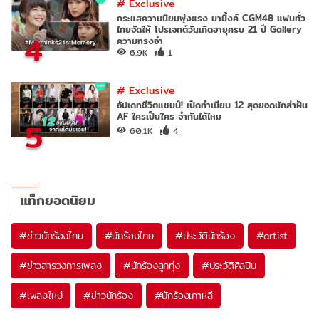
#
Exclusive
กระแสความนิยมพุ่งแรง มามิ้งค์ CGM48 แฟนทั่ว
ไทยจัดให้ โปรเจกต์วันเกิดอายุครบ 21 ปี Gallery
4
ความทรงจำ
6.9K
1
#
Exclusive
อัปเดทชีวิตแชมป์! เปิดทำเนียบ 12 สุดยอดนักล่าฝัน
AF ใครเป็นใคร จำกันได้ไหม
5
60.1K
4
แท็กยอดนิยม
#
ข่าวนักร้องไทย
#
นักร้องไทย
#
ประวัตินักร้อง
#
artist
#
ข่าวสารวงการเพลง
#
นักร้องลูกทุ่ง
#
ประวัติศิลปิน
#
เพลงใหม่
#
ข่าวนักร้อง
#
นักร้องเกาหลี