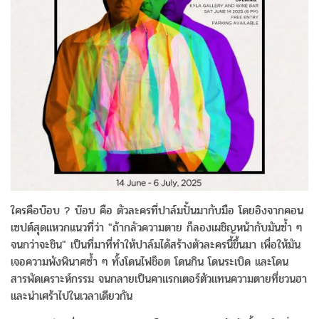
ใครคือบ๊อบ ? บ๊อบ คือ ตัวละครที่ปาล์มปั้นมากับมือ โดยอิงจากคอน
เซปต์สุดแหวกแนวที่ว่า "ถ้ากลัวความตาย ก็ลองเผชิญหน้ากับมันซ้ำ ๆ
จนกว่าจะชิน" เป็นที่มาที่ทำให้ปาล์มได้สร้างตัวละครนี้ขึ้นมา เพื่อให้มัน
เจอความพังพินาศซ้ำ ๆ ทั้งโดนไฟช็อต โดนกิน โดนระเบิด และโดน
สารพัดเคราะห์กรรม จนกลายเป็นคาแรกเตอร์ตัวแทนความตายที่ชวนฮา
และน่าเศร้าไปในเวลาเดียวกัน