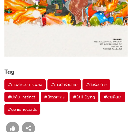
Tag
#
ข่าวสารวงการเพลง
#
ข่าวนักร้องไทย
#
นักร้องไทย
#
ปาล์ม Instinct
#
นิทรรศการ
#
Still Dying
#
งานศิลปะ
#
genie records