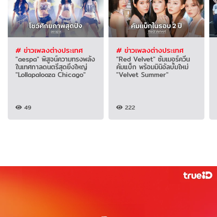
# ข่าวเพลงต่างประเทศ
# ข่าวเพลงต่างประเทศ
"aespa" พิสูจน์ความทรงพลัง
"Red Velvet" ซัมเมอร์ควีน
ในเทศกาลดนตรีสุดยิ่งใหญ่
คัมแบ็ก พร้อมมินิอัลบั้มใหม่
"Lollapalooza Chicago"
"Velvet Summer"
49
222