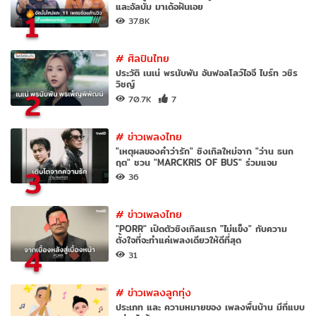
และอัลบั้ม มาเด้อฝันเอย
1
37.8K
#
ศิลปินไทย
ประวัติ เนเน่ พรนับพัน อันฟอลโลว์ไอจี ไบร์ท วชิร
วิชญ์
2
70.7K
7
#
ข่าวเพลงไทย
"เหตุผลของคำว่ารัก" ซิงเกิลใหม่จาก "ว่าน ธนก
ฤต" ชวน "MARCKRIS OF BUS" ร่วมแจม
3
36
#
ข่าวเพลงไทย
"PORR" เปิดตัวซิงเกิลแรก "ไม่แข็ง" กับความ
ตั้งใจที่จะทำแค่เพลงเดียวให้ดีที่สุด
4
31
#
ข่าวเพลงลูกทุ่ง
ประเภท และ ความหมายของ เพลงพื้นบ้าน มีกี่แบบ