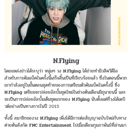
N.Flying
โดยแหล่งข่าวได้ระบุว่า หนุ่มๆ วง
N.Flying
ได้ถ่ายทำมิวสิควิดีโอ
สำหรับการคัมแบ็คในครั้งนี้เสร็จสิ้นเป็นที่เรียบร้อยแล้ว ซึ่งในตอนนี้พวก
เขากำลังอยู่ในขั้นตอนสุดท้ายของการเตรียมตัวคัมแบ็คในครั้งนี้ ซึ่ง
N.Flying
เตรียมจะปล่อยอัลบั้มชุดใหม่ในช่วงต้นเดือนมิถุนายนนี้ และ
จะเป็นการปล่อยอัลบั้มเต็มชุดแรกของ
N.Flying
นับตั้งแต่ที่วงได้เดบิ
วต์อย่างเป็นทางการในปี 2015
ทั้งนี้ สมาชิกของวง
N.Flying
เพิ่งได้มีการต่อสัญญาฉบับใหม่กับทาง
ค่ายต้นสังกัด
FNC Entertainment
ไปเมื่อเดือนกุมภาพันธ์ที่ผ่านมา