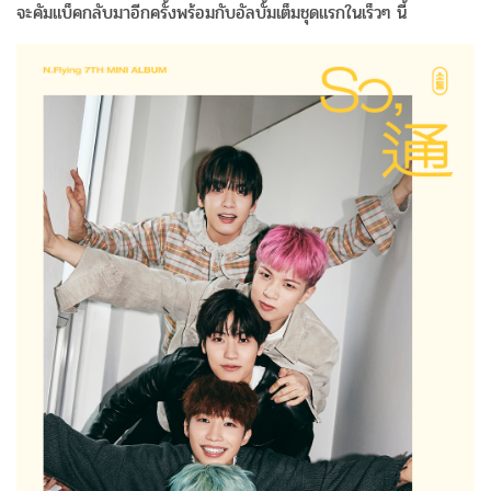
จะคัมแบ็คกลับมาอีกครั้งพร้อมกับอัลบั้มเต็มชุดแรกในเร็วๆ นี้