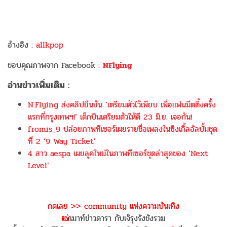
อ้างอิง :
allkpop
ขอบคุณภาพจาก Facebook :
NFlying
อ่านข่าวเพิ่มเติม :
N.Flying ส่งคลิปยืนยัน ‘เตรียมตัวไว้เพียบ เพื่อแฟนมีตติ้งครั้ง
แรกที่กรุงเทพฯ!’ เด็กบินเตรียมตัวให้ดี 23 มิ.ย. เจอกัน!
fromis_9 ปล่อยภาพทีเซอร์เผยรายชื่อเพลงในซิงเกิ้ลอัลบั้มชุด
ที่ 2 ‘9 Way Ticket’
4 สาว aespa เผยลุคใหม่ในภาพทีเซอร์ชุดล่าสุดของ ‘Next
Level’
กดเลย >> community แห่งความบันเทิง
📸
เมาท์ข่าวดารา กับเจ๊รุงรังขังรวม