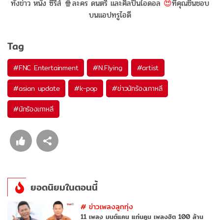
ทั้งข่าว หนัง ซีรีส์ 🍿ละคร ดนตรี และศิลปินไอดอล
😍
ที่คุณชื่นชอบ
บนแอปทรูไอดี
Tag
#
FNC Entertainment
#
N.Flying
#
artist
#
asian update
#
k-pop
#
ข่าวนักร้องเกาหลี
#
นักร้องเกาหลี
ยอดนิยมในตอนนี้
#
ข่าวเพลงลูกทุ่ง
11 เพลง มนต์แคน แก่นคูน เพลงฮิต 100 ล้าน