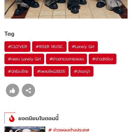
Tag
#
CLO’VER
#
RISER MUSIC
#
Lonely Girl
#
เพลง Lonely Girl
#
ข่าวสารวงการเพลง
#
ข่าวนักร้อง
#
นักร้องไทย
#
เพลงใหม่2026
#
ปาเอญ่า
ยอดนิยมในตอนนี้
#
ข่าวเพลงต่างประเทศ