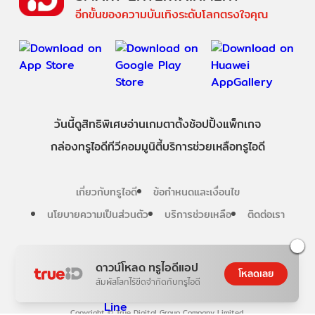
อีกขั้นของความบันเทิงระดับโลกตรงใจคุณ
วันนี้
ดู
สิทธิพิเศษ
อ่าน
เกม
ตาตั้ง
ช้อปปิ้ง
แพ็กเกจ
กล่องทรูไอดีทีวี
คอมมูนิตี้
บริการช่วยเหลือทรูไอดี
เกี่ยวกับทรูไอดี
ข้อกำหนดและเงื่อนไข
นโยบายความเป็นส่วนตัว
บริการช่วยเหลือ
ติดต่อเรา
Follow us
ดาวน์โหลด ทรูไอดีแอป
โหลดเลย
สัมผัสโลกไร้ขีดจำกัดกับทรูไอดี
Copyright © True Digital Group Company Limited.