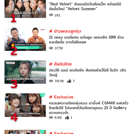
"Red Velvet" ซัมเมอร์ควีนคัมแบ็ก พร้อมมินิ
อัลบั้มใหม่ "Velvet Summer"
1
181
#
ข่าวเพลงลูกทุ่ง
11 เพลง มนต์แคน แก่นคูน เพลงฮิต 100 ล้าน
และอัลบั้ม มาเด้อฝันเอย
2
37.5K
#
ศิลปินไทย
ประวัติ เนเน่ พรนับพัน อันฟอลโลว์ไอจี ไบร์ท วชิร
วิชญ์
3
70.5K
7
#
Exclusive
กระแสความนิยมพุ่งแรง มามิ้งค์ CGM48 แฟนทั่ว
ไทยจัดให้ โปรเจกต์วันเกิดอายุครบ 21 ปี Gallery
4
ความทรงจำ
6.8K
1
#
Exclusive