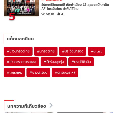
อัปเดทชีวิตแชมป์! เปิดทำเนียบ 12 สุดยอดนักล่าฝัน
AF ใครเป็นใคร จำกันได้ไหม
5
60.1K
4
แท็กยอดนิยม
#
ข่าวนักร้องไทย
#
นักร้องไทย
#
ประวัตินักร้อง
#
artist
#
ข่าวสารวงการเพลง
#
นักร้องลูกทุ่ง
#
ประวัติศิลปิน
#
เพลงใหม่
#
ข่าวนักร้อง
#
นักร้องเกาหลี
บทความที่เกี่ยวข้อง