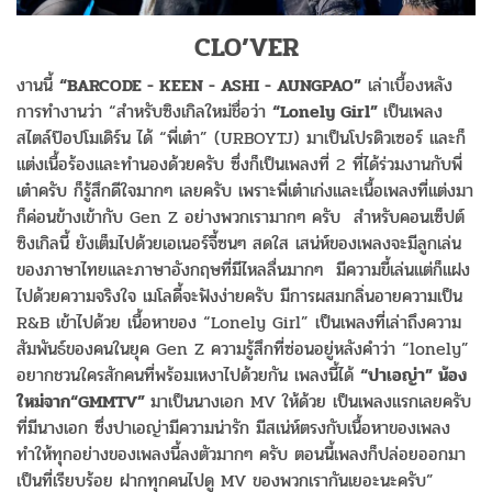
CLO’VER
งานนี้
“BARCODE - KEEN - ASHI - AUNGPAO”
เล่าเบื้องหลัง
การทำงานว่า “สำหรับซิงเกิลใหม่ชื่อว่า
“Lonely Girl”
เป็นเพลง
สไตล์ป๊อปโมเดิร์น ได้ “พี่เต๋า” (URBOYTJ) มาเป็นโปรดิวเซอร์ และก็
แต่งเนื้อร้องและทำนองด้วยครับ ซึ่งก็เป็นเพลงที่ 2 ที่ได้ร่วมงานกับพี่
เต๋าครับ ก็รู้สึกดีใจมากๆ เลยครับ เพราะพี่เต๋าเก่งและเนื้อเพลงที่แต่งมา
ก็ค่อนข้างเข้ากับ Gen Z อย่างพวกเรามากๆ ครับ สำหรับคอนเซ็ปต์
ซิงเกิลนี้ ยังเต็มไปด้วยเอเนอร์จี้ซนๆ สดใส เสน่ห์ของเพลงจะมีลูกเล่น
ของภาษาไทยและภาษาอังกฤษที่มีไหลลื่นมากๆ มีความขี้เล่นแต่ก็แฝง
ไปด้วยความจริงใจ เมโลดี้จะฟังง่ายครับ มีการผสมกลิ่นอายความเป็น
R&B เข้าไปด้วย เนื้อหาของ “Lonely Girl” เป็นเพลงที่เล่าถึงความ
สัมพันธ์ของคนในยุค Gen Z ความรู้สึกที่ซ่อนอยู่หลังคำว่า “lonely”
อยากชวนใครสักคนที่พร้อมเหงาไปด้วยกัน เพลงนี้ได้
“ปาเอญ่า” น้อง
ใหม่จาก“GMMTV”
มาเป็นนางเอก MV ให้ด้วย เป็นเพลงแรกเลยครับ
ที่มีนางเอก ซึ่งปาเอญ่ามีความน่ารัก มีสเน่ห์ตรงกับเนื้อหาของเพลง
ทำให้ทุกอย่างของเพลงนี้ลงตัวมากๆ ครับ ตอนนี้เพลงก็ปล่อยออกมา
เป็นที่เรียบร้อย ฝากทุกคนไปดู MV ของพวกเรากันเยอะนะครับ”