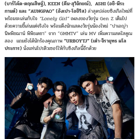
(บาร์โค้ด-ตฤณสิษฐ์), KEEN (คีน-สุวิจักขณ์), ASHI (อชิ-พีระ
กานต์) และ “AUNGPAO” (อังเปา-โอชิริส)
ล่าสุดปล่อยซิงเกิลใหม่ที่
พร้อมจะเล่นกับใจ
“Lonely Girl”
เพลงของวัยรุ่น Gen Z เต็มไป
ด้วยความขี้เล่นแต่จริงใจ พร้อมดึงนักแสดงวัยรุ่นน้องใหม่ “ปาเอญ่า
นิพพิชฌาน์ พิพิธเดชา” จาก “GMMTV” เล่น MV เพิ่มความสดใสคูณ
สอง แถมยังได้นักร้องคุณภาพ
“URBOYTJ” (เต๋า-จิรายุทธ ผโล
ประการ)
นั่งแท่นโปรดิวเซอร์ให้กับซิงเกิลนี้อีกด้วย