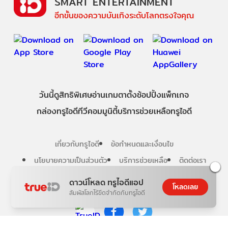
SMART ENTERTAINMENT
อีกขั้นของความบันเทิงระดับโลกตรงใจคุณ
วันนี้
ดู
สิทธิพิเศษ
อ่าน
เกม
ตาตั้ง
ช้อปปิ้ง
แพ็กเกจ
กล่องทรูไอดีทีวี
คอมมูนิตี้
บริการช่วยเหลือทรูไอดี
เกี่ยวกับทรูไอดี
ข้อกำหนดและเงื่อนไข
นโยบายความเป็นส่วนตัว
บริการช่วยเหลือ
ติดต่อเรา
ดาวน์โหลด ทรูไอดีแอป
โหลดเลย
Follow us
สัมผัสโลกไร้ขีดจำกัดกับทรูไอดี