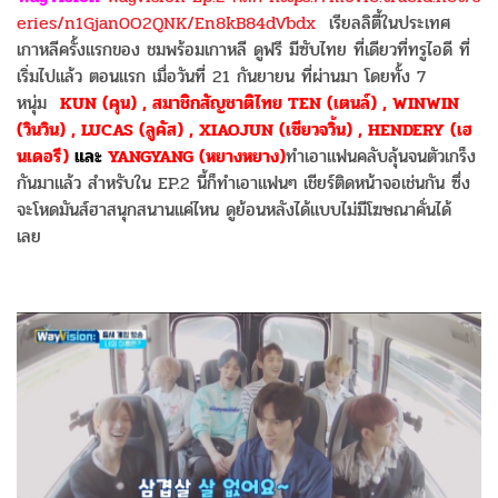
eries/n1Gjan0O2QNK/En8kB84dVbdx
เรียลลิตี้ในประเทศ
เกาหลีครั้งแรกของ ชมพร้อมเกาหลี ดูฟรี มีซับไทย ที่เดียวที่ทรูไอดี ที่
เริ่มไปแล้ว ตอนแรก เมื่อวันที่ 21 กันยายน ที่ผ่านมา โดยทั้ง 7
หนุ่ม
KUN (คุน) , สมาชิกสัญชาติไทย TEN (เตนล์) , WINWIN
(วินวิน) , LUCAS (ลูคัส) , XIAOJUN (เซียวจวิ้น) , HENDERY (เฮ
นเดอรี)
และ
YANGYANG (หยางหยาง)
ทำเอาแฟนคลับลุ้นจนตัวเกร็ง
กันมาแล้ว สำหรับใน EP.2 นี้ก็ทำเอาแฟนๆ เชียร์ติดหน้าจอเช่นกัน ซึ่ง
จะโหดมันส์ฮาสนุกสนานแค่ไหน ดูย้อนหลังได้แบบไม่มีโฆษณาคั่นได้
เลย