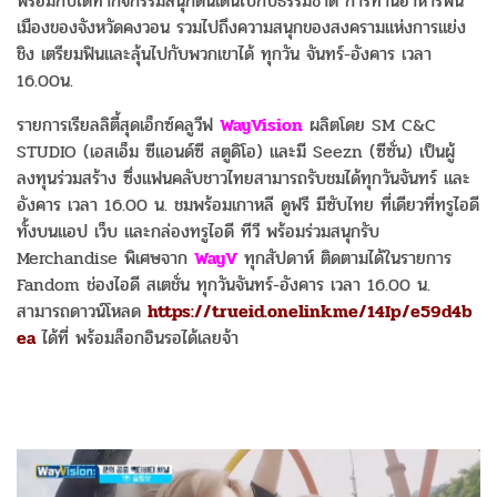
พร้อมกับได้ทำกิจกรรมสนุกตื่นเต้นไปกับธรรมชาติ การทานอาหารพื้น
เมืองของจังหวัดคงวอน รวมไปถึงความสนุกของสงครามแห่งการแย่ง
ชิง เตรียมฟินและลุ้นไปกับพวกเขาได้ ทุกวัน จันทร์-อังคาร เวลา
16.00น.
รายการเรียลลิตี้สุดเอ็กซ์คลูวีฟ
WayVision
ผลิตโดย SM C&C
STUDIO (เอสเอ็ม ซีแอนด์ซี สตูดิโอ) และมี Seezn (ซีซั่น) เป็นผู้
ลงทุนร่วมสร้าง ซึ่งแฟนคลับชาวไทยสามารถรับชมได้ทุกวันจันทร์ และ
อังคาร เวลา 16.00 น. ชมพร้อมเกาหลี ดูฟรี มีซับไทย ที่เดียวที่ทรูไอดี
ทั้งบนแอป เว็บ และกล่องทรูไอดี ทีวี พร้อมร่วมสนุกรับ
Merchandise พิเศษจาก
WayV
ทุกสัปดาห์ ติดตามได้ในรายการ
Fandom ช่องไอดี สเตชั่น ทุกวันจันทร์-อังคาร เวลา 16.00 น.
สามารถดาวน์โหลด
https://trueid.onelink.me/14Ip/e59d4b
ea
ได้ที่ พร้อมล็อกอินรอได้เลยจ้า