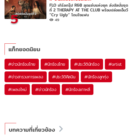
FLO เกิร์ลกรุ๊ป R&B สุดแซ่บแห่งยุค ส่งอัลบั้มชุด
ที่ 2 THERAPY AT THE CLUB พร้อมปล่อยเอ็มวี
5
“Cry Ugly” โดนใจแฟน
49
แท็กยอดนิยม
#
ข่าวนักร้องไทย
#
นักร้องไทย
#
ประวัตินักร้อง
#
artist
#
ข่าวสารวงการเพลง
#
ประวัติศิลปิน
#
นักร้องลูกทุ่ง
#
เพลงใหม่
#
ข่าวนักร้อง
#
นักร้องเกาหลี
บทความที่เกี่ยวข้อง