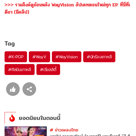
>>> รวมลิงค์ดูย้อนหลัง WayVision อัปเดทตอนใหม่ทุก EP. ที่นี่ที่เ
ดียว (มีคลิป)
Tag
#
K-POP
#
WayV
#
WayVision
#
นักร้องเกาหลี
#
ศิลปินเกาหลี
#
เรียลลิตี้
ยอดนิยมในตอนนี้
#
ข่าวเพลงไทย