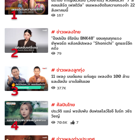
นราธิป กาญจนวัฒน์ (วงชาตรี) หวนคืนเวที “7 สี
คอนเสิร์ต เฟสติวัล” ขนเพลงฮิตในความทรงจำ 22
1
สิงหาคมนี้
167
#
ข่าวเพลงไทย
"ป๊อปเป้อ ชิไฮนิน BNK48" ขอบคุณทุกแรง
ซัพพอร์ต หลังคลิปเพลง "Shonichi" ถูกแชร์อีก
2
ครั้ง
79
#
ข่าวเพลงลูกทุ่ง
11 เพลง มนต์แคน แก่นคูน เพลงฮิต 100 ล้าน
และอัลบั้ม มาเด้อฝันเอย
3
37.7K
#
ศิลปินไทย
ประวัติ เนเน่ พรนับพัน อันฟอลโลว์ไอจี ไบร์ท วชิร
วิชญ์
4
70.6K
7
#
ข่าวเพลงต่างประเทศ