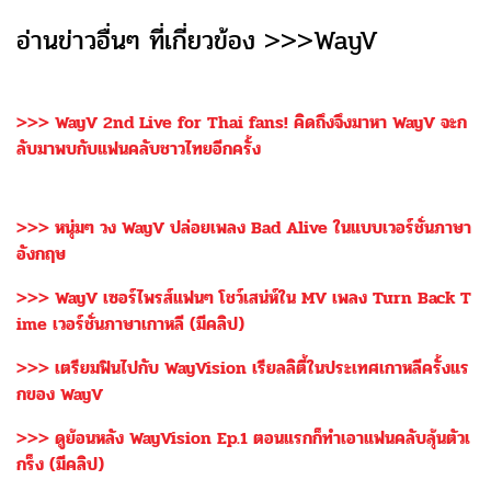
อ่านข่าวอื่นๆ ที่เกี่ยวข้อง >>>WayV
>>> WayV 2nd Live for Thai fans! คิดถึงจึงมาหา WayV จะก
ลับมาพบกับแฟนคลับชาวไทยอีกครั้ง
>>> หนุ่มๆ วง WayV ปล่อยเพลง Bad Alive ในแบบเวอร์ชั่นภาษา
อังกฤษ
>>> WayV เซอร์ไพรส์แฟนๆ โชว์เสน่ห์ใน MV เพลง Turn Back T
ime เวอร์ชั่นภาษาเกาหลี (มีคลิป)
>>> เตรียมฟินไปกับ WayVision เรียลลิตี้ในประเทศเกาหลีครั้งแร
กของ WayV
>>> ดูย้อนหลัง WayVision Ep.1 ตอนแรกก็ทำเอาแฟนคลับลุ้นตัวเ
กร็ง (มีคลิป)