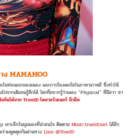
 วง MAMAMOO
งเธอในท่อนแรกของเพลง และการร้องคอรัสในภาษาเกาหลี ซึ่งทำให้
ไปจากเดิมจนรู้สึกได้ ใครที่อยากรู้ว่าเพลง “Physical” ที่มีฮวา ซา
งกันได้จาก TrueID โดยวอร์นเนอร์ มิวสิค
 เจาะลึกในมุมมองที่น่าสนใจ ติดตาม
Music.trueid.net
ได้อีก
อร่วมพูดคุยกันผ่านทาง
Line @TrueID