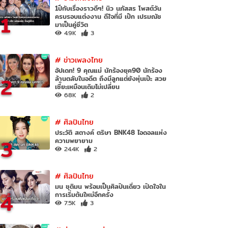
1ปีกับเรื่องราวดีๆ! นิว นภัสสร โพสต์วัน
1
ครบรอบแต่งงาน ดีใจที่มี เป๊ก เปรมณัช
มาเป็นคู่ชีวิต
4.9K
3
#
ข่าวเพลงไทย
อัปเดท! 9 คุณแม่ นักร้องยุค90 นักร้อง
2
ล้านตลับในอดีต ถึงมีลูกแต่ยังหุ่นเป๊ะ สวย
เซี๊ยะเหมือนเดิมไม่เปลี่ยน
68K
2
#
ศิลปินไทย
ประวัติ สตางค์ ตริษา BNK48 ไอดอลแห่ง
3
ความพยายาม
24.4K
2
#
ศิลปินไทย
มน ชุติมน พร้อมเป็นศิลปินเดี่ยว เปิดใจใน
4
การเริ่มต้นใหม่อีกครั้ง
7.5K
3