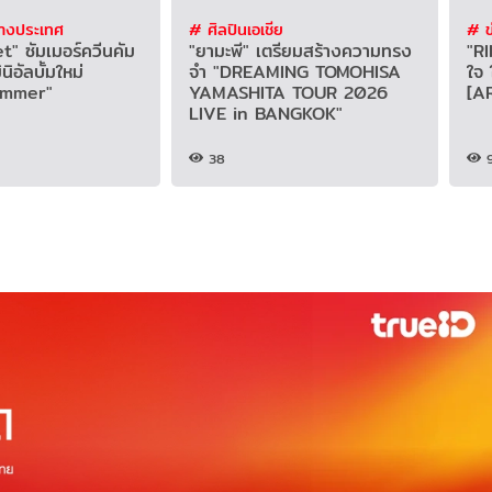
่างประเทศ
# ศิลปินเอเชีย
# ข
" ซัมเมอร์ควีนคัม
"ยามะพี" เตรียมสร้างความทรง
"R
นิอัลบั้มใหม่
จำ "DREAMING TOMOHISA
ใจ
ummer"
YAMASHITA TOUR 2026
[A
LIVE in BANGKOK"
38