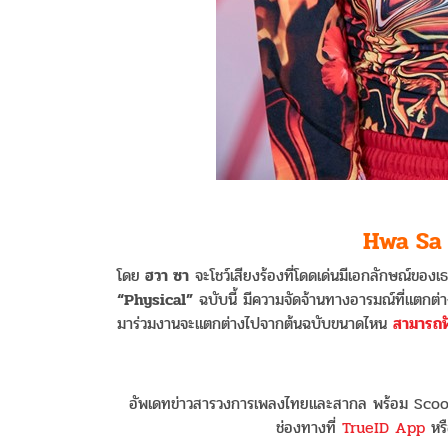
Hwa Sa
โดย
ฮวา ซา
จะโชว์เสียงร้องที่โดดเด่นมีเอกลักษณ์ขอ
“Physical”
ฉบับนี้ มีความจัดจ้านทางอารมณ์ที่แตกต่าง
มาร่วมงานจะแตกต่างไปจากต้นฉบับขนาดไหน
สามารถฟั
อัพเดทข่าวสารวงการเพลงไทยและสากล พร้อม Scoop
ช่องทางที่
TrueID App
หรื