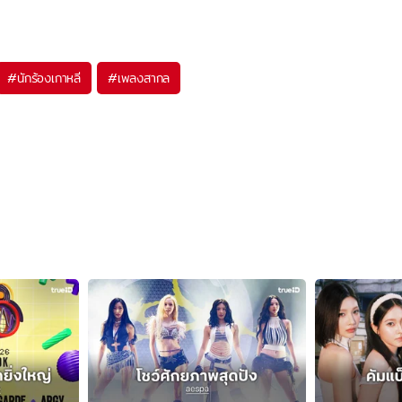
#
นักร้องเกาหลี
#
เพลงสากล