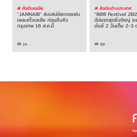
# ศิลปินเอเชีย
# ศิลปินต่างประเทศ
"JANNABI" ส่งเสน่ห์สะกดแฟน
"808 Festival 2026
เพลงทั่วเอเชีย ก่อนถึงคิว
อัปแรกสุดยิ่งใหญ่ ร
กรุงเทพ 16 ส.ค.นี้
มันส์ 2 วันเต็ม 2-3 ต.
24
50