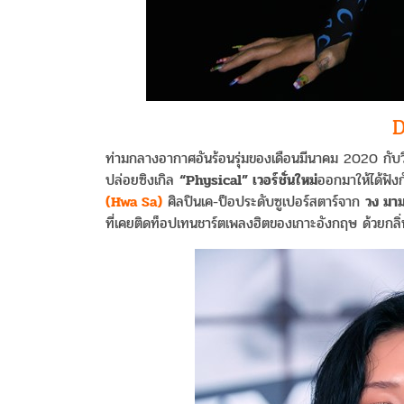
D
ท่ามกลางอากาศอันร้อนรุ่มของเดือนมีนาคม 2020 กับ
ปล่อยซิงเกิล
“Physical” เวอร์ชั่นใหม่
ออกมาให้ได้ฟังก
(Hwa Sa)
ศิลปินเค-ป็อประดับซูเปอร์สตาร์จาก
วง มา
ที่เคยติดท็อปเทนชาร์ตเพลงฮิตของเกาะอังกฤษ ด้วยกลิ