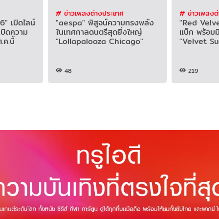
# ข่าวเพลงต่างประเทศ
# ข่าวเพลงต
" เปิดไลน์
"aespa" พิสูจน์ความทรงพลัง
"Red Velvet
ะเบิดความ
ในเทศกาลดนตรีสุดยิ่งใหญ่
แบ็ก พร้อมมิ
ค.นี้
"Lollapalooza Chicago"
"Velvet S
48
219