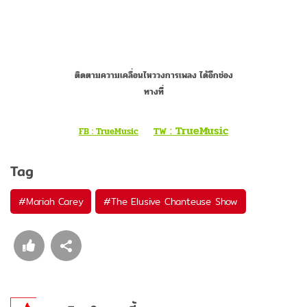
ติดตามความเคลื่อนไหววงการเพลง ได้อีกช่อง
ทางที่
: TrueMusic
FB : TrueMusic
TW
Tag
#
Mariah Carey
#
The Elusive Chanteuse Show