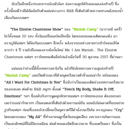
นับเป็นอีกหนึ่งประสบการณ์ระดับโลก ส่งความสุขให้กับคอเพลงส่งท้ายปี ซึ่ง
ครั้งนี้คอดีว่าส์ได้สัมผัสกับตัวแม่แห่งวงการ R&B ที่เต็มไปด้วยความทรงพลังของน้ำ
เสียงกันแบบสดๆ
“The Elusive Chanteuse Show”
ของ
“Mariah Carey”
(มารายห์ แครี่)
โชว์ทั้งหมด 20 รอบ ทั้งในเอเชียและโอเชียเนีย โดยเธอขนเพลงเด็ดเพลงดัง มา
ครวญให้แฟนๆ ได้ฟังกันแบบสดๆ อีกครั้ง หลังจากเธอห่างหายการทัวร์คอนเสิร์ต
มากว่า 4 ปี รวมไปถึงเพลงจากอัลบั้มใหม่ Me. I Am Mariah… The Elusive
Chanteuse แฟนๆ ชาวไทยชมเต็มอิ่มไปแล้วเมื่อวันที่ 30 ตุลาคม 2557 ที่ผ่านมา
แน่นอนว่าช่วงนี้มีทั้งเทศกาลฮาโลวีน แล้วก็ใกล้เทศกาลความสุขส่งท้ายปี
“Mariah Carey”
เลยเปิดตัวบนเวทีด้วยชุดคริสมาสตัวจิ๋วแสนน่ารัก พร้อมเพลง
“All I Want For Christmas Is You”
ซึ่งนับว่าเป็นเพลงเด็ดช่วงเทศกาลคริสมาส
ของเธอเลย ต่อด้วย R&B สนุกๆ ตั้งแต่
“Touch My Body, Shake It Off,
Emotions”
ฯลฯ ซึ่งสลับกับการพูดคุยทักทายแฟนๆ ชาวไทยของเธอ ต้องขอบอก
เลยว่าเธอน่ารักมากๆ เป็นคนตลกที่เต็มไปด้วยอารมณ์ขัน แถมยังไม่พลาดที่จะขอถ่าย
รูปกับแฟนๆ ก่อนที่เธอจะไปเปลี่ยนเป็นชุดราตรีสีดำนั่งบนเปียโน ครวญเพลง
“Cry”
โดยเฉพาะเพลง
“My All”
ที่ทำเอาคนดูกรี้ดกันจนสุดเสียง เพราะความไพเราะและ
เป็นเอกลักษณ์ที่ไม่มีใครเหมือน ต่อด้วยเพลงฮิตอีกมากมาย ที่เธอเตรียมมา ซึ่งเป็น