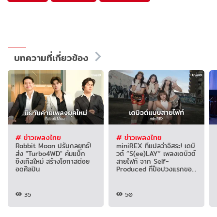
บทความที่เกี่ยวข้อง
# ข่าวเพลงไทย
# ข่าวเพลงไทย
Rabbit Moon ปรับกลยุทธ์!
miniREX ที่แปลว่าอิสระ! เดบิ
ส่ง "Turbo4WD" คัมแบ็ก
วต์ “S(ee)LAY” เพลงเดบิวต์
ซิงเกิลใหม่ สร้างโอกาสต่อย
สายไฟท์ จาก Self-
อดศิลปิน
Produced ทีป็อปวงแรกของ
ยุค!
35
50