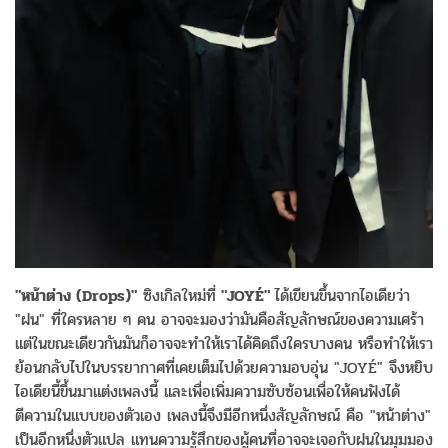
"หน้าต่าง (Drops)"
ซิงเกิลใหม่ที่
"JOYÉ"
ได้เขียนขึ้นจากไอเดียว่า
"ฝน" ที่ใครหลาย ๆ คน อาจจะมองว่ามันคือสัญลักษณ์ของความเศร้า
แต่ในขณะเดียวกันมันก็อาจจะทำให้เราได้คิดถึงใครบางคน หรือทำให้เรา
ย้อนกลับไปในบรรยากาศที่เคยเต็มไปด้วยความอบอุ่น "JOYÉ" จึงหยิบ
ไอเดียนี้ขึ้นมาแต่งเพลงนี้ และเพื่อเพิ่มความซับซ้อนเพื่อให้คนฟังได้
ตีความในแบบของตัวเอง เพลงนี้จึงมีอีกหนึ่งสัญลักษณ์ คือ "หน้าต่าง"
เป็นอีกหนึ่งตัวแปล แทนความรู้สึกของผู้คนที่อาจจะเจอกับฝนในมุมมอง