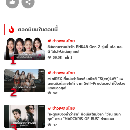
ยอดนิยมในตอนนี้
#
ข่าวเพลงไทย
อัปเดทความน่ารัก BNK48 Gen 2 รุ่นนี้ เก่ง และ
ดี โปรไฟล์เด่นทุกคน!
1
39.6K
1
#
ข่าวเพลงไทย
miniREX ที่แปลว่าอิสระ! เดบิวต์ “S(ee)LAY” เพ
ลงเดบิวต์สายไฟท์ จาก Self-Produced ทีป็อปวง
2
แรกของยุค!
50
#
ข่าวเพลงไทย
"เหตุผลของคำว่ารัก" ซิงเกิลใหม่จาก "ว่าน ธนก
ฤต" ชวน "MARCKRIS OF BUS" ร่วมแจม
3
37