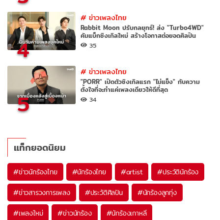
#
ข่าวเพลงไทย
Rabbit Moon ปรับกลยุทธ์! ส่ง "Turbo4WD"
คัมแบ็กซิงเกิลใหม่ สร้างโอกาสต่อยอดศิลปิน
4
35
#
ข่าวเพลงไทย
"PORR" เปิดตัวซิงเกิลแรก "ไม่แข็ง" กับความ
ตั้งใจที่จะทำแค่เพลงเดียวให้ดีที่สุด
5
34
แท็กยอดนิยม
#
ข่าวนักร้องไทย
#
นักร้องไทย
#
artist
#
ประวัตินักร้อง
#
ข่าวสารวงการเพลง
#
ประวัติศิลปิน
#
นักร้องลูกทุ่ง
#
เพลงใหม่
#
ข่าวนักร้อง
#
นักร้องเกาหลี