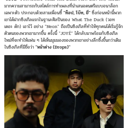
มากความสามารถกับสไตล์การทำเพลงที่นำเสนอดนตรีแบบอนาล็อก
เฉพาะตัว ประกอบด้วยสามเพื่อนซี้
"ท็อป, โบ๊ท, ยี่"
ซึ่งก่อนหน้านี้พวก
เขาได้ฝากซิงเกิลแรกในฐานะศิลปินของ What The Duck (วอท
เดอะ ดัก) เอาไว้ อย่าง "Neon" ถือเป็นซิงเกิลที่ทำให้ทุกคนได้เริ่มรู้จัก
ตัวตนของพวกเขามากขึ้น ครั้งนี้ "JOYÉ" ได้กลับมาพร้อมกับซิงเกิล
ใหม่ที่จะทำให้แฟน ๆ ได้เห็นมุมมองของพวกเขาอย่างลึกซึ้งขึ้นกว่าเดิม
ในซิงเกิลที่มีชื่อว่า
"หน้าต่าง (Drops)"