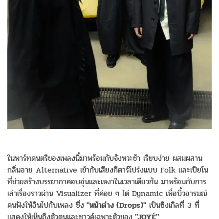
ในพาร์ทดนตรีของเพลงนี้มาพร้อมกับจังหวะช้า เรียบง่าย ผสมผสาน
กลิ่นอาย Alternative เข้ากับเสียงกีตาร์โปร่งแบบ Folk และเปียโน
ที่ช่วยสร้างบรรยากาศอบอุ่นและเหงาในเวลาเดียวกัน มาพร้อมกับการ
เล่าเรื่องราวผ่าน Visualizer ที่ค่อย ๆ ไต่ Dynamic เพื่อบิ้วอารมณ์
คนฟังให้อินไปกับเพลง ซึ่ง
"หน้าต่าง (Drops)"
เป็นซิงเกิลที่ 3 ที่
แสดงให้เห็นถึงตัวตนและซาวด์เฉพาะตัวของ
"JOYÉ"