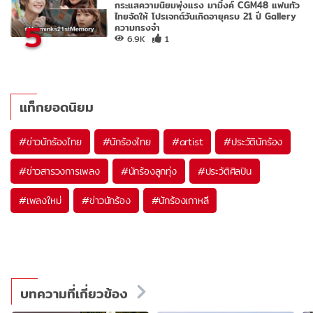
กระแสความนิยมพุ่งแรง มามิ้งค์ CGM48 แฟนทั่ว
ไทยจัดให้ โปรเจกต์วันเกิดอายุครบ 21 ปี Gallery
5
ความทรงจำ
6.9K
1
แท็กยอดนิยม
#
ข่าวนักร้องไทย
#
นักร้องไทย
#
artist
#
ประวัตินักร้อง
#
ข่าวสารวงการเพลง
#
นักร้องลูกทุ่ง
#
ประวัติศิลปิน
#
เพลงใหม่
#
ข่าวนักร้อง
#
นักร้องเกาหลี
บทความที่เกี่ยวข้อง