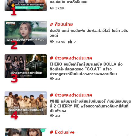
และอัลบั้ม มาเด้อฝันเอย
1
37.6K
#
ศิลปินไทย
ประวัติ เนเน่ พรนับพัน อันฟอลโลว์ไอจี ไบร์ท วชิร
วิชญ์
2
70.5K
7
#
ข่าวเพลงต่างประเทศ
F.HERO จับมือเกิร์ลกรุ๊ปมาเลเซีย DOLLA ส่ง
ซิงเกิลใหม่สุดสตรอง “G.O.A.T” สร้าง
3
ปรากฏการณ์ใหม่แห่งวงการเพลงอาเซียน
40
#
ข่าวเพลงต่างประเทศ
WHIB กลับมาสร้างสีสันรับซัมเมอร์ กับมินิอัลบั้มชุด
ที่ 2 CHERRY PIE พร้อมออกเดินทางค้นหาสีสันที่
4
เป็นตัวเอง
40
#
Exclusive