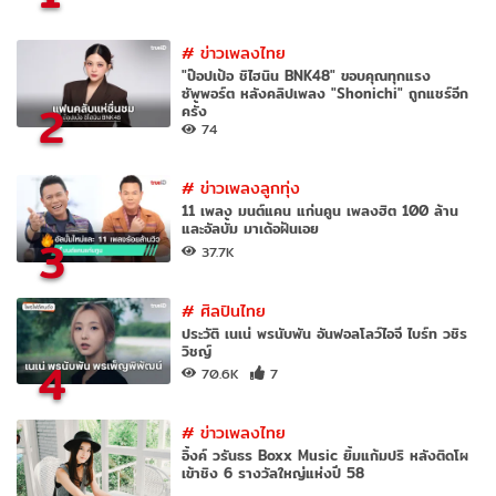
#
ข่าวเพลงไทย
"ป๊อปเป้อ ชิไฮนิน BNK48" ขอบคุณทุกแรง
ซัพพอร์ต หลังคลิปเพลง "Shonichi" ถูกแชร์อีก
2
ครั้ง
74
#
ข่าวเพลงลูกทุ่ง
11 เพลง มนต์แคน แก่นคูน เพลงฮิต 100 ล้าน
และอัลบั้ม มาเด้อฝันเอย
3
37.7K
#
ศิลปินไทย
ประวัติ เนเน่ พรนับพัน อันฟอลโลว์ไอจี ไบร์ท วชิร
วิชญ์
4
70.6K
7
#
ข่าวเพลงไทย
อิ้งค์ วรันธร Boxx Music ยิ้มแก้มปริ หลังติดโผ
เข้าชิง 6 รางวัลใหญ่แห่งปี 58