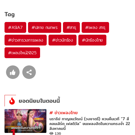
Tag
#
ASIA7
#
ปลาย กนกพร
#
สาธุ
#
เพลง สาธุ
#
ข่าวสารวงการเพลง
#
ข่าวนักร้อง
#
นักร้องไทย
#
เพลงใหม่2025
ยอดนิยมในตอนนี้
#
ข่าวเพลงไทย
นราธิป กาญจนวัฒน์ (วงชาตรี) หวนคืนเวที “7 สี
คอนเสิร์ต เฟสติวัล” ขนเพลงฮิตในความทรงจำ 22
1
สิงหาคมนี้
136