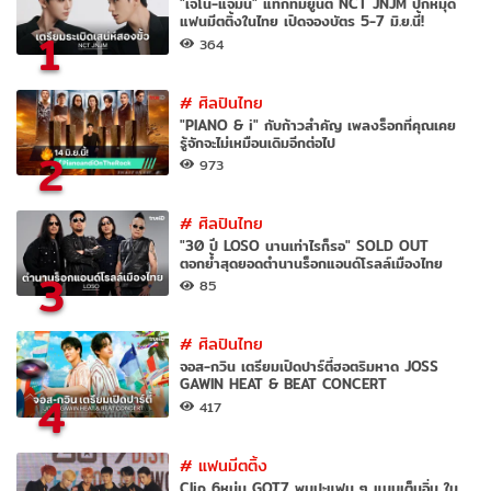
"เจโน่-แจมิน" แท็กทีมยูนิต NCT JNJM ปักหมุด
แฟนมีตติ้งในไทย เปิดจองบัตร 5-7 มิ.ย.นี้!
1
364
#
ศิลปินไทย
"PIANO & i" กับก้าวสำคัญ เพลงร็อกที่คุณเคย
รู้จักจะไม่เหมือนเดิมอีกต่อไป
2
973
#
ศิลปินไทย
"30 ปี LOSO นานเท่าไรก็รอ" SOLD OUT
ตอกย้ำสุดยอดตำนานร็อกแอนด์โรลล์เมืองไทย
3
85
#
ศิลปินไทย
จอส-กวิน เตรียมเปิดปาร์ตี้ฮอตริมหาด JOSS
GAWIN HEAT & BEAT CONCERT
4
417
#
แฟนมีตติ้ง
Clip 6หนุ่ม GOT7 พบปะแฟน ๆ แบบเต็มอิ่ม ใน