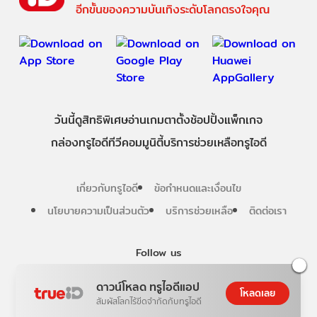
อีกขั้นของความบันเทิงระดับโลกตรงใจคุณ
วันนี้
ดู
สิทธิพิเศษ
อ่าน
เกม
ตาตั้ง
ช้อปปิ้ง
แพ็กเกจ
กล่องทรูไอดีทีวี
คอมมูนิตี้
บริการช่วยเหลือทรูไอดี
เกี่ยวกับทรูไอดี
ข้อกำหนดและเงื่อนไข
นโยบายความเป็นส่วนตัว
บริการช่วยเหลือ
ติดต่อเรา
Follow us
ดาวน์โหลด ทรูไอดีแอป
โหลดเลย
สัมผัสโลกไร้ขีดจำกัดกับทรูไอดี
Copyright © True Digital Group Company Limited.