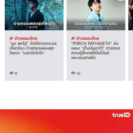
# ข่าวเพลงไทย
# ข่าวเพลงไทย
"บูม สหรัฐ" จัดให้ตามกระแส
"PORCH PATHASETH" ส่ง
เรียกร้อง ถ่ายทอดเพลงสุด
เพลง "เก็บมันเอาไว้" ถ่ายทอด
ไพเราะ "บอกรักในใจ"
ความรู้สึกคนที่เป็นได้แค่
พระรองสายซับ
8
12