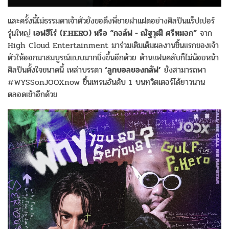
และครั้งนี้ไม่ธรรมดาเจ้าตัวยังขอดึงพี่ชายฝาแฝดอย่างศิลปินแร็ปเปอร์
รุ่นใหญ่
เอฟฮีโร่ (F.HERO) หรือ “กอล์ฟ - ณัฐวุฒิ ศรีหมอก”
จาก
High Cloud Entertainment มาร่วมเติมเต็มผลงานชิ้นแรกของเจ้า
ตัวให้ออกมาสมบูรณ์แบบมากยิ่งขึ้นอีกด้วย ด้านแฟนคลับก็ไม่น้อยหน้า
ศิลปินตั้งใจขนาดนี้ เหล่าบรรดา
‘ลูกบอลของกลัฟ’
ยังสามารถพา
#WYSSonJOOXnow ขึ้นเทรนอันดับ 1 บนทวิตเตอร์ได้ยาวนาน
ตลอดเช้าอีกด้วย