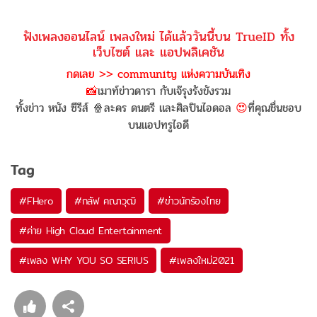
ฟังเพลงออนไลน์ เพลงใหม่ ได้แล้ววันนี้บน TrueID ทั้ง
เว็บไซต์ และ แอปพลิเคชัน
กดเลย >> community แห่งความบันเทิง
📸
เมาท์ข่าวดารา กับเจ๊รุงรังขังรวม
ทั้งข่าว หนัง ซีรีส์ 🍿ละคร ดนตรี และศิลปินไอดอล
😍
ที่คุณชื่นชอบ
บนแอปทรูไอดี
Tag
#
FHero
#
กลัฟ คณาวุฒิ
#
ข่าวนักร้องไทย
#
ค่าย High Cloud Entertainment
#
เพลง WHY YOU SO SERIUS
#
เพลงใหม่2021