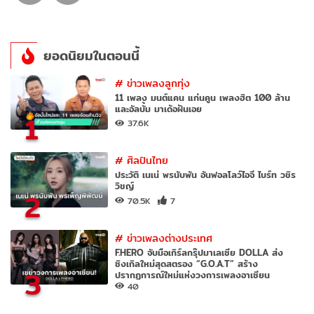
ยอดนิยมในตอนนี้
#
ข่าวเพลงลูกทุ่ง
11 เพลง มนต์แคน แก่นคูน เพลงฮิต 100 ล้าน
และอัลบั้ม มาเด้อฝันเอย
1
37.6K
#
ศิลปินไทย
ประวัติ เนเน่ พรนับพัน อันฟอลโลว์ไอจี ไบร์ท วชิร
วิชญ์
2
70.5K
7
#
ข่าวเพลงต่างประเทศ
F.HERO จับมือเกิร์ลกรุ๊ปมาเลเซีย DOLLA ส่ง
ซิงเกิลใหม่สุดสตรอง “G.O.A.T” สร้าง
3
ปรากฏการณ์ใหม่แห่งวงการเพลงอาเซียน
40