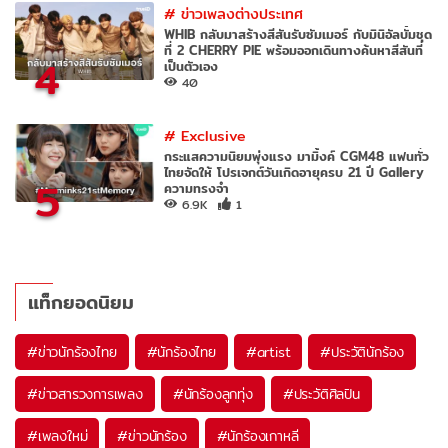
#
ข่าวเพลงต่างประเทศ
WHIB กลับมาสร้างสีสันรับซัมเมอร์ กับมินิอัลบั้มชุด
ที่ 2 CHERRY PIE พร้อมออกเดินทางค้นหาสีสันที่
4
เป็นตัวเอง
40
#
Exclusive
กระแสความนิยมพุ่งแรง มามิ้งค์ CGM48 แฟนทั่ว
ไทยจัดให้ โปรเจกต์วันเกิดอายุครบ 21 ปี Gallery
5
ความทรงจำ
6.9K
1
แท็กยอดนิยม
#
ข่าวนักร้องไทย
#
นักร้องไทย
#
artist
#
ประวัตินักร้อง
#
ข่าวสารวงการเพลง
#
นักร้องลูกทุ่ง
#
ประวัติศิลปิน
#
เพลงใหม่
#
ข่าวนักร้อง
#
นักร้องเกาหลี