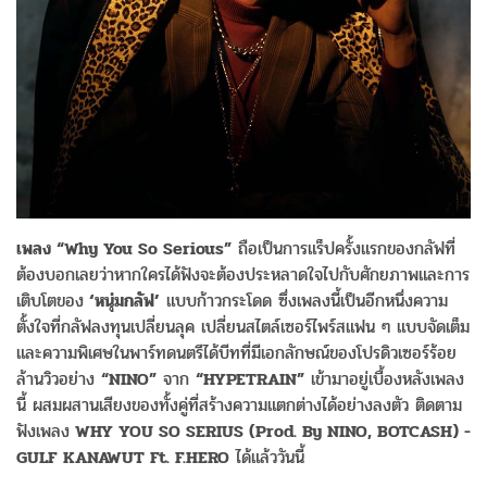
เพลง “Why You So Serious”
ถือเป็นการแร็ปครั้งแรกของกลัฟที่
ต้องบอกเลยว่าหากใครได้ฟังจะต้องประหลาดใจไปกับศักยภาพและการ
เติบโตของ
‘หนุ่มกลัฟ’
แบบก้าวกระโดด ซึ่งเพลงนี้เป็นอีกหนึ่งความ
ตั้งใจที่กลัฟลงทุนเปลี่ยนลุค เปลี่ยนสไตล์เซอร์ไพร์สแฟน ๆ แบบจัดเต็ม
และความพิเศษในพาร์ทดนตรีได้บีทที่มีเอกลักษณ์ของโปรดิวเซอร์ร้อย
ล้านวิวอย่าง
“NINO”
จาก
“HYPETRAIN”
เข้ามาอยู่เบื้องหลังเพลง
นี้ ผสมผสานเสียงของทั้งคู่ที่สร้างความแตกต่างได้อย่างลงตัว ติดตาม
ฟังเพลง
WHY YOU SO SERIUS (Prod. By NINO, BOTCASH) -
GULF KANAWUT Ft. F.HERO
ได้แล้ววันนี้