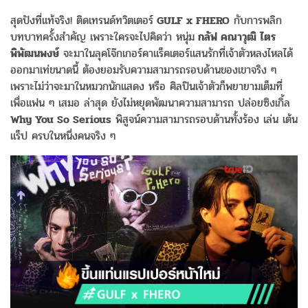
สุดปังที่แท้จริง! ติดเทรนด์ทวิตเตอร์
GULF x FHERO
กับการพลิก
บทบาทครั้งสำคัญ เพราะใครจะไปคิดว่า หนุ่ม
กลัฟ คณาวุฒิ ไตร
พิพัฒนพงษ์
จะมาในลุคโจ๊กเกอร์คาแร็คเตอร์แสนรักที่เจ้าตัวหลงไหลได้
ออกมาเท่ขนาดนี้ ต้องยอมรับความสามารถรอบด้านของเขาจริง ๆ
เพราะไม่ว่าจะมาในหมวกนักแสดง หรือ ศิลปินเจ้าตัวก็พยายามเต็มที่
เพื่อแฟน ๆ เสมอ ล่าสุด ยังไม่หยุดพัฒนาความสามารถ ปล่อยซิงเกิ้ล
Why You So Serious
พิสูจน์ความสามารถรอบด้านทั้งร้อง เล่น เต้น
แร็ป ครบในหนึ่งคนจริง ๆ