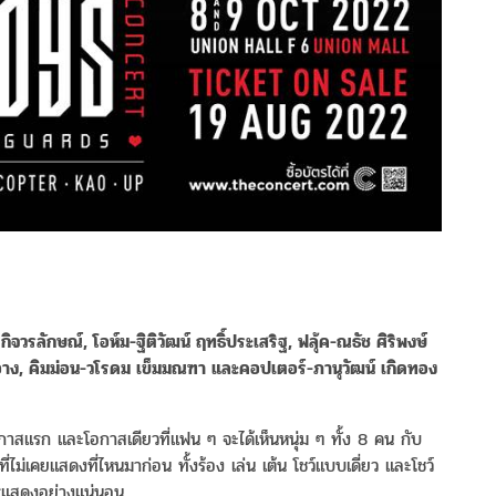
กิจวรลักษณ์, โอห์ม-ฐิติวัฒน์ ฤทธิ์ประเสริฐ, ฟลุ้ค-ณธัช ศิริพงษ์
สำอาง, คิมม่อน-วโรดม เข็มมณฑา และคอปเตอร์-ภานุวัฒน์ เกิดทอง
นโอกาสแรก และโอกาสเดียวที่แฟน ๆ จะได้เห็นหนุ่ม ๆ ทั้ง 8 คน กับ
คยแสดงที่ไหนมาก่อน ทั้งร้อง เล่น เต้น โชว์แบบเดี่ยว และโชว์
รแสดงอย่างแน่นอน