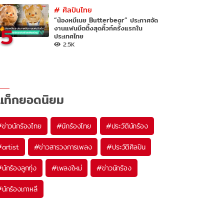
#
ศิลปินไทย
“น้องหมีเนย Butterbear” ประกาศจัด
5
งานแฟนมีตติ้งสุดคิ้วท์ครั้งแรกใน
ประเทศไทย
2.5K
แท็กยอดนิยม
#
ข่าวนักร้องไทย
#
นักร้องไทย
#
ประวัตินักร้อง
#
artist
#
ข่าวสารวงการเพลง
#
ประวัติศิลปิน
#
นักร้องลูกทุ่ง
#
เพลงใหม่
#
ข่าวนักร้อง
#
นักร้องเกาหลี