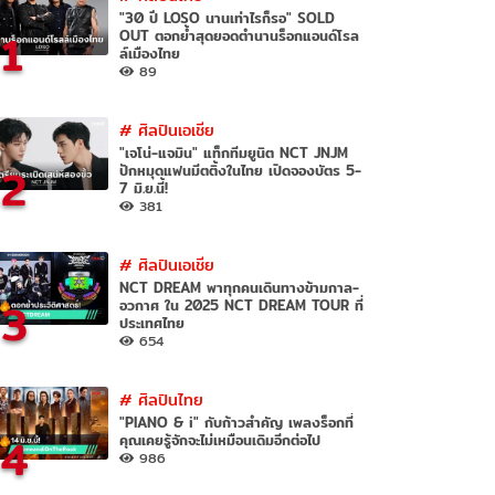
"30 ปี LOSO นานเท่าไรก็รอ" SOLD
1
OUT ตอกย้ำสุดยอดตำนานร็อกแอนด์โรล
ล์เมืองไทย
89
#
ศิลปินเอเชีย
"เจโน่-แจมิน" แท็กทีมยูนิต NCT JNJM
2
ปักหมุดแฟนมีตติ้งในไทย เปิดจองบัตร 5-
7 มิ.ย.นี้!
381
#
ศิลปินเอเชีย
NCT DREAM พาทุกคนเดินทางข้ามกาล-
3
อวกาศ ใน 2025 NCT DREAM TOUR ที่
ประเทศไทย
654
#
ศิลปินไทย
"PIANO & i" กับก้าวสำคัญ เพลงร็อกที่
4
คุณเคยรู้จักจะไม่เหมือนเดิมอีกต่อไป
986