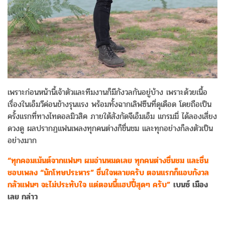
เพราะก่อนหน้านี้เจ้าตัวและทีมงานก็มีกังวลกันอยู่บ้าง เพราะด้วยเนื้อ
เรื่องในเอ็มวีค่อนข้างรุนแรง พร้อมทั้งฉากเลิฟซีนที่ดุเดือด โดยถือเป็น
ครั้งแรกที่ทางไทดอลมิวสิค ภายใต้สังกัดจีเอ็มเอ็ม แกรมมี่ ได้ลองเสี่ยง
ดวงดู ผลปรากฏแฟนเพลงทุกคนต่างก็ชื่นชม และทุกอย่างก็ลงตัวเป็น
อย่างมาก
“ทุกคอมเม้นต์จากแฟนๆ ผมอ่านหมดเลย ทุกคนต่างชื่นชม และชื่น
ชอบเพลง “นักโทษประหาร” ชื่นใจหลายครับ ตอนแรกก็แอบกังวล
กลัวแฟนๆ จะไม่ประทับใจ แต่ตอนนี้แฮปปี้สุดๆ ครับ”
เบนซ์ เมือง
เลย กล่าว