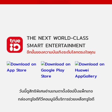
THE NEXT WORLD-CLASS
SMART ENTERTAINMENT
อีกขั้นของความบันเทิงระดับโลกตรงใจคุณ
วันนี้
ดู
สิทธิพิเศษ
อ่าน
เกม
ตาตั้ง
ช้อปปิ้ง
แพ็กเกจ
กล่องทรูไอดีทีวี
คอมมูนิตี้
บริการช่วยเหลือทรูไอดี