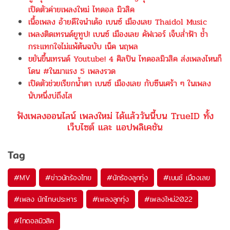
เปิดตัวค่ายเพลงใหม่ ไทดอล มิวสิค
เนื้อเพลง อ้ายดีใจนำเด้อ เบนซ์ เมืองเลย Thaidol Music
เพลงติดเทรนด์ยูทูป! เบนซ์ เมืองเลย คัฟเวอร์ เจ็บส่ำฟ้า ช้ำ
กระแทกใจไม่แพ้ต้นฉบับ เน็ค นฤพล
ขยันขึ้นเทรนด์ Youtube! 4 ศิลปิน ไทดอลมิวสิค ส่งเพลงไหนก็
โดน #ในมาแรง 5 เพลงรวด
เปิดตัวช่วยเรียกน้ำตา เบนซ์ เมืองเลย กับซีนเศร้า ๆ ในเพลง
นับหนึ่งบ่ถึงไส
ฟังเพลงออนไลน์ เพลงใหม่ ได้แล้ววันนี้บน TrueID ทั้ง
เว็บไซต์ และ แอปพลิเคชัน
Tag
#
MV
#
ข่าวนักร้องไทย
#
นักร้องลูกทุ่ง
#
เบนซ์ เมืองเลย
#
เพลง นักโทษประหาร
#
เพลงลูกทุ่ง
#
เพลงใหม่2022
#
ไทดอลมิวสิค