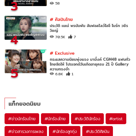
3
58
#
ศิลปินไทย
ประวัติ เนเน่ พรนับพัน อันฟอลโลว์ไอจี ไบร์ท วชิร
วิชญ์
4
70.5K
7
#
Exclusive
กระแสความนิยมพุ่งแรง มามิ้งค์ CGM48 แฟนทั่ว
ไทยจัดให้ โปรเจกต์วันเกิดอายุครบ 21 ปี Gallery
5
ความทรงจำ
6.8K
1
แท็กยอดนิยม
#
ข่าวนักร้องไทย
#
นักร้องไทย
#
ประวัตินักร้อง
#
artist
#
ข่าวสารวงการเพลง
#
นักร้องลูกทุ่ง
#
ประวัติศิลปิน