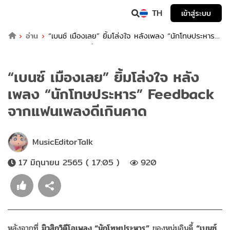
TH
เข้าสู่ระบบ
อ่าน
“เบนซ์ เมืองเลย” ยิ้มโล่งใจ หลังเพลง “นักโทษประหาร”
Feedback จากแฟนเพลงดีเกินคาด
“เบนซ์ เมืองเลย” ยิ้มโล่งใจ หลัง
เพลง “นักโทษประหาร” Feedback
จากแฟนเพลงดีเกินคาด
MusicEditorTalk
17 มิถุนายน 2565 ( 17:05 )
920
หลังจากที่
มิวสิกวิดีโอเพลง “นักโทษประหาร”
ของหนุ่มอินดี้
“เบนซ์