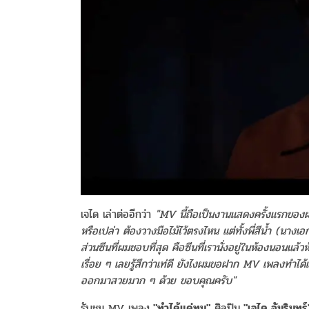
เจได เล่าต่ออีกว่า
"MV นี้ถือเป็นงานแสดงครั้งแรกของผม
หรือเปล่า ต้องวางมือไม้ไว้ตรงไหน แต่ทั้งพี่สีน้ำ (น
ส่วนซีนที่ผมชอบที่สุด คือซีนที่เรานั่งอยู่ในห้องนอนแล้วห้
เรื่อย ๆ เลยรู้สึกว่าเท่ดี ยังไงผมขอฝาก MV เพลงทำ
ออกมาสวยมาก ๆ ด้วย ขอบคุณครับ"
รับชม MV เพลง
"ทำได้แค่ทน"
ศิลปิน
"เจได อัมรินทร