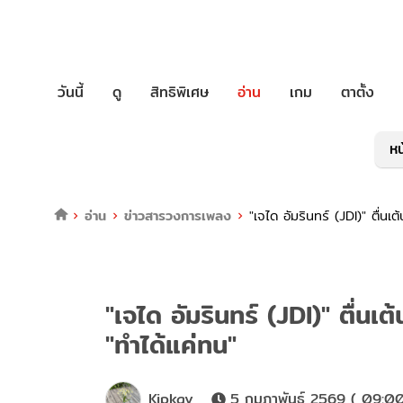
วันนี้
ดู
สิทธิพิเศษ
อ่าน
เกม
ตาตั้ง
หน
อ่าน
ข่าวสารวงการเพลง
"เจได อัมรินทร์ (JDI)" ตื่
"เจได อัมรินทร์ (JDI)" ตื่
"ทำได้แค่ทน"
Kipkay
5 กุมภาพันธ์ 2569 ( 09:00