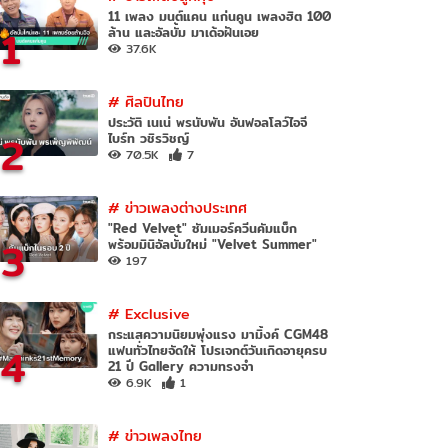
11 เพลง มนต์แคน แก่นคูน เพลงฮิต 100
1
ล้าน และอัลบั้ม มาเด้อฝันเอย
37.6K
#
ศิลปินไทย
ประวัติ เนเน่ พรนับพัน อันฟอลโลว์ไอจี
2
ไบร์ท วชิรวิชญ์
70.5K
7
#
ข่าวเพลงต่างประเทศ
"Red Velvet" ซัมเมอร์ควีนคัมแบ็ก
3
พร้อมมินิอัลบั้มใหม่ "Velvet Summer"
197
#
Exclusive
กระแสความนิยมพุ่งแรง มามิ้งค์ CGM48
4
แฟนทั่วไทยจัดให้ โปรเจกต์วันเกิดอายุครบ
21 ปี Gallery ความทรงจำ
6.9K
1
#
ข่าวเพลงไทย