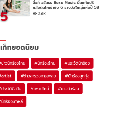
อิ้งค์ วรันธร Boxx Music ยิ้มแก้มปริ
หลังติดโผเข้าชิง 6 รางวัลใหญ่แห่งปี 58
5
2.6K
แท็กยอดนิยม
#
ข่าวนักร้องไทย
#
นักร้องไทย
#
ประวัตินักร้อง
#
artist
#
ข่าวสารวงการเพลง
#
นักร้องลูกทุ่ง
#
ประวัติศิลปิน
#
เพลงใหม่
#
ข่าวนักร้อง
#
นักร้องเกาหลี