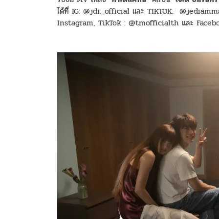
ได้ที่ IG: @jdi._official และ TIKTOK: @jediam
Instagram, TikTok : @tmofficialth และ Face