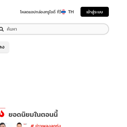
TH
เข้าสู่ระบบ
โหลดแอป
กล่องทรูไอดี ทีวี
พลง
ยอดนิยมในตอนนี้
#
ข่าวเพลงลูกทุ่ง