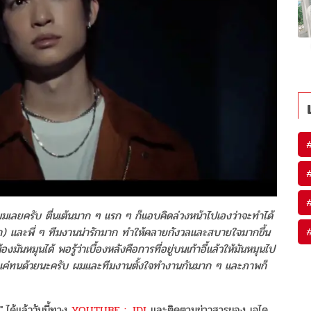
เลยครับ ตื่นเต้นมาก ๆ แรก ๆ ก็แอบคิดล่วงหน้าไปเองว่าจะทำได้
างเอก) และพี่ ๆ ทีมงานน่ารักมาก ทำให้คลายกังวลและสบายใจมากขึ้น
องมันหมุนได้ พอรู้ว่าเบื้องหลังคือการที่อยู่บนเก้าอี้แล้วให้มันหมุนไป
ได้แค่ทนด้วยนะครับ ผมและทีมงานตั้งใจทำงานกันมาก ๆ และภาพก็
์"
ได้แล้ววันนี้ทาง
YOUTUBE : JDI
และติดตามข่าวสารของ เจได