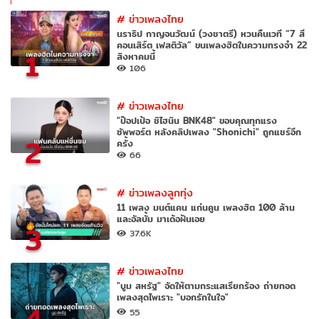
#
ข่าวเพลงไทย
นราธิป กาญจนวัฒน์ (วงชาตรี) หวนคืนเวที “7 สี
คอนเสิร์ต เฟสติวัล” ขนเพลงฮิตในความทรงจำ 22
1
สิงหาคมนี้
106
#
ข่าวเพลงไทย
"ป๊อปเป้อ ชิไฮนิน BNK48" ขอบคุณทุกแรง
ซัพพอร์ต หลังคลิปเพลง "Shonichi" ถูกแชร์อีก
2
ครั้ง
66
#
ข่าวเพลงลูกทุ่ง
11 เพลง มนต์แคน แก่นคูน เพลงฮิต 100 ล้าน
และอัลบั้ม มาเด้อฝันเอย
3
37.6K
#
ข่าวเพลงไทย
"บูม สหรัฐ" จัดให้ตามกระแสเรียกร้อง ถ่ายทอด
เพลงสุดไพเราะ "บอกรักในใจ"
4
55