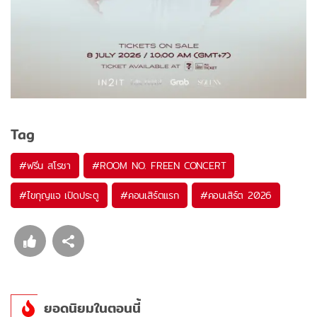
Tag
#
ฟรีน สโรชา
#
ROOM NO. FREEN CONCERT
#
ไขกุญแจ เปิดประตู
#
คอนเสิร์ตแรก
#
คอนเสิร์ต 2026
ยอดนิยมในตอนนี้