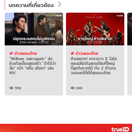
บทความที่เกี่ยวข้อง
# ข่าวเพลงไทย
# ข่าวเพลงไทย
"William Jakrapatr" ส่ง
ห้ามพลาด! คาราบาว X โลโซ
ซิงเกิลเดี่ยวสุดเศร้า "จำได้ว่า
คอนเสิร์ตในสเตเดียมที่ใหญ่
ลืม" คว้า "ฟรีน สโรชา" เล่น
ที่สุดในภาคใต้ กับ 2 ตำนาน
MV
วงดนตรีที่ดีที่สุดของไทย
556
166