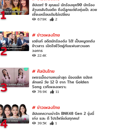
อัปเดท! 9 คุณแม่ นักร้องยุค90 นักร้อง
1
ล้านตลับในอดีต ถึงมีลูกแต่ยังหุ่นเป๊ะ สวย
เซี๊ยะเหมือนเดิมไม่เปลี่ยน
67.9K
2
#
ข่าวเพลงไทย
เตชินท์ อดีตนักร้องดัง โต้! เป็นหนูตกถัง
2
ข้าวสาร เปิดใจชีวิตคู่กับแฟนสาวนอก
วงการ
22.4K
#
ศิลปินไทย
เพชรเม็ดงามคนล่าสุด น้องอลิศ ธนัชศ
3
ลักษณ์ วัย 12 ปี จาก The Golden
Song เวทีเพลงเพราะ
76.9K
11
#
ข่าวเพลงไทย
อัปเดทความน่ารัก BNK48 Gen 2 รุ่นนี้
4
เก่ง และ ดี โปรไฟล์เด่นทุกคน!
39.5K
1