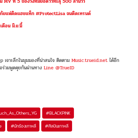
V ที่ 5 ของวงที่มียอดวิวทะลุ 500 ล้านวิว
ดภัยแห่ติดแฮชแท็ก #ProtectLisa จนติดเทรนด์
อน มิ.ย.นี้
 เจาะลึกในมุมมองที่น่าสนใจ ติดตาม
Music.trueid.net
ได้อีก
อร่วมพูดคุยกันผ่านทาง
Line @TrueID
Much_As_Others_YG
#
BLACKPINK
e
#
นักร้องเกาหลี
#
ศิลปินเกาหลี