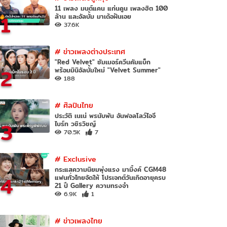
11 เพลง มนต์แคน แก่นคูน เพลงฮิต 100
1
ล้าน และอัลบั้ม มาเด้อฝันเอย
37.6K
#
ข่าวเพลงต่างประเทศ
"Red Velvet" ซัมเมอร์ควีนคัมแบ็ก
2
พร้อมมินิอัลบั้มใหม่ "Velvet Summer"
188
#
ศิลปินไทย
ประวัติ เนเน่ พรนับพัน อันฟอลโลว์ไอจี
3
ไบร์ท วชิรวิชญ์
70.5K
7
#
Exclusive
กระแสความนิยมพุ่งแรง มามิ้งค์ CGM48
4
แฟนทั่วไทยจัดให้ โปรเจกต์วันเกิดอายุครบ
21 ปี Gallery ความทรงจำ
6.9K
1
#
ข่าวเพลงไทย