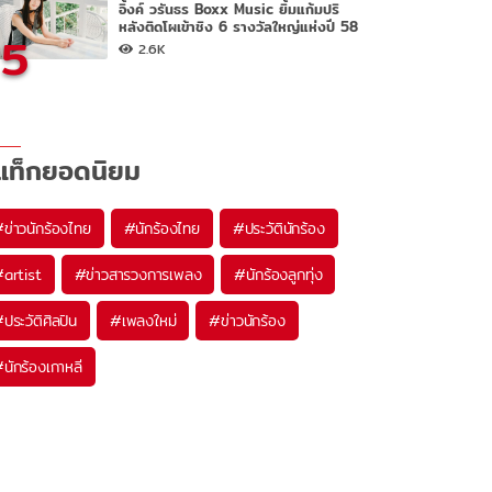
อิ้งค์ วรันธร Boxx Music ยิ้มแก้มปริ
หลังติดโผเข้าชิง 6 รางวัลใหญ่แห่งปี 58
5
2.6K
แท็กยอดนิยม
#
ข่าวนักร้องไทย
#
นักร้องไทย
#
ประวัตินักร้อง
#
artist
#
ข่าวสารวงการเพลง
#
นักร้องลูกทุ่ง
#
ประวัติศิลปิน
#
เพลงใหม่
#
ข่าวนักร้อง
#
นักร้องเกาหลี