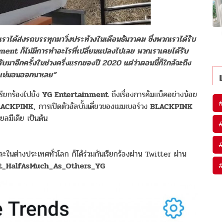
้ว เราได้ส่งรถบรรทุกมาวิ่งประท้วงในเดือนธันวาคม ซึ่งพวกเราได้รับ
nt ก็ไม่มีการทำอะไรที่เปลี่ยนแปลงไปเลย พวกเราเคยได้รับ
อีกครั้งในช่วงครึ่งแรกของปี 2020 แต่ว่าตอนนี้ก็ใกล้จะถึง
ที่แน่นอนออกมาเลย”
เรียกร้องไปยัง
YG Entertainment
ถึงเรื่องการคัมแบ็คอย่างน้อย
ACKPINK
, การเปิดตัวอัลบั้มเดี่ยวของเมมเบอร์วง
BLACKPINK
ยลมีเดีย เป็นต้น
ละในต่างประเทศทั่วโลก ก็ได้ร่วมกันเรียกร้องผ่าน Twitter ผ่าน
t_HalfAsMuch_As_Others_YG