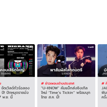
ย
# ข่าวเพลงต่างประเทศ
# ศ
ัดเวิลด์ทัวร์ฉลอง
"U-KNOW" คัมแบ็กส่งซิงเกิล
JA
ปี! ปักหมุดราชมัง
ใหม่ ‘Time’s Tickin’’ พร้อมบุก
ฟิน
 พ.ย. นี้
ไทย ส.ค. นี้!
ครั