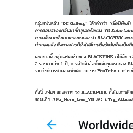
กลุ่มแฟนคลับ
“DC Gallery”
ได้กล่าวว่า
“เมื่อปีที่แล
การตอบสนองกลับมาที่คลุมเครือและ YG Entertainme
การแจ้งจากตัวแทนของพวกเขาว่า BLACKPINK จะกลับมา
กำหนดแล้ว ซึ่งทางค่ายก็ยังไม่มีการยืนยันวันคัมแบ็ค
นอกจากนี้ กลุ่มแฟนคลับของ
BLACKPINK
ก็ได้มีการ
2 รอบภายใน 1 ปี, การเปิดตัวอัลบั้มเต็มชุดแรกของ
BL
รวมถึงมีการทำคอนเท้นต์ต่างๆ บน
YouTube
และโซเชี
ทั้งนี้ แฟนๆ ของสาวๆ วง
BLACKPINK
ทั้งในเกาหลีแ
แฮชแท็ก
#No_More_Lies_YG
และ
#Try_AtLeas