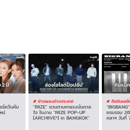
# ข่าวเพลงต่างประเทศ
# ศิลปินเอเชี
ร์ควีนคัม
"RIIZE" ชวนตามหาแรงบันดาล
"BIGBANG" จ
หม่
ใจ ในงาน "RIIZE POP-UP
ครบรอบ 20 
[ARCHIIVE²] in BANGKOK"
คลาฯ วันที่ 7