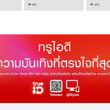
85
157