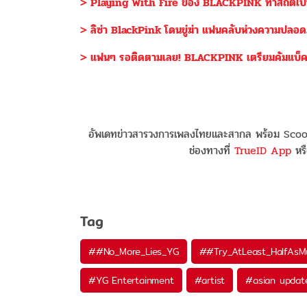
> Playing With Fire ของ BLACKPINK ทำสถิติเป็น M
> ลิซ่า BlackPink โดนขู่ฆ่า แฟนคลับห่วงความปลอ
> แฟนๆ รอติดตามเลย! BLACKPINK เตรียมคัมแบ็คเดื
อัพเดทข่าวสารวงการเพลงไทยและสากล พร้อม Scoop
ช่องทางที่
TrueID App
หรื
Tag
#
#No_More_Lies_YG
#
#Try_AtLeast_HalfAs
#
YG Entertainment
#
artist
#
asian updat