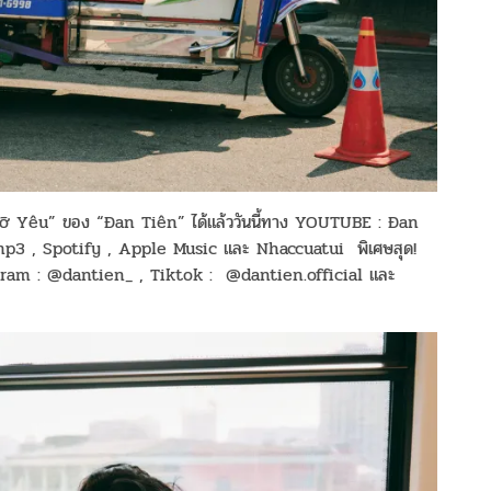
“Lỡ Yêu” ของ “Đan Tiên” ได้แล้ววันนี้ทาง YOUTUBE : Đan
p3 , Spotify , Apple Music และ Nhaccuatui พิเศษสุด!
agram : @dantien_ , Tiktok : @dantien.official และ