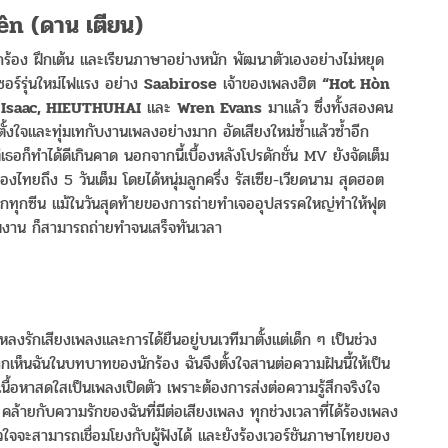
ên (ดาน เตียน)
ึกร้อง ฝึกเต้น และเรียนภาษาอย่างหนัก พัฒนาตัวเองอย่างไม่หยุด
ซอร์รุ่นใหม่ไฟแรง อย่าง
Saabirose
เจ้าของเพลงฮิต
“
Hot Hòn
ง
Isaac, HIEUTHUHAI
และ
Wren Evans
มาแล้ว ซึ่งทั้งสองคน
ตั้งใจและทุ่มเทกับงานเพลงอย่างมาก อัดเสียงใหม่ซ้ำแล้วซ้ำอีก
ต่เธอก็ทำได้ดีเกินคาด นอกจากนี้เบื้องหลังโปรดักชั่น MV ยังจัดเต็ม
องไทยถึง 5 วันเต็ม โดยได้หนุ่มลูกครึ่ง รัสเซีย-เวียดนาม สุดฮอต
ุกซีน แม้ในวันสุดท้ายของการถ่ายทำเจออุปสรรคใหญ่ทำให้ฟุต
มงาน ก็สามารถถ่ายทำจนเสร็จทันเวลา
ลงรักเสียงเพลงและการได้ยืนอยู่บนเวทีมาตั้งแต่เด็ก ๆ เป็นช่วง
ากเห็นฉันในบทบาทของนักร้อง ฉันจึงตั้งใจสานต่อความฝันนี้ให้เป็น
เนื้อหาสดใสเป็นเพลงเปิดตัว เพราะต้องการส่งต่อความรู้สึกจริงใจ
คล้ายกับความรักของฉันที่มีต่อเสียงเพลง ทุกช่วงเวลาที่ได้ร้องเพลง
ัวใจจะสามารถเชื่อมโยงกับผู้ฟังได้ และยังร้องเวอร์ชันภาษาไทยของ