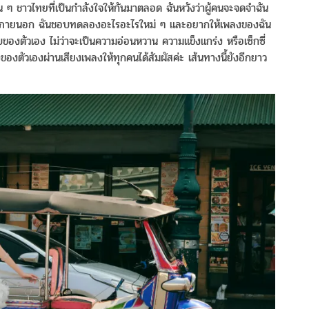
ๆ ชาวไทยที่เป็นกำลังใจให้กันมาตลอด ฉันหวังว่าผู้คนจะจดจำฉัน
ามภายนอก ฉันชอบทดลองอะไรอะไรใหม่ ๆ และอยากให้เพลงของฉัน
บของตัวเอง ไม่ว่าจะเป็นความอ่อนหวาน ความแข็งแกร่ง หรือเซ็กซี่
ัวเองผ่านเสียงเพลงให้ทุกคนได้สัมผัสค่ะ เส้นทางนี้ยังอีกยาว