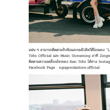
แฟน ๆ สามารถติดตามรับฟังและชมมิวสิควิดีโอเพลง 
Tiên Official และ Music Streaming อาทิ Zingm
ติดตามความเคลื่อนไหวของ Đan Tiên ได้ทาง Inst
Facebook Page : nguyendantien.official