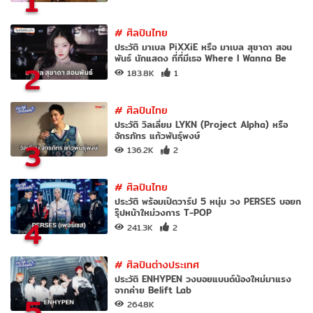
1
#
ศิลปินไทย
ประวัติ มาเบล PiXXiE หรือ มาเบล สุชาดา สอน
พันธ์ นักแสดง ที่ที่มีเธอ Where I Wanna Be
2
183.8K
1
#
ศิลปินไทย
ประวัติ วิลเลี่ยม LYKN (Project Alpha) หรือ
จักรภัทร แก้วพันธุ์พงษ์
3
136.2K
2
#
ศิลปินไทย
ประวัติ พร้อมเปิดวาร์ป 5 หนุ่ม วง PERSES บอยก
รุ๊ปหน้าใหม่วงการ T-POP
4
241.3K
2
#
ศิลปินต่างประเทศ
ประวัติ ENHYPEN วงบอยแบนด์น้องใหม่มาแรง
จากค่าย Belift Lab
5
264.8K