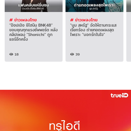
# ข่าวเพลงไทย
# ข่าวเพลงไทย
"ป๊อปเป้อ ชิไฮนิน BNK48"
"บูม สหรัฐ" จัดให้ตามกระแส
ขอบคุณทุกแรงซัพพอร์ต หลัง
เรียกร้อง ถ่ายทอดเพลงสุด
คลิปเพลง "Shonichi" ถูก
ไพเราะ "บอกรักในใจ"
แชร์อีกครั้ง
18
39