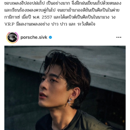
ชอบเพลงฮิปฮอปฝแร็ป เป็นอย่างมาก จึงฝึกฝนเขียนแร็ปด้วยตนเอง
และเรียนร้องเพลงควบคู่กันไป จนเขาเข้ามาออดิชันเป็นศิลปินในค่าย
กามิกาเซ่ เมื่อปี พ.ศ. 2557 และได้เดบิวต์เป็นศิลปินในนามวง วง
V.R.P มีผลงานเพลงอย่าง ปาว ปาว และ ระวังติดใจ