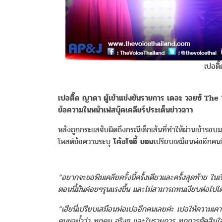
เปอติ
เปอติ๊ด ญาดา ผู้เข้าแข่งขันรายการ เดอะ วอยซ์ The
ข้อความในหน้าเฟสบุ๊คเคลียร์ประเด็นข่าวฉาว
หลังถูกกระแสจับผิดถึงกรณีเด็กเส้นที่ทำให้ผ่านเข้ารอบ
โพสต์ข้อความระบุ
โค้ชโจอี้ บอย
เปรียบเหมือนพ่ออีกคน
“อยากจะขอพิมเคลียครั้งนี้ครั้งเดียวและครั้งสุดท้าย ใน
ตอนนี้มันค่อยๆรุนแรงขึ้น และไม่สามารถทนเงียบต่อไปไ
“เฮียนี่เปรียบเสมือนพ่อเปออีกคนเลยค่ะ เปอให้ความเคา
คนขอย้ำว่า ทุกคน จริงๆ และในรายการ ทุกการตัดสินใ