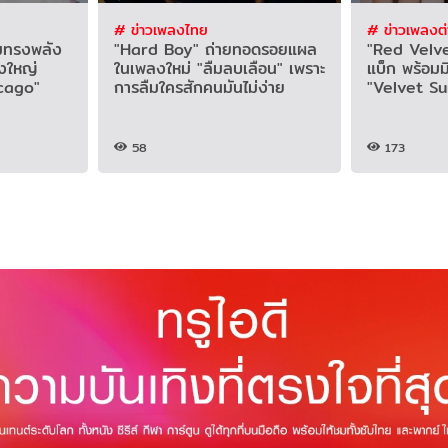
# ข่าวเพลงไทย
# ข่าวเพลงต
ามทรงพลัง
"Hard Boy" ถ่ายทอดรอยแผล
"Red Velvet
่งใหญ่
ในเพลงใหม่ "ลืมลบเลือน" เพราะ
แบ็ก พร้อมมิ
cago"
การลืมใครสักคนมันไม่ง่าย
"Velvet S
58
173