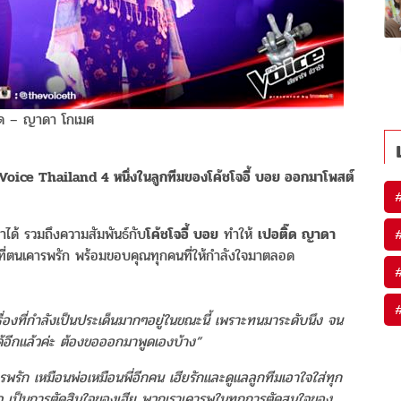
๊ด – ญาดา โกเมศ
 Voice Thailand 4 หนึ่งในลูกทีมของโค้ชโจอี้ บอย ออกมาโพสต์
มาได้ รวมถึงความสัมพันธ์กับ
โค้ชโจอี้ บอย
ทำให้
เปอติ๊ด ญาดา
ที่ตนเคารพรัก พร้อมขอบคุณทุกคนที่ให้กำลังใจมาตลอด
เรื่องที่กำลังเป็นประเด็นมากๆอยู่ในขณะนี้ เพราะทนมาระดับนึง จน
ด้อีกแล้วค่ะ ต้องขอออกมาพูดเองบ้าง”
รพรัก เหมือนพ่อเหมือนพี่อีกคน เฮียรักและดูแลลูกทีมเอาใจใส่ทุก
จ เป็นการตัดสินใจของเฮีย พวกเราเคารพในทุกการตัดสนใจของ