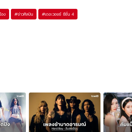
ร้อง
#
ข่าวศิลปิน
#
เดอะวอยซ์ ซีซั่น 4