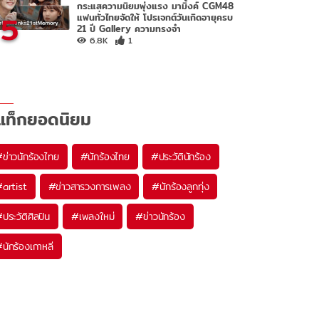
กระแสความนิยมพุ่งแรง มามิ้งค์ CGM48
5
แฟนทั่วไทยจัดให้ โปรเจกต์วันเกิดอายุครบ
21 ปี Gallery ความทรงจำ
6.8K
1
แท็กยอดนิยม
#
ข่าวนักร้องไทย
#
นักร้องไทย
#
ประวัตินักร้อง
#
artist
#
ข่าวสารวงการเพลง
#
นักร้องลูกทุ่ง
#
ประวัติศิลปิน
#
เพลงใหม่
#
ข่าวนักร้อง
#
นักร้องเกาหลี