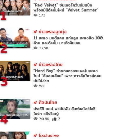
"Red Velvet" ซัมเมอร์ควีนคัมแบ็ก
1
พร้อมมินิอัลบั้มใหม่ "Velvet Summer"
173
#
ข่าวเพลงลูกทุ่ง
11 เพลง มนต์แคน แก่นคูน เพลงฮิต 100
2
ล้าน และอัลบั้ม มาเด้อฝันเอย
37.5K
#
ข่าวเพลงไทย
"Hard Boy" ถ่ายทอดรอยแผลในเพลง
3
ใหม่ "ลืมลบเลือน" เพราะการลืมใครสักคน
มันไม่ง่าย
58
#
ศิลปินไทย
ประวัติ เนเน่ พรนับพัน อันฟอลโลว์ไอจี
4
ไบร์ท วชิรวิชญ์
70.5K
7
#
Exclusive