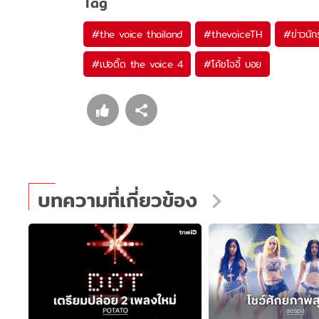
Tag
#
the voice thailand
#
thevoiceTH
#
ข่าวนัก
#
เปอติ๊ด the voice 4
#
โค้ชโจอี้ บอย
บทความที่เกี่ยวข้อง