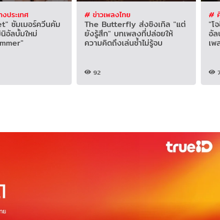
่างประเทศ
# ข่าวเพลงไทย
# ศ
" ซัมเมอร์ควีนคัม
The Butterfly ส่งซิงเกิล "แต่
"โจ
นิอัลบั้มใหม่
ยังรู้สึก" บทเพลงที่ปล่อยให้
อัล
ummer"
ความคิดถึงเล่นซ้ำไม่รู้จบ
เพล
92